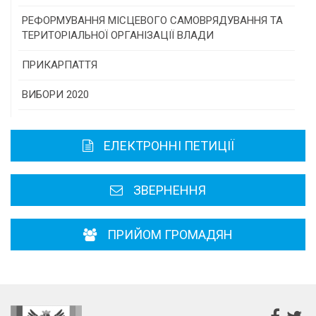
Консультативна рада
РЕФОРМУВАННЯ МІСЦЕВОГО САМОВРЯДУВАННЯ ТА
ТЕРИТОРІАЛЬНОЇ ОРГАНІЗАЦІЇ ВЛАДИ
Громадська рада
ПРИКАРПАТТЯ
Історична довідка
ВИБОРИ 2020
Карта області
ЕЛЕКТРОННІ ПЕТИЦІЇ
Районні, міські ради
ЗВЕРНЕННЯ
ПРИЙОМ ГРОМАДЯН