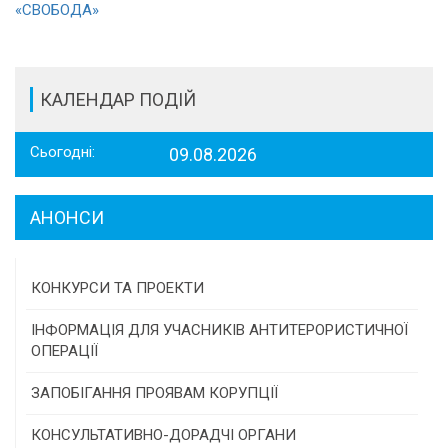
«СВОБОДА»
КАЛЕНДАР ПОДІЙ
Сьогодні:
09.08.2026
АНОНСИ
КОНКУРСИ ТА ПРОЕКТИ
Конкурс проектів та програм місцевого
ІНФОРМАЦІЯ ДЛЯ УЧАСНИКІВ АНТИТЕРОРИСТИЧНОЇ
самоврядування
ОПЕРАЦІЇ
Конкурс інститутів громадянського суспільства
ЗАПОБІГАННЯ ПРОЯВАМ КОРУПЦІЇ
Програми/конкурси МТД
КОНСУЛЬТАТИВНО-ДОРАДЧІ ОРГАНИ