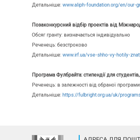
Детальніше:
www.aliph-foundation.org/en/our-g
Позаконкурсний відбір проектів від Міжнар
Обсяг гранту: визначається індивідуально
Реченець: безстроково
Детальніше:
www.irf.ua/vse-shho-vy-hotily-zn
Програма Фулбрайта: стипендії для студентів,
Реченець: в залежності від обраної програми
Детальніше:
https://fulbright.org.ua/uk/program
АДРЕСА ДЛЯ ПОШ