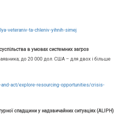
lya-veteraniv-ta-chleniv-yihnih-simej
 суспільства в умовах системних загроз
заявника; до 20 000 дол. США – для двох і більше
and-act/explore-resourcing-opportunities/crisis-
турної спадщини у надзвичайних ситуаціях (ALIPH)