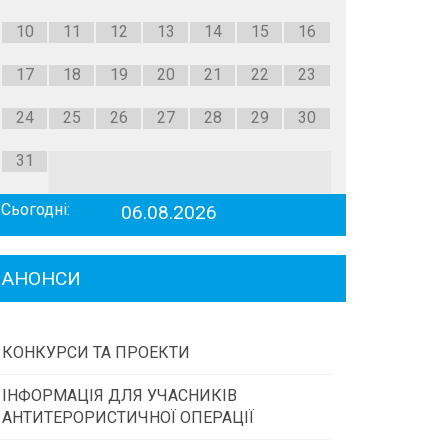
10
11
12
13
14
15
16
17
18
19
20
21
22
23
24
25
26
27
28
29
30
31
Сьогодні:
06.08.2026
АНОНСИ
wform
КОНКУРСИ ТА ПРОЕКТИ
ІНФОРМАЦІЯ ДЛЯ УЧАСНИКІВ
Конкурс проектів та програм місцевого
АНТИТЕРОРИСТИЧНОЇ ОПЕРАЦІЇ
самоврядування