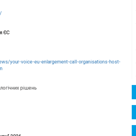
/
я ЄС
news/your-voice-eu-enlargement-call-organisations-host-
n
логічних рішень