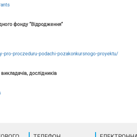
rants
одного фонду
“Відродження
“
aty-pro-proczeduru-podachi-pozakonkursnogo-proyektu/
 викладачів, дослідників
s
ТОВОГО
ТЕЛЕФОН
ЕЛЕКТРОНН