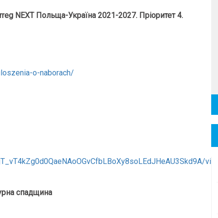
reg NEXT Польща-Україна 2021-2027. Пріоритет 4.
ogloszenia-o-naborach/
SfcjT_vT4kZg0d0QaeNAoOGvCfbLBoXy8soLEdJHeAU3Skd9A/vie
турна спадщина