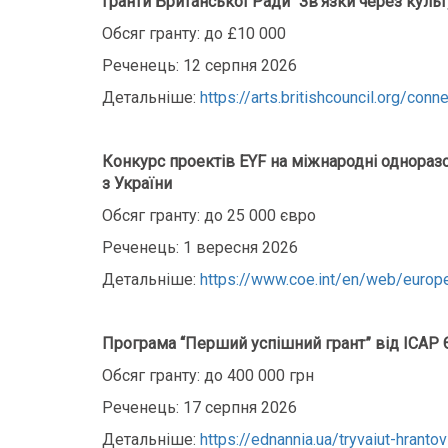
Гранти Британської Ради
“Зв’язки через куль
Обсяг гранту: до £10 000
Реченець: 12 серпня 2026
Детальніше:
https://arts.britishcouncil.org/conn
К
онкурс проектів EYF на міжнародні одноразо
з України
Обсяг гранту: до 25 000 євро
Реченець: 1 вересня 2026
Детальніше:
https://www.coe.int/en/web/europ
Програма
“Перший успішний грант
” від ІСАР
Обсяг гранту: до 400 000 грн
Реченець: 17 серпня 2026
Детальніше:
https://ednannia.ua/tryvaiut-hranto