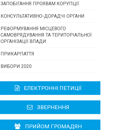
ЗАПОБІГАННЯ ПРОЯВАМ КОРУПЦІЇ
Конкурс інститутів громадянського
суспільства
КОНСУЛЬТАТИВНО-ДОРАДЧІ ОРГАНИ
РЕФОРМУВАННЯ МІСЦЕВОГО
Консультативна рада
Програми/конкурси МТД
САМОВРЯДУВАННЯ ТА ТЕРИТОРІАЛЬНОЇ
ОРГАНІЗАЦІЇ ВЛАДИ
Громадська рада
ПРИКАРПАТТЯ
ВИБОРИ 2020
Історична довідка
Карта області
ЕЛЕКТРОННІ ПЕТИЦІЇ
Районні, міські ради
ЗВЕРНЕННЯ
ПРИЙОМ ГРОМАДЯН