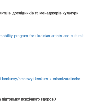
митців, дослідників та менеджерів культури
obility-program-for-ukrainian-artists-and-cultural-
vi-konkursy/hrantovyi-konkurs-z-orhanizatsiinoho-
 на підтримку психічного здоров’я