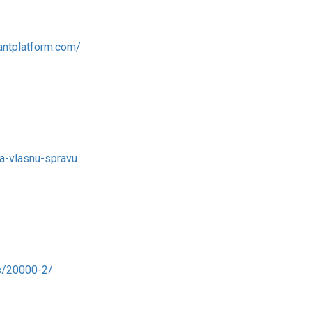
rantplatform.com/
na-vlasnu-spravu
ts/20000-2/