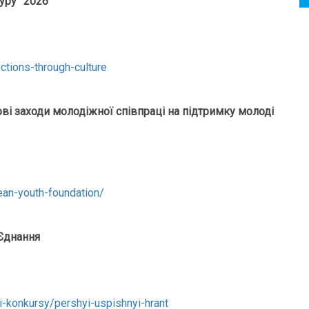
туру
” 2026
ections-through-culture
ві заходи молодіжної співпраці на підтримку молоді
ean-youth-foundation/
 Єднання
vi-konkursy/pershyi-uspishnyi-hrant