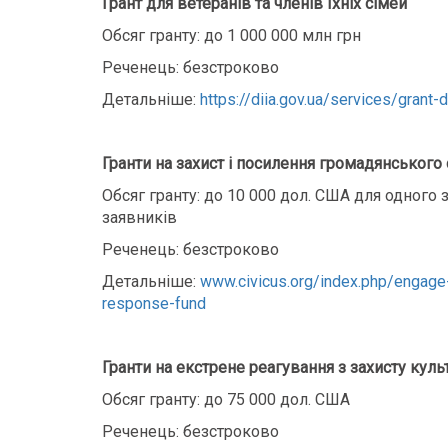
Грант для ветеранів та членів їхніх сімей
Обсяг гранту: до 1 000 000 млн грн
Реченець: безстроково
Детальніше:
https://diia.gov.ua/services/grant-d
Гранти на захист і посилення громадянського
Обсяг гранту: до 10 000 дол. США для одного 
заявників
Реченець: безстроково
Детальніше:
www.civicus.org/index.php/engage-
response-fund
Гранти на екстрене реагування з захисту куль
Обсяг гранту: до 75 000 дол. США
Реченець: безстроково