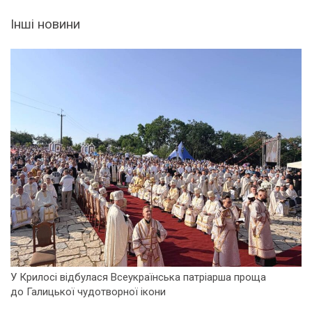
Інші новини
У Крилосі відбулася Всеукраїнська патріарша проща
до Галицької чудотворної ікони