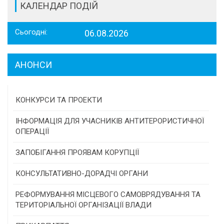
КАЛЕНДАР ПОДІЙ
Сьогодні:
06.08.2026
АНОНСИ
КОНКУРСИ ТА ПРОЕКТИ
Конкурс проектів та програм місцевого
ІНФОРМАЦІЯ ДЛЯ УЧАСНИКІВ АНТИТЕРОРИСТИЧНОЇ
самоврядування
ОПЕРАЦІЇ
Конкурс інститутів громадянського суспільства
ЗАПОБІГАННЯ ПРОЯВАМ КОРУПЦІЇ
Програми/конкурси МТД
КОНСУЛЬТАТИВНО-ДОРАДЧІ ОРГАНИ
Консультативна рада
РЕФОРМУВАННЯ МІСЦЕВОГО САМОВРЯДУВАННЯ ТА
ТЕРИТОРІАЛЬНОЇ ОРГАНІЗАЦІЇ ВЛАДИ
Громадська рада