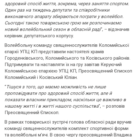
здоровий спосіб життя, зокрема, через заняття спортом.
Один раз на тиждень депутати та співробітники
виконавчого апарату збираються пограти у волейбол.
Сьогодні такою товариською грою ми розпочинаємо
новий волейбольний сезон в обласній раді
“, – відзначив
керівник депутатського корпусу.
Волейбольну команду священнослужителів Коломийської
єпархії УПЦ КП представили настоятелі храмів
Городенківського, Коломийського та Косівського районів.
Підтримувати та наставляти їх на гру завітав Керуючий
Коломийською єпархією УПЦ КП, Преосвященний Єпископ
Коломийський і Косівський Юліан.
“
Тішуся з того, що маємо можливість не лише
проповідувати про здоровий спосіб життя, але й
показати власним прикладом, наскільки це важливо в
нашому житті і в житті нашого суспільства
“, – розповів
Преосвященний Єпископ.
В рамках товариської зустрічі голова обласної ради вручив
команді священнослужителів комплект спортивної форми
та волейбольні м’ячі. В свою чергу преосвященний Владика