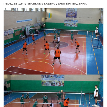
передав депутатському корпусу релігійні видання.