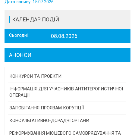
Дата запису: 15.07.2026
КАЛЕНДАР ПОДІЙ
Сьогодні:
08.08.2026
АНОНСИ
КОНКУРСИ ТА ПРОЕКТИ
Конкурс проектів та програм місцевого
ІНФОРМАЦІЯ ДЛЯ УЧАСНИКІВ АНТИТЕРОРИСТИЧНОЇ
самоврядування
ОПЕРАЦІЇ
Конкурс інститутів громадянського суспільства
ЗАПОБІГАННЯ ПРОЯВАМ КОРУПЦІЇ
Програми/конкурси МТД
КОНСУЛЬТАТИВНО-ДОРАДЧІ ОРГАНИ
Консультативна рада
РЕФОРМУВАННЯ МІСЦЕВОГО САМОВРЯДУВАННЯ ТА