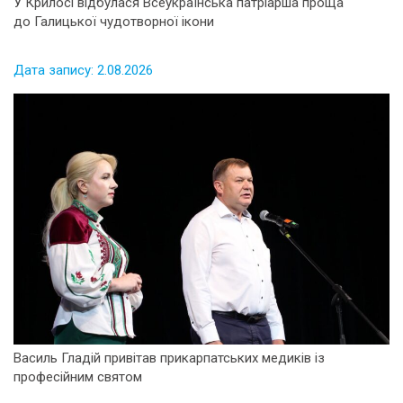
У Крилосі відбулася Всеукраїнська патріарша проща
до Галицької чудотворної ікони
Дата запису: 2.08.2026
Василь Гладій привітав прикарпатських медиків із
професійним святом