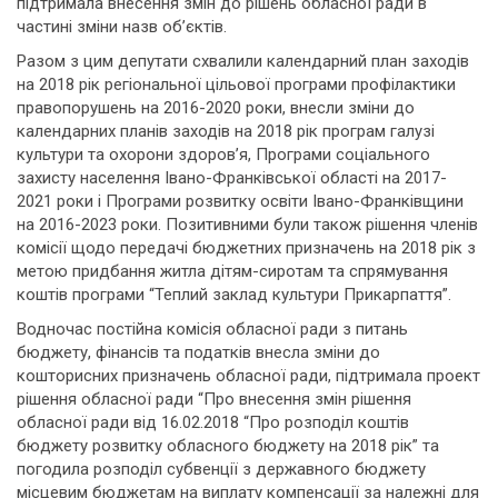
підтримала внесення змін до рішень обласної ради в
частині зміни назв об’єктів.
Разом з цим депутати схвалили календарний план заходів
на 2018 рік регіональної цільової програми профілактики
правопорушень на 2016-2020 роки, внесли зміни до
календарних планів заходів на 2018 рік програм галузі
культури та охорони здоров’я, Програми соціального
захисту населення Івано-Франківської області на 2017-
2021 роки і Програми розвитку освіти Івано-Франківщини
на 2016-2023 роки. Позитивними були також рішення членів
комісії щодо передачі бюджетних призначень на 2018 рік з
метою придбання житла дітям-сиротам та спрямування
коштів програми “Теплий заклад культури Прикарпаття”.
Водночас постійна комісія обласної ради з питань
бюджету, фінансів та податків внесла зміни до
кошторисних призначень обласної ради, підтримала проект
рішення обласної ради “Про внесення змін рішення
обласної ради від 16.02.2018 “Про розподіл коштів
бюджету розвитку обласного бюджету на 2018 рік” та
погодила розподіл субвенції з державного бюджету
місцевим бюджетам на виплату компенсації за належні для