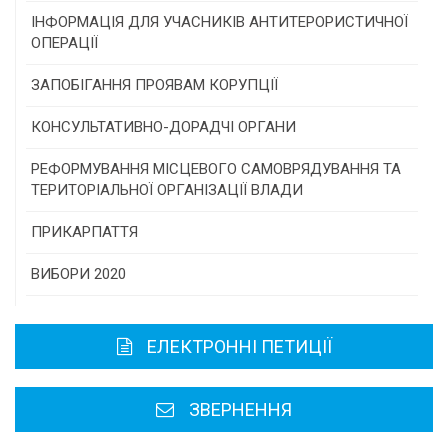
Конкурс проектів та програм місцевого
ІНФОРМАЦІЯ ДЛЯ УЧАСНИКІВ АНТИТЕРОРИСТИЧНОЇ
самоврядування
ОПЕРАЦІЇ
Конкурс інститутів громадянського суспільства
ЗАПОБІГАННЯ ПРОЯВАМ КОРУПЦІЇ
Програми/конкурси МТД
КОНСУЛЬТАТИВНО-ДОРАДЧІ ОРГАНИ
Консультативна рада
РЕФОРМУВАННЯ МІСЦЕВОГО САМОВРЯДУВАННЯ ТА
ТЕРИТОРІАЛЬНОЇ ОРГАНІЗАЦІЇ ВЛАДИ
Громадська рада
ПРИКАРПАТТЯ
Історична довідка
ВИБОРИ 2020
Карта області
ЕЛЕКТРОННІ ПЕТИЦІЇ
Районні, міські ради
ЗВЕРНЕННЯ