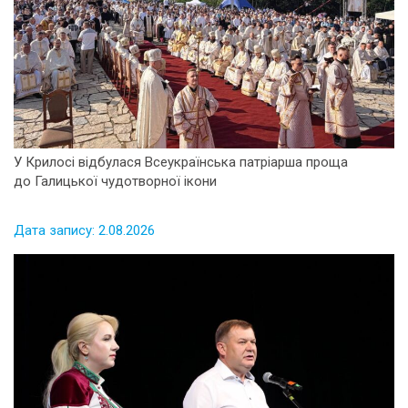
У Крилосі відбулася Всеукраїнська патріарша проща
до Галицької чудотворної ікони
Дата запису: 2.08.2026