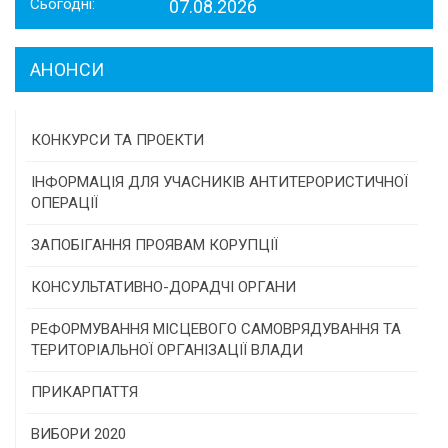
Сьогодні:
07.08.2026
АНОНСИ
КОНКУРСИ ТА ПРОЕКТИ
Конкурс проектів та програм місцевого
ІНФОРМАЦІЯ ДЛЯ УЧАСНИКІВ АНТИТЕРОРИСТИЧНОЇ
самоврядування
ОПЕРАЦІЇ
Конкурс інститутів громадянського суспільства
ЗАПОБІГАННЯ ПРОЯВАМ КОРУПЦІЇ
Програми/конкурси МТД
КОНСУЛЬТАТИВНО-ДОРАДЧІ ОРГАНИ
Консультативна рада
РЕФОРМУВАННЯ МІСЦЕВОГО САМОВРЯДУВАННЯ ТА
ТЕРИТОРІАЛЬНОЇ ОРГАНІЗАЦІЇ ВЛАДИ
Громадська рада
ПРИКАРПАТТЯ
Історична довідка
ВИБОРИ 2020