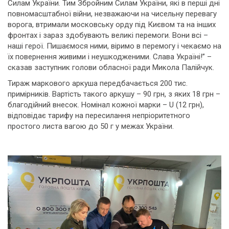
Силам України. Тим Збройним Силам України, які в перші дні
повномасштабної війни, незважаючи на чисельну перевагу
ворога, втримали московську орду під Києвом та на інших
фронтах і зараз здобувають великі перемоги. Вони всі –
наші герої. Пишаємося ними, віримо в перемогу і чекаємо на
їх повернення живими і неушкодженими. Слава Україні!” –
сказав заступник голови обласної ради Микола Палійчук.
Тираж маркового аркуша передбачається 200 тис.
примірників. Вартість такого аркушу – 90 грн, з яких 18 грн –
благодійний внесок. Номінал кожної марки – U (12 грн),
відповідає тарифу на пересилання непріоритетного
простого листа вагою до 50 г у межах України.