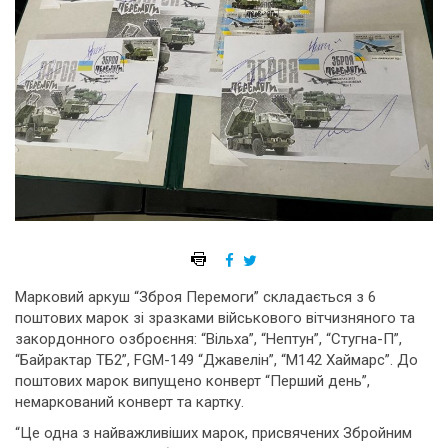
Марковий аркуш “Зброя Перемоги” складається з 6
поштових марок зі зразками військового вітчизняного та
закордонного озброєння: “Вільха”, “Нептун”, “Стугна-П”,
“Байрактар ТБ2”, FGM-149 “Джавелін”, “M142 Хаймарс”. До
поштових марок випущено конверт “Перший день”,
немаркований конверт та картку.
“Це одна з найважливіших марок, присвячених Збройним