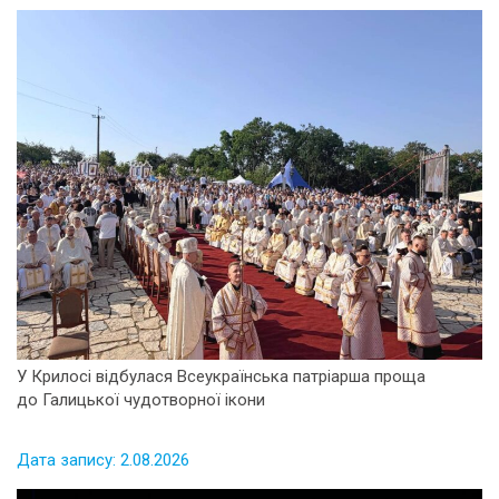
У Крилосі відбулася Всеукраїнська патріарша проща
до Галицької чудотворної ікони
Дата запису: 2.08.2026