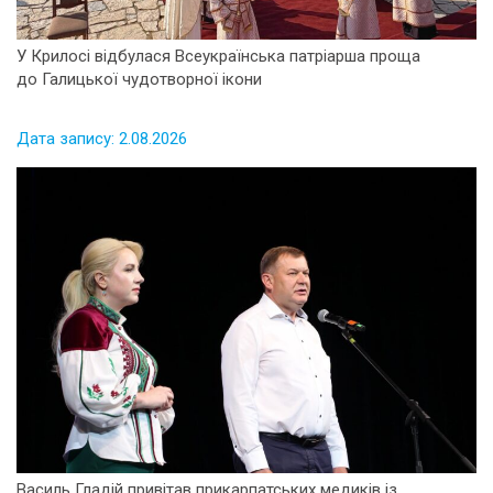
У Крилосі відбулася Всеукраїнська патріарша проща
до Галицької чудотворної ікони
Дата запису: 2.08.2026
Василь Гладій привітав прикарпатських медиків із