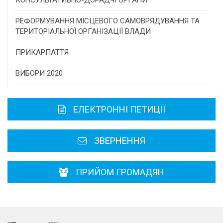
Консультативна рада
РЕФОРМУВАННЯ МІСЦЕВОГО САМОВРЯДУВАННЯ ТА
ТЕРИТОРІАЛЬНОЇ ОРГАНІЗАЦІЇ ВЛАДИ
Громадська рада
ПРИКАРПАТТЯ
Історична довідка
ВИБОРИ 2020
Карта області
ЕЛЕКТРОННІ ПЕТИЦІЇ
Районні, міські ради
ЗВЕРНЕННЯ
ПРИЙОМ ГРОМАДЯН