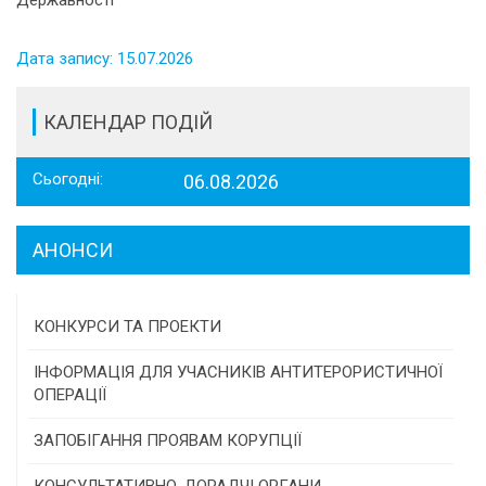
Дата запису: 15.07.2026
КАЛЕНДАР ПОДІЙ
Сьогодні:
06.08.2026
АНОНСИ
КОНКУРСИ ТА ПРОЕКТИ
Конкурс проектів та програм місцевого
ІНФОРМАЦІЯ ДЛЯ УЧАСНИКІВ АНТИТЕРОРИСТИЧНОЇ
самоврядування
ОПЕРАЦІЇ
Конкурс інститутів громадянського суспільства
ЗАПОБІГАННЯ ПРОЯВАМ КОРУПЦІЇ
Програми/конкурси МТД
КОНСУЛЬТАТИВНО-ДОРАДЧІ ОРГАНИ