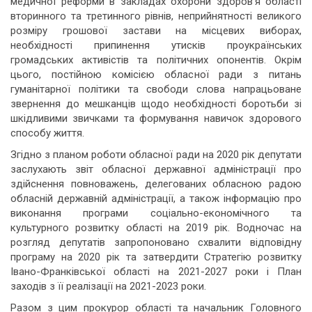
медичної реформи в закладах охорони здоров’я області
вторинного та третинного рівнів, неприйнятності великого
розміру грошової застави на місцевих виборах,
необхідності припинення утисків проукраїнських
громадських активістів та політичних опонентів. Окрім
цього, постійною комісією обласної ради з питань
гуманітарної політики та свободи слова напрацьоване
звернення до мешканців щодо необхідності боротьби зі
шкідливими звичками та формування навичок здорового
способу життя.
Згідно з планом роботи обласної ради на 2020 рік депутати
заслухають звіт обласної державної адміністрації про
здійснення повноважень, делегованих обласною радою
обласній державній адміністрації, а також інформацію про
виконання програми соціально-економічного та
культурного розвитку області на 2019 рік. Водночас на
розгляд депутатів запропоновано схвалити відповідну
програму на 2020 рік та затвердити Стратегію розвитку
Івано-Франківської області на 2021-2027 роки і План
заходів з її реалізації на 2021-2023 роки.
Разом з цим прокурор області та начальник Головного