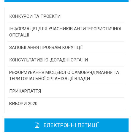
КОНКУРСИ ТА ПРОЕКТИ
Конкурс проектів та програм місцевого
ІНФОРМАЦІЯ ДЛЯ УЧАСНИКІВ АНТИТЕРОРИСТИЧНОЇ
самоврядування
ОПЕРАЦІЇ
Конкурс інститутів громадянського суспільства
ЗАПОБІГАННЯ ПРОЯВАМ КОРУПЦІЇ
Програми/конкурси МТД
КОНСУЛЬТАТИВНО-ДОРАДЧІ ОРГАНИ
Консультативна рада
РЕФОРМУВАННЯ МІСЦЕВОГО САМОВРЯДУВАННЯ ТА
ТЕРИТОРІАЛЬНОЇ ОРГАНІЗАЦІЇ ВЛАДИ
Громадська рада
ПРИКАРПАТТЯ
Історична довідка
ВИБОРИ 2020
Карта області
ЕЛЕКТРОННІ ПЕТИЦІЇ
Районні, міські ради