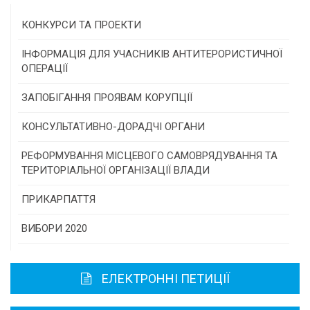
КОНКУРСИ ТА ПРОЕКТИ
Конкурс проектів та програм місцевого
ІНФОРМАЦІЯ ДЛЯ УЧАСНИКІВ АНТИТЕРОРИСТИЧНОЇ
самоврядування
ОПЕРАЦІЇ
Конкурс інститутів громадянського суспільства
ЗАПОБІГАННЯ ПРОЯВАМ КОРУПЦІЇ
Програми/конкурси МТД
КОНСУЛЬТАТИВНО-ДОРАДЧІ ОРГАНИ
Консультативна рада
РЕФОРМУВАННЯ МІСЦЕВОГО САМОВРЯДУВАННЯ ТА
ТЕРИТОРІАЛЬНОЇ ОРГАНІЗАЦІЇ ВЛАДИ
Громадська рада
ПРИКАРПАТТЯ
Історична довідка
ВИБОРИ 2020
Карта області
ЕЛЕКТРОННІ ПЕТИЦІЇ
Районні, міські ради