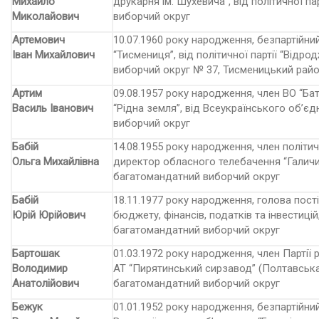
Михайло
друкарня ім. Шухевича”, від політичної п
Миколайович
виборчий округ
Артемович
10.07.1960 року народження, безпартійний
Іван Михайлович
“Тисмениця”, від політичної партії “Від
виборчий округ № 37, Тисменицький рай
Артим
09.08.1957 року народження, член ВО “Ба
Василь Іванович
“Рідна земля”, від Всеукраїнського об’є
виборчий округ
Бабій
14.08.1955 року народження, член політич
Ольга Михайлівна
директор обласного телебачення “Галичина
багатомандатний виборчий округ
Бабій
18.11.1977 року народження, голова пості
Юрій Юрійович
бюджету, фінансів, податків та інвестицій,
багатомандатний виборчий округ
Бартошак
01.03.1972 року народження, член Партії р
Володимир
АТ “Пирятинський сирзавод” (Полтавська о
Анатолійович
багатомандатний виборчий округ
Бежук
01.01.1952 року народження, безпартійний