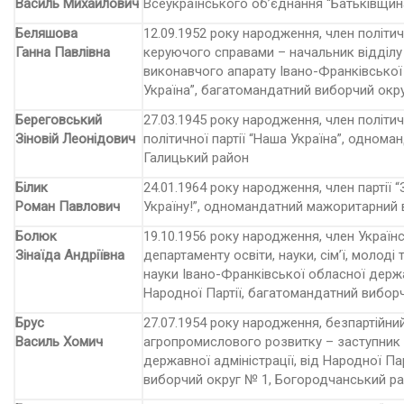
Василь Михайлович
Всеукраїнського об’єднання “Батьківщин
Беляшова
12.09.1952 року народження, член політичн
Ганна Павлівна
керуючого справами – начальник відділу
виконавчого апарату Івано-Франківської о
Україна”, багатомандатний виборчий окр
Береговський
27.03.1945 року народження, член політичн
Зіновій Леонідович
політичної партії “Наша Україна”, одном
Галицький район
Білик
24.01.1964 року народження, член партії “За
Роман Павлович
Україну!”, одномандатний мажоритарний 
Болюк
19.10.1956 року народження, член Україн
Зінаїда Андріївна
департаменту освіти, науки, сім’ї, молоді 
науки Івано-Франківської обласної держав
Народної Партії, багатомандатний вибор
Брус
27.07.1954 року народження, безпартійни
Василь Хомич
агропромислового розвитку – заступник 
державної адміністрації, від Народної П
виборчий округ № 1, Богородчанський р