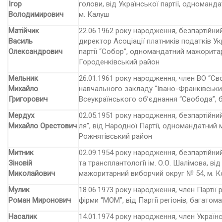
Ігор
голови, від Української партії, одноман
Володимирович
м. Калуш
Матійчик
22.06.1962 року народження, безпартійни
Василь
директор Асоціації платників податків Ук
Олександрович
партії “Собор”, одномандатний мажорита
Городенківський район
Мельник
26.01.1961 року народження, член ВО “С
Михайло
навчального закладу “Івано-Франківськи
Григорович
Всеукраїнського об’єднання “Свобода”, 
Мердух
02.05.1951 року народження, безпартійни
Михайло Орестович
ля”, від Народної Партії, одномандатний
Рожнятівський район
Митник
02.09.1954 року народження, безпартійний
Зіновій
та трансплантології ім. О.О. Шалімова, ві
Миколайович
мажоритарний виборчий округ № 54, м. 
Мулик
18.06.1973 року народження, член Партії 
Роман Миронович
фірми “МОМ”, від Партії регіонів, багато
Насалик
14.01.1974 року народження, член Українс