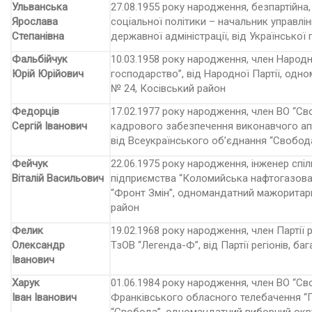
Ульванська
27.08.1955 року народження, безпартійна
Ярослава
соціальної політики – начальник управлі
Степанівна
державної адміністрації, від Української
Фальбійчук
10.03.1958 року народження, член Народно
Юрій Юрійович
господарство”, від Народної Партії, од
№ 24, Косівський район
Федорців
17
.
02.1977 року народження, член ВО “Св
Сергій Іванович
кадрового забезпечення виконавчого апа
від Всеукраїнського об’єднання “Свобод
Фейчук
22.06.1975 року народження, інженер спі
Віталій Васильович
підприємства “Коломийська нафтогазова ко
“Фронт Змін”, одномандатний мажоритарн
район
Фелик
19.02.1968 року народження, член Партії 
Олександр
ТзОВ “Легенда-Ф”, від Партії регіонів, б
Іванович
Харук
01.06.1984 року народження, член ВО “Св
Іван Іванович
Франківського обласного телебачення “Г