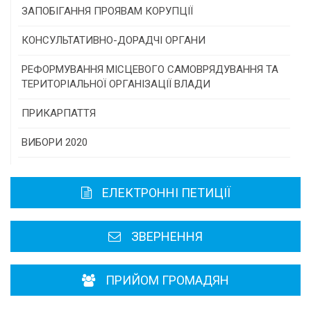
Конкурс інститутів громадянського суспільства
ЗАПОБІГАННЯ ПРОЯВАМ КОРУПЦІЇ
Програми/конкурси МТД
КОНСУЛЬТАТИВНО-ДОРАДЧІ ОРГАНИ
Консультативна рада
РЕФОРМУВАННЯ МІСЦЕВОГО САМОВРЯДУВАННЯ ТА
ТЕРИТОРІАЛЬНОЇ ОРГАНІЗАЦІЇ ВЛАДИ
Громадська рада
ПРИКАРПАТТЯ
Історична довідка
ВИБОРИ 2020
Карта області
ЕЛЕКТРОННІ ПЕТИЦІЇ
Районні, міські ради
ЗВЕРНЕННЯ
ПРИЙОМ ГРОМАДЯН