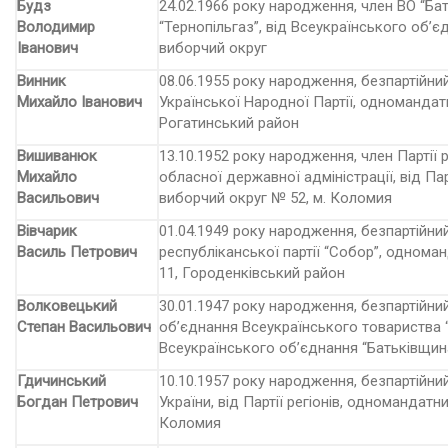
Будз
24.02.1966 року народження, член ВО “Б
Володимир
“Тернопільгаз”, від Всеукраїнського об’
Іванович
виборчий округ
Винник
08.06.1955 року народження, безпартійний
Михайло Іванович
Української Народної Партії, одномандат
Рогатинський район
Вишиванюк
13.10.1952 року народження, член Партії р
Михайло
обласної державної адміністрації, від Па
Васильович
виборчий округ № 52, м. Коломия
Вівчарик
01.04.1949 року народження, безпартійний
Василь Петрович
республіканської партії “Собор”, одном
11, Городенківський район
Волковецький
30.01.1947 року народження, безпартійни
Степан Васильович
об’єднання Всеукраїнського товариства “П
Всеукраїнського об’єднання “Батьківщин
Гдичинський
10.10.1957 року народження, безпартійни
Богдан Петрович
України, від Партії регіонів, одномандат
Коломия