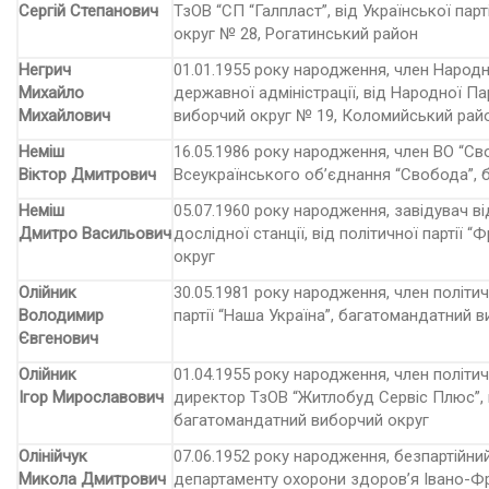
Сергій Степанович
ТзОВ “СП “Галпласт”, від Української па
округ № 28, Рогатинський район
Негрич
01.01.1955 року народження, член Народн
Михайло
державної адміністрації, від Народної П
Михайлович
виборчий округ № 19, Коломийський рай
Неміш
16.05.1986 року народження, член ВО “Св
Віктор Дмитрович
Всеукраїнського об’єднання “Свобода”, 
Неміш
05.07.1960 року народження, завідувач в
Дмитро Васильович
дослідної станції, від політичної партії
округ
Олійник
30.05.1981 року народження, член політичн
Володимир
партії “Наша Україна”, багатомандатний 
Євгенович
Олійник
01.04.1955 року народження, член політич
Ігор Мирославович
директор ТзОВ “Житлобуд Сервіс Плюс”, ві
багатомандатний виборчий округ
Олінійчук
07.06.1952 року народження, безпартійни
Микола Дмитрович
департаменту охорони здоров’я Івано-Ф