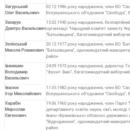
Загурський
02.12.1986 року народження, член ВО “Св
Олег Васильович
Всеукраїнського об’єднання “Свобода”, 
Захарук
15.02.1940 року народження, безпартійний
Дмитро Васильович
організації “Народний комітет захисту Ук
“Батьківщина”, багатомандат­ний виборчи
Зелінський
20.12.1977 року народження, член ВО “Ба
Микола Романович
“Батьківщина”, одномандатний мажорита
район
Іванишин
24.09.1973 року народження, директор ТзО
Володимир
“Фронт Змін”, багатомандатний виборчий
Васильович
Івасюк
11.05.1982 року народження, член ВО “Св
Ігор Миколайович
Всеукраїнського об’єднання “Свобода”, 
Карабін
19.06.1960 року народження, член Партії
Мирослав
департаменту освіти, науки, сім’ї, молоді
Євгенович
Івано-Франківської обласної державної адм
“Відродження”, одномандатний мажорита
район