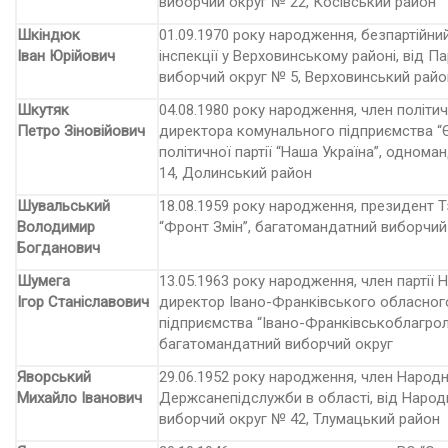
виборчий округ № 22, Косівський район
Шкіндюк
01.09.1970 року народження, безпартійн
Іван Юрійович
інспекції у Верховинському районі, від П
виборчий округ № 5, Верховинський райо
Шкутяк
04.08.1980 року народження, член політичн
Петро Зіновійович
директора комунального підприємства “Є
політичної партії “Наша Україна”, одно
14, Долинський район
Шувальський
18.08.1959 року народження, президент Тз
Володимир
“Фронт Змін”, багатомандатний виборчий
Богданович
Шумега
13.05.1963 року народження, член партії 
Ігор Станіславович
директор Івано-Франківського обласног
підприємства “Івано-Франківськоблагролі
багатомандатний виборчий округ
Яворський
29.06.1952 року народження, член Народн
Михайло Іванович
Держсанепідслужби в області, від Народ
виборчий округ № 42, Тлумацький район