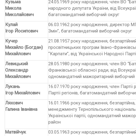
Кузьма
24.05.1969 року народження, член ВО “Ба
Микола
народного депутата України, від Всеукра
Миколайович
багатомандатний виборчий округ
Кулай
06.03.1962 року народження, директор МП “
Ігор Йосипович
Змін”, багатомандатний виборчий округ
Кучер
21.08.1957 року народження, безпартійни
Михайло (Богдан)
просвітницьких програм Івано-Франківсь
Михайлович
“Карпати”, від Української Народної Парт
Левицький
28.05.1980 року народження, член ВО “Ба
Олександр
Франківської обласної ради, від Всеукраї
Михайлович
одномандатний мажори­тарний виборчий 
Лукань
16.07.1970 року народження, член Партії 
Ігор Михайлович
Партії регіонів, багатомандатний виборчи
Ляхович
16.01.1966 року народження, безпартійна
Галина Іванівна
менеджменту Тернопільського національно
Української партії, одномандатний мажо
район
Матвійчук
03.05.1963 року народження, безпартійни