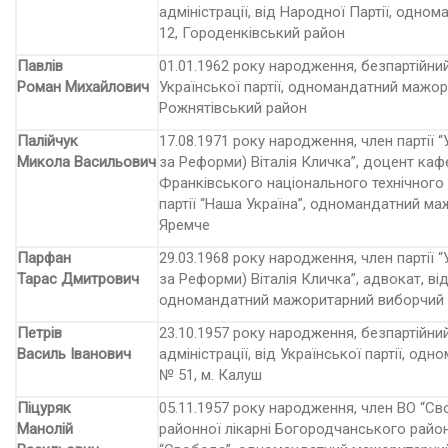
адміністрації, від Народної Партії, одн
12, Городенківський район
Павлів
01.01.1962 року народження, безпартійний
Роман Михайлович
Української партії, одномандатний мажо
Рожнятівський район
Палійчук
17.08.1971 року народження, член партії
Микола Васильович
за Реформи) Віталія Кличка”, доцент ка
Франківського національного технічного у
партії “Наша Україна”, одномандатний ма
Яремче
Парфан
29.03.1968 року народження, член партії
Тарас Дмитрович
за Реформи) Віталія Кличка”, адвокат, від
одномандатний мажоритарний виборчий 
Петрів
23.10.1957 року народження, безпартійни
Василь Іванович
адміністрації, від Української партії, о
№ 51, м. Калуш
Піцуряк
05.11.1957 року народження, член ВО “Св
Манолій
районної лікарні Богородчанського район