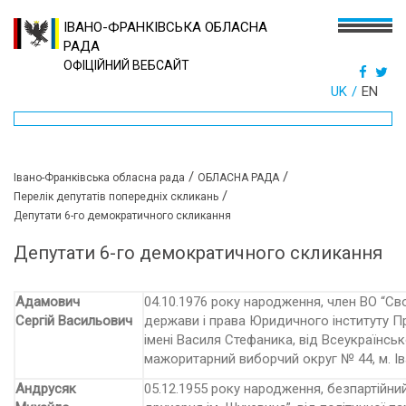
ІВАНО-ФРАНКІВСЬКА ОБЛАСНА
РАДА
ОФІЦІЙНИЙ ВЕБСАЙТ
UK
EN
/
/
Івано-Франківська обласна рада
ОБЛАСНА РАДА
/
Перелік депутатів попередніх скликань
Депутати 6-го демократичного скликання
Депутати 6-го демократичного скликання
Адамович
04.10.1976 року народження, член ВО “Сво
Сергій Васильович
держави і права Юридичного інституту П
імені Василя Стефаника, від Всеукраїнс
мажоритарний виборчий округ № 44, м. І
Андрусяк
05.12.1955 року народження, безпартійни