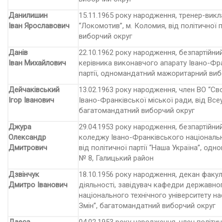
Данилишин
15.11.1965
року народження, тренер-викл
Іван Ярославович
“Локомотив”, м. Коломия, від політичної 
виборчий округ
Данів
22.10.1962 року народження, безпартійни
Іван Михайлович
керівника виконавчого апарату Івано-Фра
партії, одномандатний мажоритарний виб
Дейчаківський
13.02.1963 року народження, член ВО “Сво
Ігор Іванович
Івано-Франківської міської ради, від Вс
багатомандатний виборчий округ
Джура
29.04.1953 року народжен­ня, безпартійн
Олександр
коледжу Івано-Франківського національно
Дмитрович
від політичної партії “Наша Україна”, о
№ 8, Галицький район
Дзвінчук
18.10.1956 року народження, декан факул
Дмитро Іванович
діяльності, завідувач кафедри державно
національного технічного університету наф
Змін”, багатомандатний виборчий округ