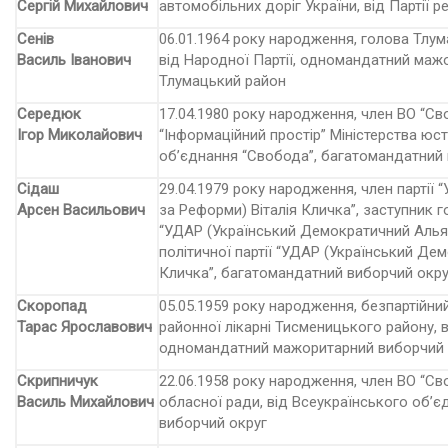
Сергій Михайлович
автомобільних доріг України, від Партії 
Сенів
06.01.1964 року народження, голова Тлум
Василь Іванович
від Народної Партії, одномандатний маж
Тлумацький район
Середюк
17.04.1980 року народження, член ВО “Св
Ігор Миколайович
“Інформаційний простір” Міністерства юст
об’єднання “Свобода”, багатомандат­ний
Сідаш
29.04.1979 року народження, член партії
Арсен Васильович
за Реформи) Віталія Кличка”, заступник го
“УДАР (Український Демократичний Альян
політичної партії “УДАР (Український Де
Кличка”, багатомандатний виборчий окру
Скоропад
05.05.1959 року народження, безпартійни
Тарас Ярославович
районної лікарні Тисменицького району, ві
одномандатний мажори­тарний виборчий 
Скрипничук
22.06.1958 року народження, член ВО “Св
Василь Михайлович
обласної ради, від Всеукраїнського об’
виборчий округ