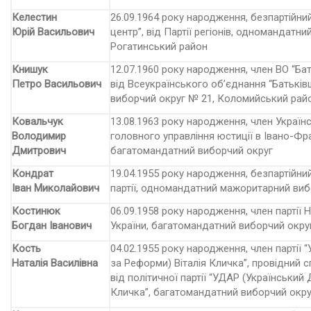
Келестин
26.09.1964 року народження, безпартійни
Юрій Васильович
центр”, від Партії регіонів, одномандат
Рогатинський район
Книшук
12.07.1960 року народження, член ВО “Ба
Петро Васильович
від Всеукраїнського об’єднання “Батьк
виборчий округ № 21, Коломийський рай
Ковальчук
13.08.1963 року народження, член Українс
Володимир
головного управління юстиції в Івано-Фран­
Дмитрович
багатомандатний виборчий округ
Кондрат
19.04.1955 року народження, безпартійний
Іван Миколайович
партії, одномандатний мажоритарний виб
Костинюк
06.09.1958 року народження, член партії 
Богдан Іванович
України, багатомандатний виборчий окру
Кость
04.02.1955 року народження, член партії
Наталія Василівна
за Реформи) Віталія Кличка”, провідний с
від політичної партії “УДАР (Українськи
Кличка”, багатомандатний виборчий окру