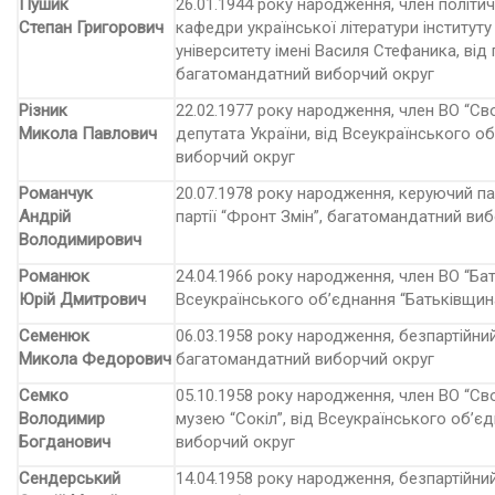
Пушик
26.01.1944 року народження, член політич
Степан Григорович
кафедри української літератури інституту
університету імені Василя Стефани­ка, від 
багатомандатний виборчий округ
Різник
22.02.1977 року народження, член ВО “С
Микола Павлович
депутата України, від Всеукраїнського о
виборчий округ
Романчук
20.07.1978 року народження, керуючий пар
Андрій
партії “Фронт Змін”, багатомандатний ви
Володимирович
Романюк
24.04.1966 року народження, член ВО “Ба
Юрій Дмитрович
Всеукраїнського об’єднання “Батьківщин
Семенюк
06.03.1958 року народження, безпартійний,
Микола Федорович
багатомандатний виборчий округ
Семко
05.10.1958 року народження, член ВО “Св
Володимир
музею “Сокіл”, від Всеукраїнського об’є
Богданович
виборчий округ
Сендерський
14.04.1958 року народження, безпартійни