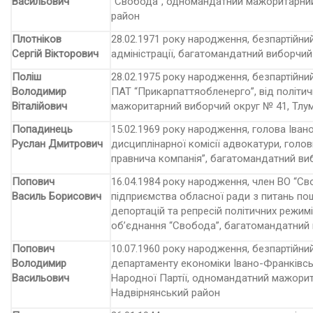
Васильович
“Свобода”, одномандатний мажоритарний
район
Плотніков
28.02.1971 року народження, безпартійни
Сергій Вікторович
адміністрації, багатомандатний виборчий
Поліш
28.02.1975 року народження, безпартійний
Володимир
ПАТ “Прикарпаттяобленерго”, від політич
Віталійович
мажоритарний виборчий округ № 41, Тлу
Попадинець
15.02.1969 року народження, голова Іван
Руслан Дмитрович
дисциплінарної комісії адвокатури, голо
правнича компанія”, багатомандатний ви
Попович
16.04.1984 року народження, член ВО “С
Василь Борисович
підприємства обласної ради з питань по
депортацій та репресій політичних режимі
об’єднання “Свобода”, багатомандатний
Попович
10.07.1960 року народження, безпартійни
Володимир
департаменту економіки Івано-Франківськ
Васильович
Народної Партії, одномандатний мажорит
Надвірнянський район