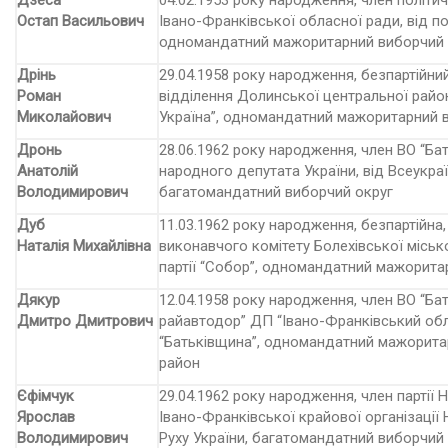
Дзеса
04.02.1953 року народження, член політич
Остап Васильович
Івано-Франківської обласної ради, від пол
одномандатний мажоритарний виборчий 
Дрінь
29.04.1958 року народження, безпартійни
Роман
від­ділення Долинської центральної районн
Миколайович
Україна”, одномандатний мажоритарний в
Дронь
28.06.1962 року народження, член ВО “Бат
Анатолій
народного депутата України, від Всеукра
Володимирович
багатомандатний виборчий округ
Дуб
11.03.1962 року народження, безпартійна
Наталія Михайлівна
виконав­чого комітету Болехівської міськ
партії “Собор”, одномандатний мажори­та
Дякур
12.04.1958 року народження, член ВО “Бат
Дмитро Дмитрович
райавтодор” ДП “Івано-Франківський обл
“Батьківщина”, одномандат­ний мажорита
район
Єфімчук
29.04.1962 року народження, член партії 
Ярослав
Івано-Франківської крайової організації
Володимирович
Руху України, багатомандат­ний виборчий