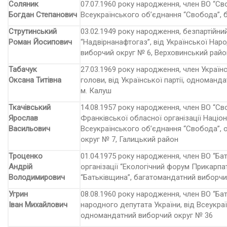
Соляник
07.07.1960 року народження, член ВО “Св
Богдан Степанович
Всеукраїнського об’єднання “Свобода”, 
Струтинський
03.02.1949 року народження, безпартійни
Роман Йосипович
“Надвірнанафтогаз”, від Української Нар
виборчий округ № 6, Верховинський райо
Табачук
27.03.1969 року народження, член Українс
Оксана Титівна
голови, від Української партії, одноманд
м. Калуш
Ткачівський
14.08.1957 року народження, член ВО “Св
Ярослав
Франківської обласної організації Націон
Васильович
Всеукраїнського об’єднання “Свобода”,
округ № 7, Галицький район
Троценко
01.04.1975 року народження, член ВО “Бат
Андрій
організації “Екологічний форум Прикарпа
Володимирович
“Батьківщина”, багатоман­датний виборчи
Угрин
08.08.1960 року народження, член ВО “Ба
Іван Михайлович
народного депутата України, від Всеукра
одномандатний виборчий округ № 36