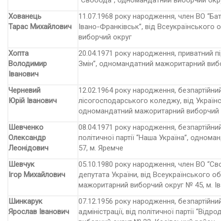
“Свобода”, одномандатний виборчий окр
Хованець
11.07.1968 року народження, член ВО “Ба
Тарас Михайлович
Івано-Франківськ”, від Всеукраїнського 
виборчий округ
Хопта
20.04.1971 року народження, приватний пі
Володимир
Змін”, одномандатний мажоритарний виб
Іванович
Черневий
12.02.1964 року народження, безпартійн
Юрій Іванович
лісогосподарсь­кого коледжу, від Українс
одномандатний мажоритарний виборчий о
Шевченко
08.04.1971 року народження, безпартійни
Олександр
політичної партії “Наша Україна”, одно
Леонідович
57, м. Яремче
Шевчук
05.10.1980 року народження, член ВО “С
Ігор Михайлович
депутата України, від Всеукраїнського 
мажоритарний виборчий округ № 45, м. І
Шинкарук
07.12.1956 року народження, безпартійни
Ярослав Іванович
адміністрації, від політичної партії “Ві