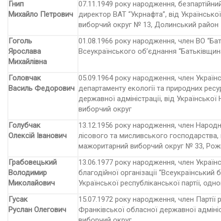
Гнип
07.11.1949 року народження, безпартійний
Михайло Петрович
директор ВАТ “Укрнафта”, від Українсько
виборчий округ № 13, Долинський район
Гоголь
01.08.1966 року народження, член ВО “Бат
Ярослава
Всеукраїнського об’єднання “Батьківщин
Михайлівна
Головчак
05.09.1964 року народження, член Україн
Василь Федорович
департаменту екології та природних ресу
державної адміністрації, від Української
виборчий округ
Голубчак
13.12.1956 року народження, член Народн
Олексій Іванович
лісового та мисливського господарства, 
мажоритарний виборчий округ № 33, Рож
Грабовецький
13.06.1977 року народження, член Українс
Володимир
благодійної організації “Всеукраїнський 
Миколайович
Української республіканської партії, од
Гусак
15.07.1972 року народження, член Партії р
Руслан Олегович
Франківської обласної державної адмініст
виборчий округ