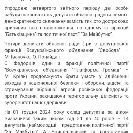
Упродовж четвертого звітного періоду дві особи
набули повноважень депутата обласної ради восьмого
демократичного скликання замість тих, хто достроково
припинив такі повноваження: по одному із фракцій
“Батьківщина” та політичної партії “За Майбутнє”.
Чотири депутати обласної ради (три з депутатської
фракції Всеукраїнського об’єднання “Свобода” –
М. Іваночко, О. Понайда і
С. Федорців, один з фракції політичної партії
“Всеукраїнське об’єднання “Платформа Громад” –
М. Кріль) продовжують брати участь у здійсненні
заходів з національної безпеки і оборони, відсічі та
стримування збройної агресії російської федерації
проти України, захищаючи територіальну цілісність та
суверенітет нашої держави.
На 01 грудня 2024 року склад депутатів за віком
визначився таким чином: від 31 до 40 років – 14
депутатів (наймолодші – представник політичної партії
“За Майбутнє” А. Бриндальський та представник