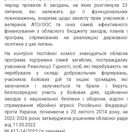
період провела 6 засідань, на яких розглянула 23
питання, які належать до її функціональних
повноважень, зокрема щодо захисту прав учасників і
ветеранів АТО/ООС та їхніх сімей, ефективного
фінансування з обласного бюджету заходів, планів і
програм, спрямованих на реалізацію державної
політики з цих питань.
На контролі постійної комісії знаходиться обласна
програма підтримки сімей загиблих, постраждалих
учасників Революції Гідності, осіб, які перебувають чи
перебували у складі добровольчих формувань,
учасників бойових дій та інших громадян, які
залучалися і залучаються та брали і беруть
безпосередню участь у бойових діях, здійсненні
заходів з національної безпеки і оборони, відсічі і
стримування збройної агресії Російської Федерації
проти України, починаючи з 20 лютого 2014 року, на
2022-2026 роки, затверджена рішенням обласної ради
від 11.05.2022
№ 417-14/2022 (зі змінами).