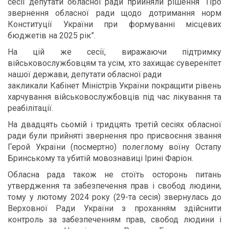
сесії депутати обласної ради прийняли рішення “Про
звернення обласної ради щодо дотримання норм
Конституції України при формуванні місцевих
бюджетів на 2025 рік”.
На цій же сесії, виражаючи підтримку
військовослужбовцям та усім, хто захищає суверенітет
нашої держави, депутати обласної ради
закликали Кабінет Міністрів України покращити рівень
харчування військовослужбовців під час лікування та
реабілітації.
На двадцять сьомій і тридцять третій сесіях обласної
ради були прийняті звернення про присвоєння звання
Герой України (посмертно) полеглому воїну Остапу
Бринському та убитій мовознавиці Ірині Фаріон.
Обласна рада також не стоїть осторонь питань
утвердження та забезпечення прав і свобод людини,
тому у лютому 2024 року (29-та сесія) звернулась до
Верховної Ради України з проханням здійснити
контроль за забезпеченням прав, свобод людини і