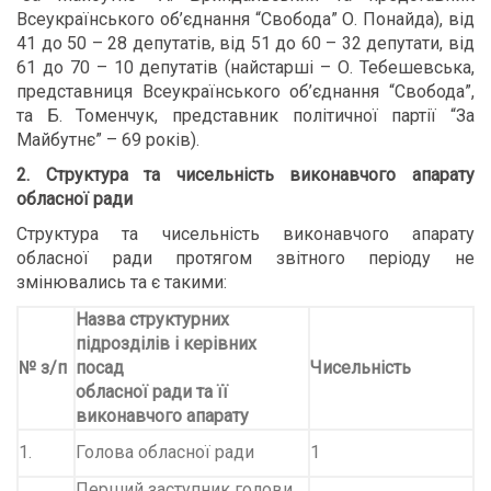
Всеукраїнського об’єднання “Свобода” О. Понайда), від
41 до 50 – 28 депутатів, від 51 до 60 – 32 депутати, від
61 до 70 – 10 депутатів (найстарші – О. Тебешевська,
представниця Всеукраїнського об’єднання “Свобода”,
та Б. Томенчук, представник політичної партії “За
Майбутнє” – 69 років).
2. Структура та чисельність виконавчого апарату
обласної ради
Структура та чисельність виконавчого апарату
обласної ради протягом звітного періоду не
змінювались та є такими:
Назва структурних
підрозділів і керівних
№ з/п
посад
Чисельність
обласної ради та її
виконавчого апарату
1.
Голова обласної ради
1
Перший заступник голови