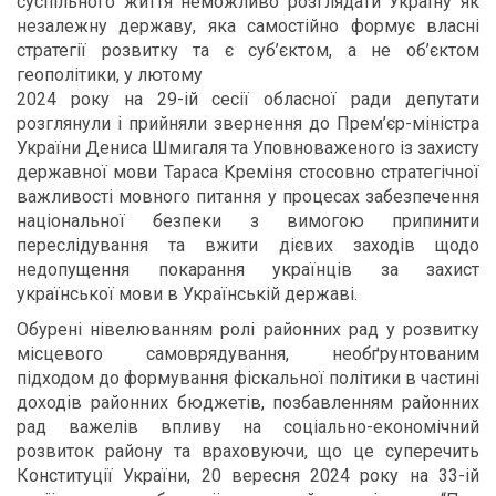
суспільного життя неможливо розглядати Україну як
незалежну державу, яка самостійно формує власні
стратегії розвитку та є суб’єктом, а не об’єктом
геополітики, у лютому
2024 року на 29-ій сесії обласної ради депутати
розглянули і прийняли звернення до Прем’єр-міністра
України Дениса Шмигаля та Уповноваженого із захисту
державної мови Тараса Креміня стосовно стратегічної
важливості мовного питання у процесах забезпечення
національної безпеки з вимогою припинити
переслідування та вжити дієвих заходів щодо
недопущення покарання українців за захист
української мови в Українській державі.
Обурені нівелюванням ролі районних рад у розвитку
місцевого самоврядування, необґрунтованим
підходом до формування фіскальної політики в частині
доходів районних бюджетів, позбавленням районних
рад важелів впливу на соціально-економічний
розвиток району та враховуючи, що це суперечить
Конституції України, 20 вересня 2024 року на 33-ій