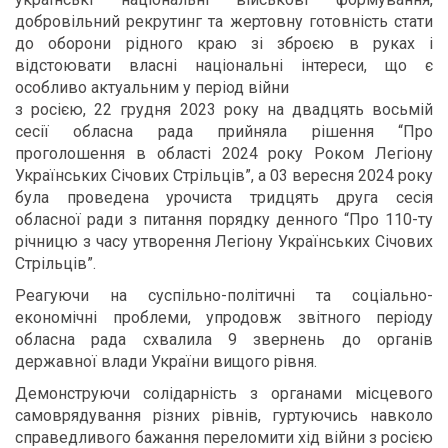
добровільний рекрутинг та жертовну готовність стати
до оборони рідного краю зі зброєю в руках і
відстоювати власні національні інтереси, що є
особливо актуальним у період війни
з росією, 22 грудня 2023 року на двадцять восьмій
сесії обласна рада прийняла рішення “Про
проголошення в області 2024 року Роком Легіону
Українських Січових Стрільців”, а 03 вересня 2024 року
була проведена урочиста тридцять друга сесія
обласної ради з питання порядку денного “Про 110-ту
річницю з часу утворення Легіону Українських Січових
Стрільців”.
Реагуючи на суспільно-політичні та соціально-
економічні проблеми, упродовж звітного періоду
обласна рада схвалила 9 звернень до органів
державної влади України вищого рівня.
Демонструючи солідарність з органами місцевого
самоврядування різних рівнів, гуртуючись навколо
справедливого бажання переломити хід війни з росією