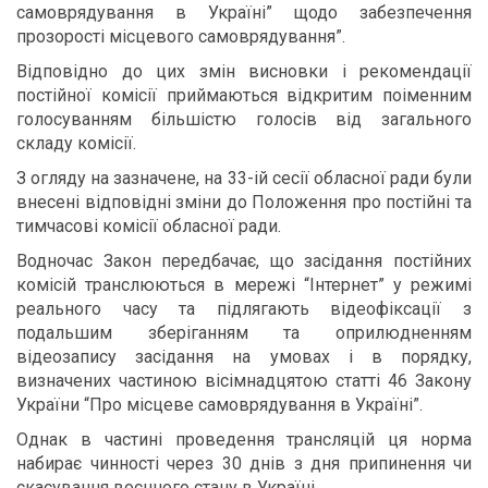
самоврядування в Україні” щодо забезпечення
прозорості місцевого самоврядування”.
Відповідно до цих змін висновки і рекомендації
постійної комісії приймаються відкритим поіменним
голосуванням більшістю голосів від загального
складу комісії.
З огляду на зазначене, на 33-ій сесії обласної ради були
внесені відповідні зміни до Положення про постійні та
тимчасові комісії обласної ради.
Водночас Закон передбачає, що засідання постійних
комісій транслюються в мережі “Інтернет” у режимі
реального часу та підлягають відеофіксації з
подальшим зберіганням та оприлюдненням
відеозапису засідання на умовах і в порядку,
визначених частиною вісімнадцятою статті 46 Закону
України “Про місцеве самоврядування в Україні”.
Однак в частині проведення трансляцій ця норма
набирає чинності через 30 днів з дня припинення чи
скасування воєнного стану в Україні.