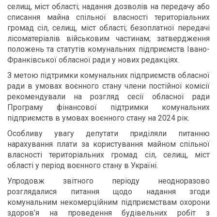
селищ, міст області; надання дозволів на передачу або
списання майна спільної власності територіальних
громад сіл, селищ, міст області; безоплатної передачі
лісоматеріалів військовим частинам; затвердження
положень та статутів комунальних підприємств Івано-
Франківської обласної ради у нових редакціях.
З метою підтримки комунальних підприємств обласної
ради в умовах воєнного стану члени постійної комісії
рекомендували на розгляд сесії обласної ради
Програму фінансової підтримки комунальних
підприємств в умовах воєнного стану на 2024 рік.
Особливу увагу депутати приділяли питанню
нарахування плати за користування майном спільної
власності територіальних громад сіл, селищ, міст
області у період воєнного стану в Україні.
Упродовж звітного періоду неодноразово
розглядалися питання щодо надання згоди
комунальним некомерційним підприємствам охорони
здоров’я на проведення будівельних робіт з