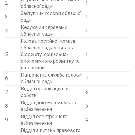
2.
1
обласної ради
Заступник голови обласної
3.
1
ради
Керуючий справами
4.
1
обласної ради
Голова постійної комісії
обласної ради з питань
5.
бюджету, соціально-
1
економічного розвитку та
інвестицій
Патронатна служба голови
6.
4
обласної ради
Відділ організаційної
7.
6
роботи
Відділ документального
8.
5
забезпечення
Відділ електронного
9.
4
забезпечення
Відділ з питань правового