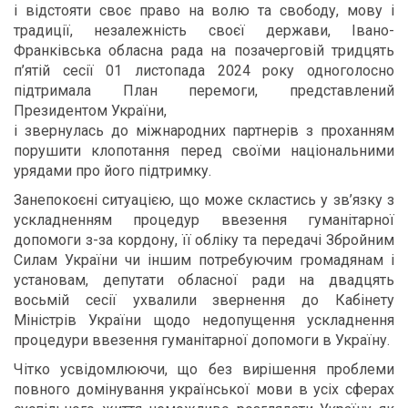
і відстояти своє право на волю та свободу, мову і
традиції, незалежність своєї держави, Івано-
Франківська обласна рада на позачерговій тридцять
п’ятій сесії 01 листопада 2024 року одноголосно
підтримала План перемоги, представлений
Президентом України,
і звернулась до міжнародних партнерів з проханням
порушити клопотання перед своїми національними
урядами про його підтримку.
Занепокоєні ситуацією, що може скластись у зв’язку з
ускладненням процедур ввезення гуманітарної
допомоги з-за кордону, її обліку та передачі Збройним
Силам України чи іншим потребуючим громадянам і
установам, депутати обласної ради на двадцять
восьмій сесії ухвалили звернення до Кабінету
Міністрів України щодо недопущення ускладнення
процедури ввезення гуманітарної допомоги в Україну.
Чітко усвідомлюючи, що без вирішення проблеми
повного домінування української мови в усіх сферах