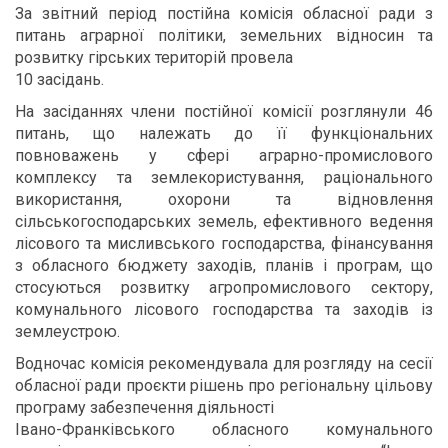
За звітний період постійна комісія обласної ради з
питань аграрної політики, земельних відносин та
розвитку гірських територій провела
10 засідань.
На засіданнях члени постійної комісії розглянули 46
питань, що належать до її функціональних
повноважень у сфері аграрно-промислового
комплексу та землекористування, раціонального
використання, охорони та відновлення
сільськогосподарських земель, ефективного ведення
лісового та мисливського господарства, фінансування
з обласного бюджету заходів, планів і програм, що
стосуються розвитку агропромислового сектору,
комунального лісового господарства та заходів із
землеустрою.
Водночас комісія рекомендувала для розгляду на сесії
обласної ради проєкти рішень про регіональну цільову
програму забезпечення діяльності
Івано-Франківського обласного комунального