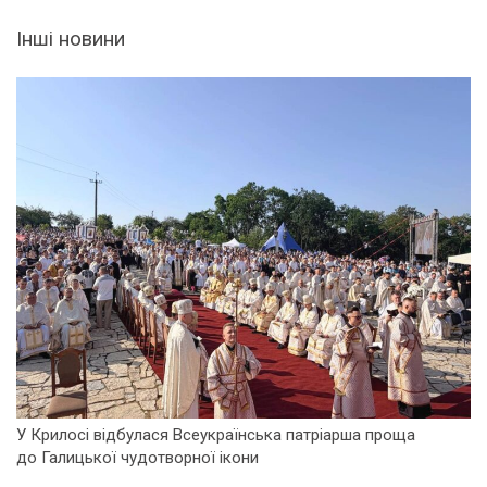
Інші новини
У Крилосі відбулася Всеукраїнська патріарша проща
до Галицької чудотворної ікони