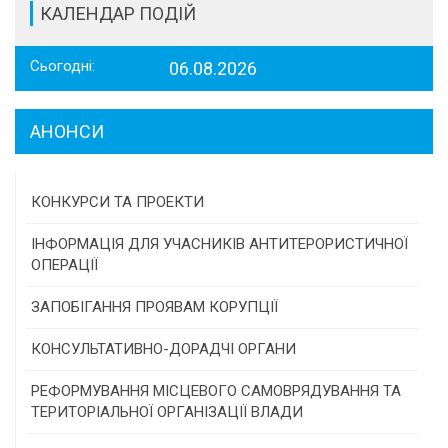
КАЛЕНДАР ПОДІЙ
Сьогодні:
06.08.2026
АНОНСИ
КОНКУРСИ ТА ПРОЕКТИ
Конкурс проектів та програм місцевого
ІНФОРМАЦІЯ ДЛЯ УЧАСНИКІВ АНТИТЕРОРИСТИЧНОЇ
самоврядування
ОПЕРАЦІЇ
Конкурс інститутів громадянського суспільства
ЗАПОБІГАННЯ ПРОЯВАМ КОРУПЦІЇ
Програми/конкурси МТД
КОНСУЛЬТАТИВНО-ДОРАДЧІ ОРГАНИ
Консультативна рада
РЕФОРМУВАННЯ МІСЦЕВОГО САМОВРЯДУВАННЯ ТА
ТЕРИТОРІАЛЬНОЇ ОРГАНІЗАЦІЇ ВЛАДИ
Громадська рада