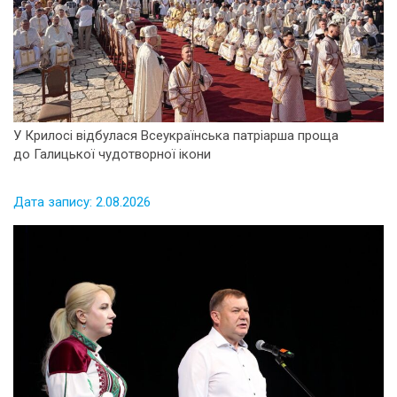
У Крилосі відбулася Всеукраїнська патріарша проща
до Галицької чудотворної ікони
Дата запису: 2.08.2026