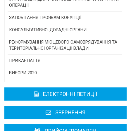
самоврядування
ОПЕРАЦІЇ
Конкурс інститутів громадянського суспільства
ЗАПОБІГАННЯ ПРОЯВАМ КОРУПЦІЇ
Програми/конкурси МТД
КОНСУЛЬТАТИВНО-ДОРАДЧІ ОРГАНИ
Консультативна рада
РЕФОРМУВАННЯ МІСЦЕВОГО САМОВРЯДУВАННЯ ТА
ТЕРИТОРІАЛЬНОЇ ОРГАНІЗАЦІЇ ВЛАДИ
Громадська рада
ПРИКАРПАТТЯ
Історична довідка
ВИБОРИ 2020
Карта області
ЕЛЕКТРОННІ ПЕТИЦІЇ
Районні, міські ради
ЗВЕРНЕННЯ
ПРИЙОМ ГРОМАДЯН