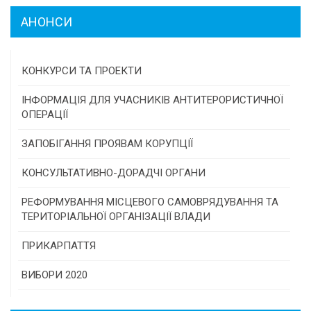
АНОНСИ
КОНКУРСИ ТА ПРОЕКТИ
Конкурс проектів та програм місцевого
ІНФОРМАЦІЯ ДЛЯ УЧАСНИКІВ АНТИТЕРОРИСТИЧНОЇ
самоврядування
ОПЕРАЦІЇ
Конкурс інститутів громадянського суспільства
ЗАПОБІГАННЯ ПРОЯВАМ КОРУПЦІЇ
Програми/конкурси МТД
КОНСУЛЬТАТИВНО-ДОРАДЧІ ОРГАНИ
Консультативна рада
РЕФОРМУВАННЯ МІСЦЕВОГО САМОВРЯДУВАННЯ ТА
ТЕРИТОРІАЛЬНОЇ ОРГАНІЗАЦІЇ ВЛАДИ
Громадська рада
ПРИКАРПАТТЯ
Історична довідка
ВИБОРИ 2020
Карта області