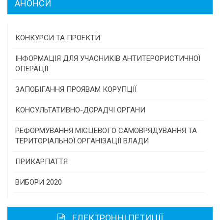
АНОНСИ
КОНКУРСИ ТА ПРОЕКТИ
Конкурс проектів та програм місцевого
ІНФОРМАЦІЯ ДЛЯ УЧАСНИКІВ АНТИТЕРОРИСТИЧНОЇ
самоврядування
ОПЕРАЦІЇ
Конкурс інститутів громадянського суспільства
ЗАПОБІГАННЯ ПРОЯВАМ КОРУПЦІЇ
Програми/конкурси МТД
КОНСУЛЬТАТИВНО-ДОРАДЧІ ОРГАНИ
Консультативна рада
РЕФОРМУВАННЯ МІСЦЕВОГО САМОВРЯДУВАННЯ ТА
ТЕРИТОРІАЛЬНОЇ ОРГАНІЗАЦІЇ ВЛАДИ
Громадська рада
ПРИКАРПАТТЯ
Історична довідка
ВИБОРИ 2020
Карта області
ЕЛЕКТРОННІ ПЕТИЦІЇ