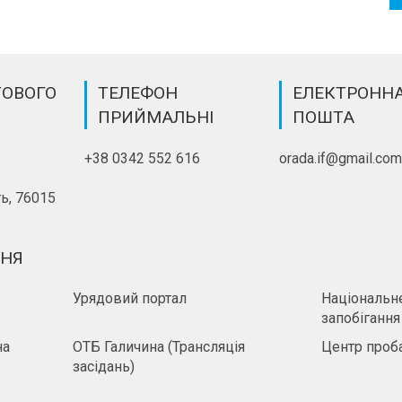
ТОВОГО
ТЕЛЕФОН
ЕЛЕКТРОНН
ПРИЙМАЛЬНІ
ПОШТА
+38 0342 552 616
orada.if@gmail.co
ь, 76015
ННЯ
Урядовий портал
Національне
запобігання
на
ОТБ Галичина (Трансляція
Центр проба
засідань)