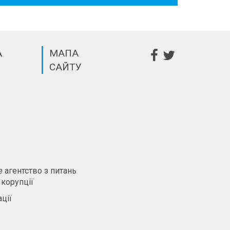
А
МАПА
САЙТУ
m
 агентство з питань
 корупції
ції