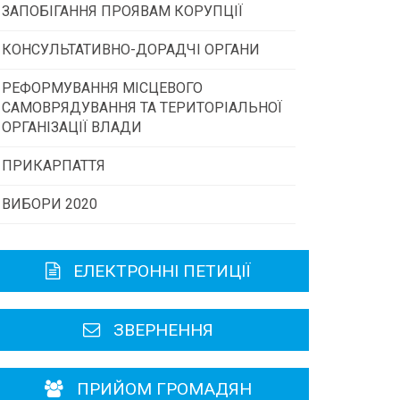
ЗАПОБІГАННЯ ПРОЯВАМ КОРУПЦІЇ
Конкурс інститутів громадянського
суспільства
КОНСУЛЬТАТИВНО-ДОРАДЧІ ОРГАНИ
РЕФОРМУВАННЯ МІСЦЕВОГО
Консультативна рада
Програми/конкурси МТД
САМОВРЯДУВАННЯ ТА ТЕРИТОРІАЛЬНОЇ
ОРГАНІЗАЦІЇ ВЛАДИ
Громадська рада
ПРИКАРПАТТЯ
ВИБОРИ 2020
Історична довідка
Карта області
ЕЛЕКТРОННІ ПЕТИЦІЇ
Районні, міські ради
ЗВЕРНЕННЯ
ПРИЙОМ ГРОМАДЯН