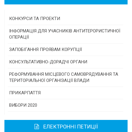
КОНКУРСИ ТА ПРОЕКТИ
Конкурс проектів та програм місцевого
ІНФОРМАЦІЯ ДЛЯ УЧАСНИКІВ АНТИТЕРОРИСТИЧНОЇ
самоврядування
ОПЕРАЦІЇ
Конкурс інститутів громадянського суспільства
ЗАПОБІГАННЯ ПРОЯВАМ КОРУПЦІЇ
Програми/конкурси МТД
КОНСУЛЬТАТИВНО-ДОРАДЧІ ОРГАНИ
Консультативна рада
РЕФОРМУВАННЯ МІСЦЕВОГО САМОВРЯДУВАННЯ ТА
ТЕРИТОРІАЛЬНОЇ ОРГАНІЗАЦІЇ ВЛАДИ
Громадська рада
ПРИКАРПАТТЯ
Історична довідка
ВИБОРИ 2020
Карта області
ЕЛЕКТРОННІ ПЕТИЦІЇ
Районні, міські ради