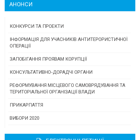
АНОНСИ
КОНКУРСИ ТА ПРОЕКТИ
Конкурс проектів та програм місцевого
ІНФОРМАЦІЯ ДЛЯ УЧАСНИКІВ АНТИТЕРОРИСТИЧНОЇ
самоврядування
ОПЕРАЦІЇ
Конкурс інститутів громадянського суспільства
ЗАПОБІГАННЯ ПРОЯВАМ КОРУПЦІЇ
Програми/конкурси МТД
КОНСУЛЬТАТИВНО-ДОРАДЧІ ОРГАНИ
Консультативна рада
РЕФОРМУВАННЯ МІСЦЕВОГО САМОВРЯДУВАННЯ ТА
ТЕРИТОРІАЛЬНОЇ ОРГАНІЗАЦІЇ ВЛАДИ
Громадська рада
ПРИКАРПАТТЯ
Історична довідка
ВИБОРИ 2020
Карта області