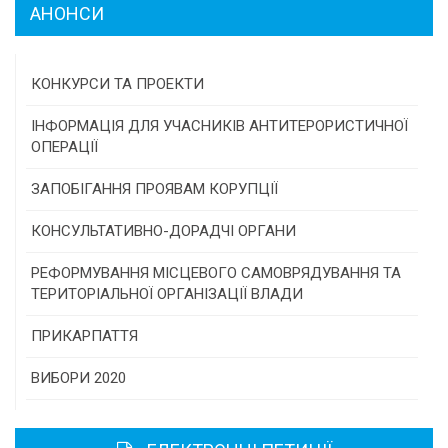
АНОНСИ
КОНКУРСИ ТА ПРОЕКТИ
Конкурс проектів та програм місцевого
ІНФОРМАЦІЯ ДЛЯ УЧАСНИКІВ АНТИТЕРОРИСТИЧНОЇ
самоврядування
ОПЕРАЦІЇ
Конкурс інститутів громадянського суспільства
ЗАПОБІГАННЯ ПРОЯВАМ КОРУПЦІЇ
Програми/конкурси МТД
КОНСУЛЬТАТИВНО-ДОРАДЧІ ОРГАНИ
Консультативна рада
РЕФОРМУВАННЯ МІСЦЕВОГО САМОВРЯДУВАННЯ ТА
ТЕРИТОРІАЛЬНОЇ ОРГАНІЗАЦІЇ ВЛАДИ
Громадська рада
ПРИКАРПАТТЯ
Історична довідка
ВИБОРИ 2020
Карта області