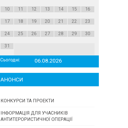
10
11
12
13
14
15
16
17
18
19
20
21
22
23
24
25
26
27
28
29
30
31
Сьогодні:
06.08.2026
АНОНСИ
КОНКУРСИ ТА ПРОЕКТИ
ІНФОРМАЦІЯ ДЛЯ УЧАСНИКІВ
Конкурс проектів та програм місцевого
АНТИТЕРОРИСТИЧНОЇ ОПЕРАЦІЇ
самоврядування