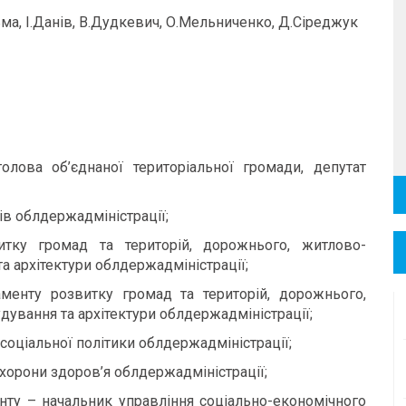
ма, І.Данів, В.Дудкевич, О.Мельниченко, Д.Сіреджук
лова об’єднаної територіальної громади, депутат
ів облдержадміністрації;
итку громад та територій, дорожнього, житлово-
а архітектури облдержадміністрації;
менту розвитку громад та територій, дорожнього,
ування та архітектури облдержадміністрації;
оціальної політики облдержадміністрації;
охорони здоров’я облдержадміністрації;
нту – начальник управління соціально-економічного