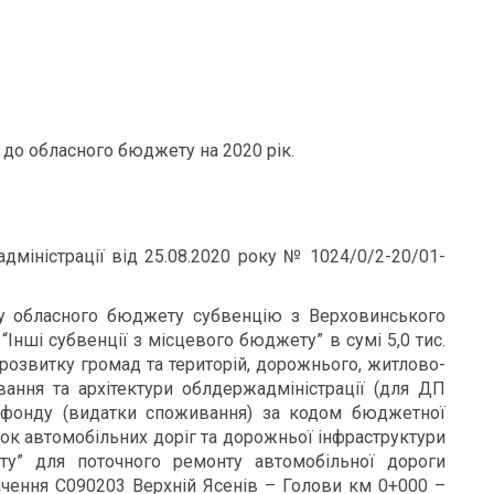
 до обласного бюджету на 2020 рік.
адміністрації від 25.08.2020 року № 1024/0/2-20/01-
ду обласного бюджету субвенцію з Верховинського
нші субвенції з місцевого бюджету” в сумі 5,0 тис.
 розвитку громад та територій, дорожнього, житлово-
вання та архітектури облдержадміністрації (для ДП
у фонду (видатки споживання) за кодом бюджетної
ок автомобільних доріг та дорожньої інфраструктури
у” для поточного ремонту автомобільної дороги
ачення С090203 Верхній Ясенів – Голови км 0+000 –