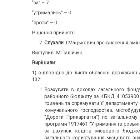
“за” – 7
“утримались” – 0
“проти” – 0
Рішення прийнято.
Слухали:
І.Мацькевич про внесення змін
Виступив: М.Палійчук.
Вирішили:
1) відповідно до листа обласної державної 
132:
Врахувати в доходах загального фон
районного бюджету за КБКД 41053900 “І
гривень та спрямувати її департаменту
комунального господарства, містобуду
“Дороги Прикарпаття”) по загальном
програми 1917461 “Утримання та розвит
за рахунок коштів місцевого бюджет
загального користування місцевого зн