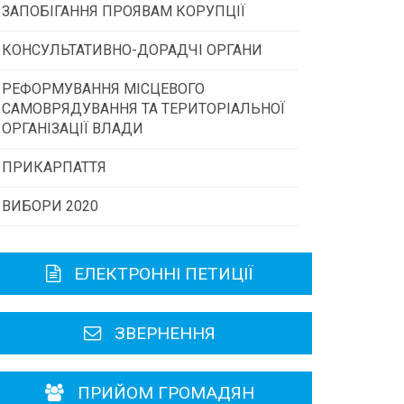
ЗАПОБІГАННЯ ПРОЯВАМ КОРУПЦІЇ
Конкурс інститутів громадянського
суспільства
КОНСУЛЬТАТИВНО-ДОРАДЧІ ОРГАНИ
РЕФОРМУВАННЯ МІСЦЕВОГО
Консультативна рада
Програми/конкурси МТД
САМОВРЯДУВАННЯ ТА ТЕРИТОРІАЛЬНОЇ
ОРГАНІЗАЦІЇ ВЛАДИ
Громадська рада
ПРИКАРПАТТЯ
ВИБОРИ 2020
Історична довідка
Карта області
ЕЛЕКТРОННІ ПЕТИЦІЇ
Районні, міські ради
ЗВЕРНЕННЯ
ПРИЙОМ ГРОМАДЯН