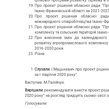
цільової програми розвитку туризму в о
Про проєкт рішення обласної ради “Пр
Івано-Франківській області на 2021-2025
Про проєкт рішення обласної ради
міжнародного співробітництва Івано-Фра
Про проєкт рішення обласної ради “П
комплексу та сільських територій Івано-
Про внесення змін до календарного 
розвитку агропромислового комплексу т
2016-2020 роки.
Різне.
Слухали:
І.Мацькевич про проєкт рішен
за І півріччя 2020 року”.
Виступив: М.Палійчук.
Вирішили:
рекомендувати внести проєкт ріше
2020 року” на розгляд тридцять сьомої сесії 
Голосували: