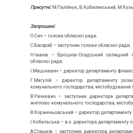
Присутні:
М.Палійчук, Б.Кобилянський, М.Кузь
Запрошені:
О.Сич – голова обласної ради;
С.Басараб – заступник голови обласної ради;
Н.Іванів – Брошнів-Осадський селищний го
обласної ради;
І.Мацькевич – директор департаменту фінанс
Г.Магулій – директор департаменту розв
комунального господарства, містобудування т
В.Рачкевич – заступник директора департа
житлово-комунального господарства, містобуд
В.Корженьовський – директор департаменту с
І.Кобельська – в.о. директора департаменту 
А.Сташків – заступник директора департаме