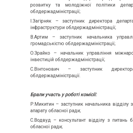
розвитку та молодіжної політики депар
облдержадміністрації;
І.Загірняк – заступник директора департ
інфраструктури облдержадміністрації;
В.Артим – заступник начальника управлі
громадськістю облдержадміністрації;
О.Зрайко – начальник управління міжнарод
інвестицій облдержадміністрації;
С.Вінтонович – заступник директор
облдержадміністрації.
Брали участь у роботі комісії:
Р.Микитин – заступник начальника відділу 
апарату обласної ради;
С.Водвуд – консультант відділу з питань 
обласної ради;