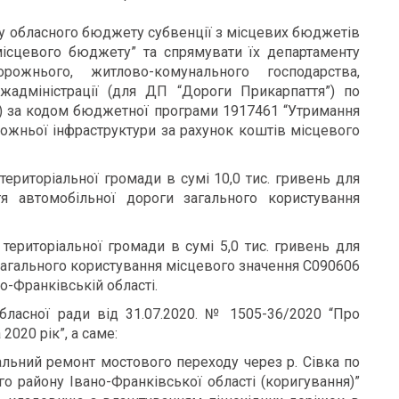
у обласного бюджету субвенції з місцевих бюджетів
місцевого бюджету” та спрямувати їх департаменту
рожнього, житлово-комунального господарства,
ржадміністрації (для ДП “Дороги Прикарпаття”) по
) за кодом бюджетної програми 1917461 “Утримання
рожньої інфраструктури за рахунок коштів місцевого
ериторіальної громади в сумі 10,0 тис. гривень для
я автомобільної дороги загального користування
територіальної громади в сумі 5,0 тис. гривень для
загального користування місцевого значення С090606
о-Франківській області.
бласної ради від 31.07.2020. № 1505-36/2020 “Про
020 рік”, а саме:
італьний ремонт мостового переходу через р. Сівка по
го району Івано-Франківської області (коригування)”