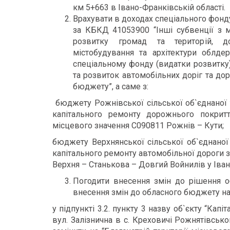
км 5+663 в Івано-Франківській області.
Врахувати в доходах спеціального фонд
за КБКД 41053900 “Інші субвенції з 
розвитку громад та територій, до
містобудування та архітектури облде
спеціальному фонду (видатки розвитку
та розвиток автомобільних доріг та до
бюджету”, а саме з:
бюджету Рожнівської сільської об`єднаної т
капітального ремонту дорожнього покритт
місцевого значення С090811 Рожнів – Кути;
бюджету Верхнянської сільської об`єднаної 
капітального ремонту автомобільної дороги 
Верхня – Станькова – Довгий Войнилів у Іван
Погодити внесення змін до рішення о
внесення змін до обласного бюджету на 2
у підпункті 3.2. пункту 3 назву об`єкту “Кап
вул. Залізнична в с. Креховичі Рожнятівсько