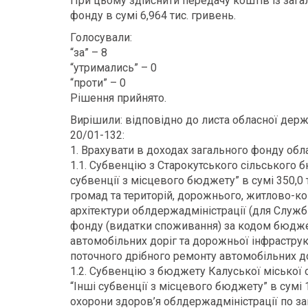
При цьому здійснити передачу коштів із заг
фонду в сумі 6,964 тис. гривень.
Голосували:
“за” – 8
“утримались” – 0
“проти” – 0
Рішення прийнято.
Вирішили: відповідно до листа обласної держа
20/01-132:
1. Врахувати в доходах загального фонду об
1.1. Субвенцію з Старокутського сільського
субвенції з місцевого бюджету” в сумі 350,0 
громад та територій, дорожнього, житлово-к
архітектури облдержадміністрації (для Служб
фонду (видатки споживання) за кодом бюдже
автомобільних доріг та дорожньої інфрастру
поточного дрібного ремонту автомобільних д
1.2. Субвенцію з бюджету Калуської міської
“Інші субвенції з місцевого бюджету” в сумі 
охорони здоров’я облдержадміністрації по з