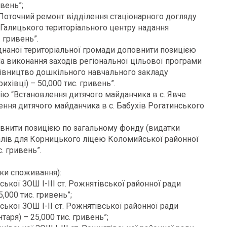
ивень”;
Поточний ремонт відділення стаціонарного догляду
 Галицького територіального центру надання
. гривень”.
днаної територіальної громади доповнити позицією
а виконання заходів регіональної цільової програми
дівництво дошкільного навчального закладу
ихівці) – 50,000 тис. гривень”.
ю “Встановлення дитячого майданчика в с. Явче
ення дитячого майданчика в с. Бабухів Рогатинського
нити позицією по загальному фонду (видатки
алів для Корницького ліцею Коломийської районної
. гривень”.
тки споживання):
ської ЗОШ І-ІІІ ст. Рожнятівської районної ради
,000 тис. гривень”;
ської ЗОШ І-ІІ ст. Рожнятівської районної ради
таря) – 25,000 тис. гривень”;