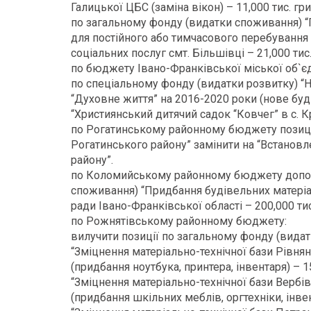
Галицької ЦБС (заміна вікон) – 11,000 тис. гр
по загальному фонду (видатки споживання) “
для постійного або тимчасового перебування
соціальних послуг смт. Більшівці – 21,000 тис
по бюджету Івано-Франківської міської об`є
по спеціальному фонду (видатки розвитку) “Н
“Духовне життя” на 2016-2020 роки (нове бу
“Християнський дитячий садок “Ковчег” в с. Кр
по Рогатинському районному бюджету позиці
Рогатинського району” замінити на “Встановл
району”.
по Коломийському районному бюджету допов
споживання) “Придбання будівельних матері
ради Івано-Франківської області – 200,000 тис
по Рожнятівському районному бюджету:
вилучити позиції по загальному фонду (вида
“Зміцнення матеріально-технічної бази Рівнян
(придбання ноутбука, принтера, інвентаря) – 15
“Зміцнення матеріально-технічної бази Вербів
(придбання шкільних меблів, оргтехніки, інвен