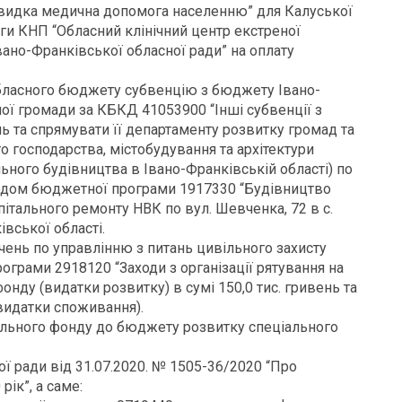
видка медична допомога населенню” для Калуської
ги КНП “Обласний клінічний центр екстреної
ано-Франківської обласної ради” на оплату
обласного бюджету субвенцію з бюджету Івано-
ної громади за КБКД 41053900 “Інші субвенції з
нь та спрямувати її департаменту розвитку громад та
 господарства, містобудування та архітектури
ьного будівництва в Івано-Франківській області) по
кодом бюджетної програми 1917330 “Будівництво
пітального ремонту НВК по вул. Шевченка, 72 в с.
вської області.
чень по управлінню з питань цивільного захисту
грами 2918120 “Заходи з організації рятування на
онду (видатки розвитку) в сумі 150,0 тис. гривень та
видатки споживання).
ального фонду до бюджету розвитку спеціального
ої ради від 31.07.2020. № 1505-36/2020 “Про
ік”, а саме: