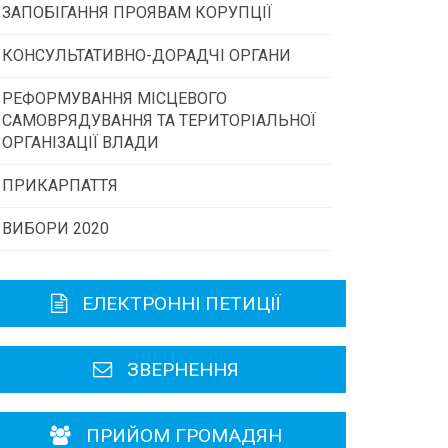
ЗАПОБІГАННЯ ПРОЯВАМ КОРУПЦІЇ
Конкурс інститутів громадянського
суспільства
КОНСУЛЬТАТИВНО-ДОРАДЧІ ОРГАНИ
РЕФОРМУВАННЯ МІСЦЕВОГО
Консультативна рада
Програми/конкурси МТД
САМОВРЯДУВАННЯ ТА ТЕРИТОРІАЛЬНОЇ
ОРГАНІЗАЦІЇ ВЛАДИ
Громадська рада
ПРИКАРПАТТЯ
ВИБОРИ 2020
Історична довідка
Карта області
ЕЛЕКТРОННІ ПЕТИЦІЇ
Районні, міські ради
ЗВЕРНЕННЯ
ПРИЙОМ ГРОМАДЯН