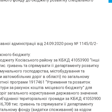
ального фонду до бюджету розвитку спеціального
вної адміністрації від 24.09.2020 року № 1145/0/2-
ласного бюджету:
 бюджету Косівського району за КБКД 41053900 “Інші
тис. гривень та спрямувати її департаменту розвитку
омунального господарства, містобудування та
и автомобільних доріг в області) по загальному
тної програми 1917461 “Утримання та розвиток
ктури за рахунок коштів місцевого бюджету” для
оріг загального користування державного значення.
 об’єднаної територіальної громади за КБКД 41053900
16,708 тис. гривень та спрямувати її департаменту
агальному фонду (видатки споживання) за кодом