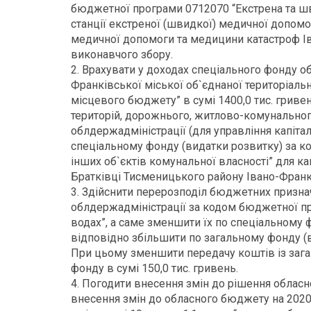
бюджетної програми 0712070 “Екстрена та ш
станції екстреної (швидкої) медичної допомо
медичної допомоги та медицини катастроф Ів
виконавчого збору.
2. Врахувати у доходах спеціального фонду 
Франківської міської об`єднаної територіаль
місцевого бюджету” в сумі 1400,0 тис. гриве
територій, дорожнього, житлово-комунального
облдержадміністрації (для управління капітал
спеціальному фонду (видатки розвитку) за 
інших об`єктів комунальної власності” для ка
Братківці Тисменицького району Івано-Франкі
3. Здійснити перерозподіл бюджетних призна
облдержадміністрації за кодом бюджетної про
водах”, а саме зменшити їх по спеціальному ф
відповідно збільшити по загальному фонду (
При цьому зменшити передачу коштів із заг
фонду в сумі 150,0 тис. гривень.
4. Погодити внесення змін до рішення обласн
внесення змін до обласного бюджету на 2020 р