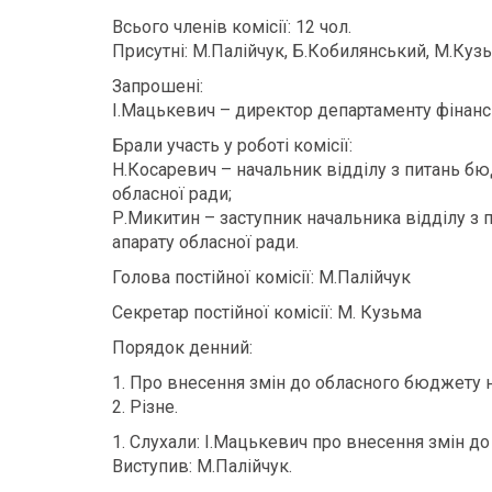
Всього членів комісії: 12 чол.
Присутні: М.Палійчук, Б.Кобилянський, М.Кузь
Запрошені:
І.Мацькевич – директор департаменту фінанс
Брали участь у роботі комісії:
Н.Косаревич – начальник відділу з питань б
обласної ради;
Р.Микитин – заступник начальника відділу з
апарату обласної ради.
Голова постійної комісії: М.Палійчук
Секретар постійної комісії: М. Кузьма
Порядок денний:
1. Про внесення змін до обласного бюджету н
2. Різне.
1. Слухали: І.Мацькевич про внесення змін до
Виступив: М.Палійчук.