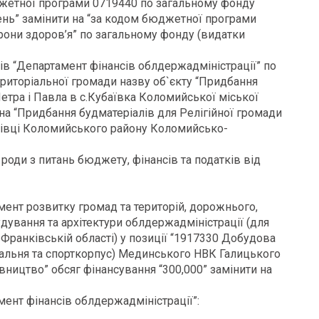
юджетної програми 0719440 по загальному фонду
вень” замінити на “за кодом бюджетної програми
орони здоров’я” по загальному фонду (видатки
ів “Департамент фінансів облдержадміністрації” по
риторіальної громади назву об`єкту “Придбання
етра і Павла в с.Кубаївка Коломийської міської
 на “Придбання будматеріалів для Релігійної громади
нівці Коломийського району Коломийсько-
 роди з питань бюджету, фінансів та податків від
ент розвитку громад та територій, дорожнього,
ування та архітектури облдержадміністрації (для
-Франківській області) у позиції “1917330 Добудова
дальня та спорткорпус) Мединського НВК Галицького
вництво” обсяг фінансування “300,000” замінити на
ент фінансів облдержадміністрації”: