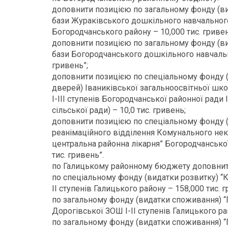
доповнити позицією по загальному фонду (ви
бази Жураківського дошкільного навчального
Богородчанського району – 10,000 тис. гривен
доповнити позицією по загальному фонду (ви
бази Богородчанського дошкільного навчально
гривень”;
доповнити позицією по спеціальному фонду (
дверей) Іваниківської загальноосвітньої шк
І-ІІІ ступенів Богородчанської районної ради 
сільської ради) – 10,0 тис. гривень;
доповнити позицією по спеціальному фонду (
реанімаційного відділення Комунального не
центральна районна лікарня” Богородчанської
тис. гривень”.
по Галицькому районному бюджету доповнит
по спеціальному фонду (видатки розвитку) “
ІІ ступенів Галицького району – 158,000 тис. 
по загальному фонду (видатки споживання) “
Дорогівської ЗОШ І-ІІ ступенів Галицького рай
по загальному фонду (видатки споживання) “П