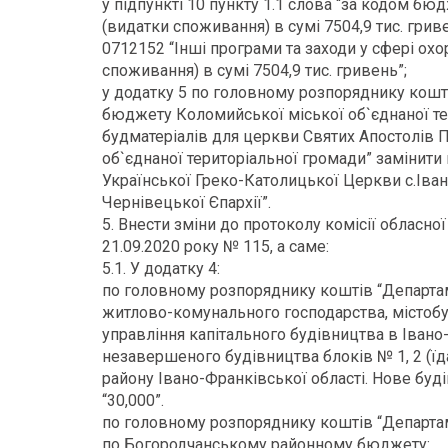
у підпункті 10 пункту 1.1 слова “за кодом б
(видатки споживання) в сумі 7504,9 тис. гри
0712152 “Інші програми та заходи у сфері ох
споживання) в сумі 7504,9 тис. гривень”;
у додатку 5 по головному розпоряднику кошт
бюджету Коломийської міської об`єднаної те
будматеріалів для церкви Святих Апостолів П
об`єднаної територіальної громади” замінити
Української Греко-Католицької Церкви с.Іва
Чернівецької Єпархії”.
5. Внести зміни до протоколу комісії обласної
21.09.2020 року № 115, а саме:
5.1. У додатку 4:
по головному розпоряднику коштів “Департам
житлово-комунального господарства, містобуд
управління капітального будівництва в Івано
незавершеного будівництва блоків № 1, 2 (ї
району Івано-Франківської області. Нове буді
“30,000”.
по головному розпоряднику коштів “Департам
по Богородчанському районному бюджету: