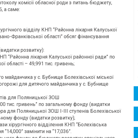
токолу комісії обласної роди з питань бюджету,
, а саме:
рургічного відділу КНП “Районна лікарня Калуської
Івано-Франківської області” обсяг фінансування
видатки розвитку):
НП “Районна лікарня Калуської районної ради” по
ої області – 49,991 тис. гривень;
го майданчика у с. Бубнище Болехівської міської
 огорожі для дитячого майданчика у с. Бубнище
нтів для Поляницької ЗОШ
,000 тис. гривень” по загальному фонду (видатки
ра для Поляницької ЗОШ I-III ступенів Болехівської
льному фонду (видатки розвитку);
бази хірургічного відділення КНП “Болехівська
 “14,000” замінити на “17,036”.