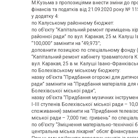
М.Кузьма з пропозиціями внести зміни до про
фінансів та податків від 21.09.2020 року № 115
у додатку 4:
по Калуському районному бюджет:
по об’єкту “Капітальний ремонт приміщень хі
районної ради” по вул. Каракая, 25 м. Калуш 
“100,000” замінити на “49,973”;
доповнити позицією по спеціальному фонду (
“Капітальний ремонт кабінету травматолога К
вул. Каракая, 25 в м. Калуші Івано-Франківськ
по Болехівському міському бюджету:
назву об’єкта “Придбання огорожі для дитячо
ради” замінити на “Придбання матеріалів для
Болехівської міської ради”;
назву об’єкта “Придбання музичних інструме
I-III ступенів Болехівської міської ради – 10
споживання) замінити на “Придбання телевізо
міської ради – 7,000 тис. гривень” по спеціа
по об’єкту “Зміцнення матеріально-технічної 
центральна міська лікарня” обсяг фінансування