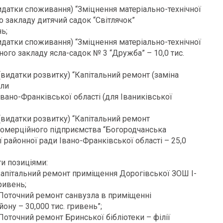
датки споживання) “Зміцнення матеріально-технічної
 закладу дитячий садок “Світлячок”
ь;
датки споживання) “Зміцнення матеріально-технічної
го закладу ясла-садок № 3 “Дружба” – 10,0 тис.
видатки розвитку) “Капітальний ремонт (заміна
оли
Івано-Франківської області (для Іваниківської
видатки розвитку) “Капітальний ремонт
комерційного підприємства “Богородчанська
 районної ради Івано-Франківської області – 25,0
и позиціями:
Капітальний ремонт приміщення Дорогівської ЗОШ І-
гривень;
Поточний ремонт санвузла в приміщенні
ону – 30,000 тис. гривень”;
оточний ремонт Бринської бібліотеки – філії