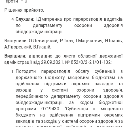
“проти” – 0
Рішення прийнято.
Слухали:
І.Дмитренка про перерозподіл видатків
по департаменту охорони здоров’я
облдержадміністрації.
Виступили: О.Левицький, Р.Ткач, І.Мацькевич, Н.Іванів,
А.Яворський, В.Гладій.
Вирішили:
відповідно до листа обласної державної
адміністрації від 29.09.2021. № 852/0/2-21/01-132:
Погодити перерозподіл обсягу субвенції з
державного бюджету місцевим бюджетам на
здійснення підтримки окремих закладів та
заходів у системі охорони здоров’я,
передбаченого департаменту охорони здоров’я
облдержадміністрації, за кодом бюджетної
програми 0719430 “Субвенція з місцевого
бюджету на здійснення підтримки окремих
закладів та заходів у системі охорони здоров’я за