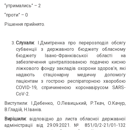
“утримались” – 2
“проти” – 0
Рішення прийнято.
Слухали:
І.Дмитренка про перерозподіл обсягу
субвенції з державного бюджету обласному
бюджету Івано-Франківської області на
забезпечення централізованою подачею кисню
ліжкового фонду закладів охорони здоров’я, які
надають стаціонарну медичну допомогу
пацієнтам з гострою респіраторною хворобою
COVID-19, спричиненою коронавірусом SARS-
CoV-2.
Виступили: І.Дебенко, О.Левицький, Р.Ткач, О.Качур,
В.Гладій, Н.Іванів.
Вирішили:
відповідно до листа обласної державної
адміністрації від 29.09.2021. № 851/0/2-21/01-132