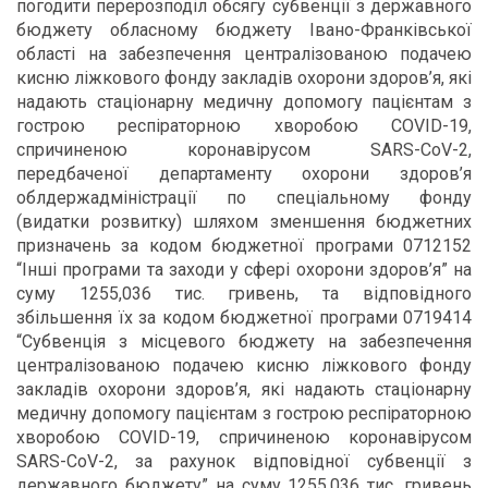
погодити перерозподіл обсягу субвенції з державного
бюджету обласному бюджету Івано-Франківської
області на забезпечення централізованою подачею
кисню ліжкового фонду закладів охорони здоров’я, які
надають стаціонарну медичну допомогу пацієнтам з
гострою респіраторною хворобою COVID-19,
спричиненою коронавірусом SARS-CoV-2,
передбаченої департаменту охорони здоров’я
облдержадміністрації по спеціальному фонду
(видатки розвитку) шляхом зменшення бюджетних
призначень за кодом бюджетної програми 0712152
“Інші програми та заходи у сфері охорони здоров’я” на
суму 1255,036 тис. гривень, та відповідного
збільшення їх за кодом бюджетної програми 0719414
“Субвенція з місцевого бюджету на забезпечення
централізованою подачею кисню ліжкового фонду
закладів охорони здоров’я, які надають стаціонарну
медичну допомогу пацієнтам з гострою респіраторною
хворобою COVID-19, спричиненою коронавірусом
SARS-CoV-2, за рахунок відповідної субвенції з
державного бюджету” на суму 1255,036 тис. гривень