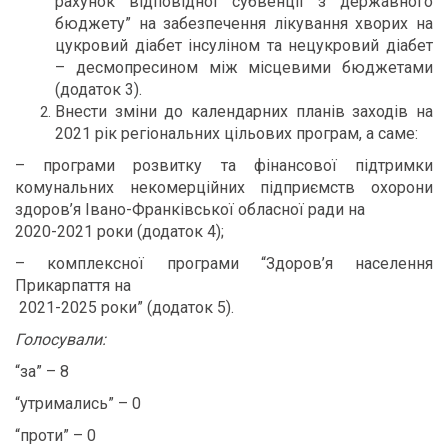
рахунок відповідної субвенції з державного
бюджету” на забезпечення лікування хворих на
цукровий діабет інсуліном та нецукровий діабет
– десмопресином між місцевими бюджетами
(додаток 3).
Внести зміни до календарних планів заходів на
2021 рік регіональних цільових програм, а саме:
– програми розвитку та фінансової підтримки
комунальних некомерційних підприємств охорони
здоров’я Івано-Франківської обласної ради на
2020-2021 роки (додаток 4);
– комплексної програми “Здоров’я населення
Прикарпаття на
2021-2025 роки” (додаток 5).
Голосували:
“за” – 8
“утримались” – 0
“проти” – 0