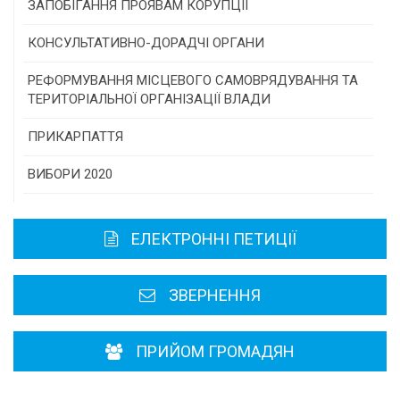
Конкурс інститутів громадянського суспільства
ЗАПОБІГАННЯ ПРОЯВАМ КОРУПЦІЇ
Програми/конкурси МТД
КОНСУЛЬТАТИВНО-ДОРАДЧІ ОРГАНИ
Консультативна рада
РЕФОРМУВАННЯ МІСЦЕВОГО САМОВРЯДУВАННЯ ТА
ТЕРИТОРІАЛЬНОЇ ОРГАНІЗАЦІЇ ВЛАДИ
Громадська рада
ПРИКАРПАТТЯ
Історична довідка
ВИБОРИ 2020
Карта області
ЕЛЕКТРОННІ ПЕТИЦІЇ
Районні, міські ради
ЗВЕРНЕННЯ
ПРИЙОМ ГРОМАДЯН