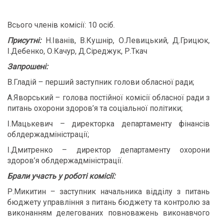
Всього членів комісії: 10 осіб.
Присутні:
Н.Іванів, В.Кушнір, О.Левицький, Д.Грицюк,
І.Дебенко, О.Качур, Д.Сіреджук, Р.Ткач
Запрошені:
В.Гладій – перший заступник голови обласної ради;
А.Яворський – голова постійної комісії обласної ради з
питань охорони здоров’я та соціальної політики;
І.Мацькевич – директорка департаменту фінансів
облдержадміністрації;
І.Дмитренко – директор департаменту охорони
здоров’я облдержадміністрації.
Брали участь у роботі комісії:
Р.Микитин – заступник начальника відділу з питань
бюджету управління з питань бюджету та контролю за
виконанням делегованих повноважень виконавчого