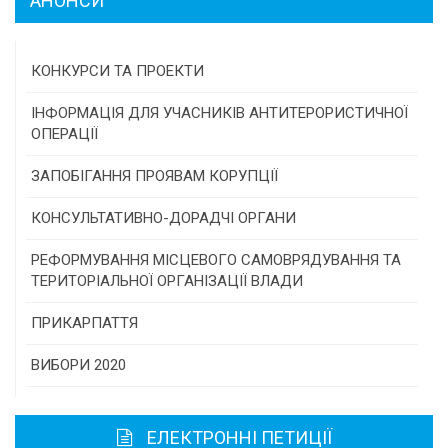
АНОНСИ
КОНКУРСИ ТА ПРОЕКТИ
Конкурс проектів та програм місцевого
ІНФОРМАЦІЯ ДЛЯ УЧАСНИКІВ АНТИТЕРОРИСТИЧНОЇ
самоврядування
ОПЕРАЦІЇ
Конкурс інститутів громадянського суспільства
ЗАПОБІГАННЯ ПРОЯВАМ КОРУПЦІЇ
Програми/конкурси МТД
КОНСУЛЬТАТИВНО-ДОРАДЧІ ОРГАНИ
Консультативна рада
РЕФОРМУВАННЯ МІСЦЕВОГО САМОВРЯДУВАННЯ ТА
ТЕРИТОРІАЛЬНОЇ ОРГАНІЗАЦІЇ ВЛАДИ
Громадська рада
ПРИКАРПАТТЯ
Історична довідка
ВИБОРИ 2020
Карта області
ЕЛЕКТРОННІ ПЕТИЦІЇ