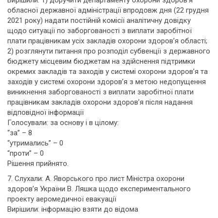
Вирішили: 1) доручити департаменту охорони здоров’я
обласної державної адміністрації впродовж дня (22 грудня
2021 року) надати постійній комісії аналітичну довідку
щодо ситуації по заборгованості з виплати заробітної
плати працівникам усіх закладів охорони здоров’я області;
2) розглянути питання про розподіл субвенції з державного
бюджету місцевим бюджетам на здійснення підтримки
окремих закладів та заходів у системі охорони здоров’я та
заходів у системі охорони здоров’я з метою недопущення
виникнення заборгованості з виплати заробітної плати
працівникам закладів охорони здоров’я після надання
відповідної інформації
Голосували: за основу і в цілому:
“за” – 8
“утримались” – 0
“проти” – 0
Рішення прийнято.
7. Слухали: А. Яворського про лист Міністра охорони
здоров’я України В. Ляшка щодо експериментального
проекту аеромедичної евакуації
Вирішили: інформацію взяти до відома