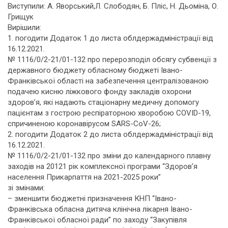
Виступили: А. Яворський,Л. Слободян, Б. Пліс, Н. Дьоміна, О.
Грищук
Вирішили:
1. погодити Додаток 1 до листа облдержадміністрації від
16.12.2021.
№ 1116/0/2-21/01-132 про перерозподіл обсягу субвенції з
державного бюджету обласному бюджеті Івано-
Франківської області на забезпечення централізованою
подачею кисню ліжкового фонду закладів охорони
здоров’я, які надають стаціонарну медичну допомогу
пацієнтам з гострою респіраторною хворобою COVID-19,
спричиненою коронавірусом SARS-CoV-26;
2. погодити Додаток 2 до листа облдержадміністрації від
16.12.2021.
№ 1116/0/2-21/01-132 про зміни до календарного плавну
заходів на 20121 рік комплексної програми “Здоров’я
населення Прикарпаття на 2021-2025 роки”
зі змінами:
– зменшити бюджетні призначення КНП “Івано-
Франківська обласна дитяча клінічна лікарня Івано-
Франківської обласної ради” по заходу “Закупівля