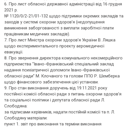
6. Про лист обласної державної адміністрації від 16 грудня
2021 р.
№ 1120/0/2-21/01-132 щодо підтримки окремих закладів та
заходів у системі охорони здоров’я (недопущення
виникнення заборгованості з виплати заробітної плати
працівникам медичних закладів).
7. Про лист Міністра охорони здоров’я України В. Ляшка
щодо експериментального проекту аеромедичної
евакуації.
8. Про звернення директора комунального некомерційного
підприємства “Івано-Франківський спеціальний заклад
надання психіатричної допомоги Івано-Франківської
обласної ради” М. Клочаного та голови ППО Р. Шемберка
щодо фінансового забезпечення цієї установи.
9. Про стан виконання доручень від 19.11.2021 року
постійної комісії обласної ради з питань охорони здоров’я
та соціальної політики і депутата обласної ради Л.
Слободяна:
за підписами керівників, надати постійній комісії та п. Л.
Слободяну матеріали:
пункт 1. звіт про виконання та терміни виконання