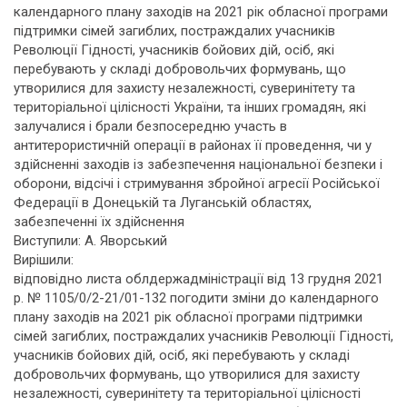
календарного плану заходів на 2021 рік обласної програми
підтримки сімей загиблих, постраждалих учасників
Революції Гідності, учасників бойових дій, осіб, які
перебувають у складі добровольчих формувань, що
утворилися для захисту незалежності, суверинітету та
територіальної цілісності України, та інших громадян, які
залучалися і брали безпосередню участь в
антитерористичній операції в районах її проведення, чи у
здійсненні заходів із забезпечення національної безпеки і
оборони, відсічі і стримування збройної агресії Російської
Федерації в Донецькій та Луганській областях,
забезпеченні їх здійснення
Виступили: А. Яворський
Вирішили:
відповідно листа облдержадміністрації від 13 грудня 2021
р. № 1105/0/2-21/01-132 погодити зміни до календарного
плану заходів на 2021 рік обласної програми підтримки
сімей загиблих, постраждалих учасників Революції Гідності,
учасників бойових дій, осіб, які перебувають у складі
добровольчих формувань, що утворилися для захисту
незалежності, суверинітету та територіальної цілісності