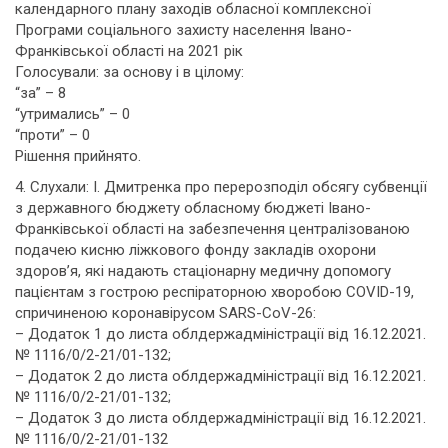
календарного плану заходів обласної комплексної
Програми соціального захисту населення Івано-
Франківської області на 2021 рік
Голосували: за основу і в цілому:
“за” – 8
“утримались” – 0
“проти” – 0
Рішення прийнято.
4. Слухали: І. Дмитренка про перерозподіл обсягу субвенції
з державного бюджету обласному бюджеті Івано-
Франківської області на забезпечення централізованою
подачею кисню ліжкового фонду закладів охорони
здоров’я, які надають стаціонарну медичну допомогу
пацієнтам з гострою респіраторною хворобою COVID-19,
спричиненою коронавірусом SARS-CoV-26:
– Додаток 1 до листа облдержадміністрації від 16.12.2021.
№ 1116/0/2-21/01-132;
– Додаток 2 до листа облдержадміністрації від 16.12.2021.
№ 1116/0/2-21/01-132;
– Додаток 3 до листа облдержадміністрації від 16.12.2021.
№ 1116/0/2-21/01-132