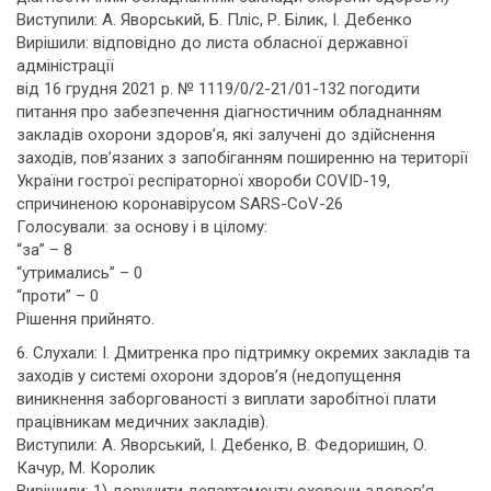
Виступили: А. Яворський, Б. Пліс, Р. Білик, І. Дебенко
Вирішили: відповідно до листа обласної державної
адміністрації
від 16 грудня 2021 р. № 1119/0/2-21/01-132 погодити
питання про забезпечення діагностичним обладнанням
закладів охорони здоров’я, які залучені до здійснення
заходів, пов’язаних з запобіганням поширенню на території
України гострої респіраторної хвороби COVID-19,
спричиненою коронавірусом SARS-CoV-26
Голосували: за основу і в цілому:
“за” – 8
“утримались” – 0
“проти” – 0
Рішення прийнято.
6. Слухали: І. Дмитренка про підтримку окремих закладів та
заходів у системі охорони здоров’я (недопущення
виникнення заборгованості з виплати заробітної плати
працівникам медичних закладів).
Виступили: А. Яворський, І. Дебенко, В. Федоришин, О.
Качур, М. Королик