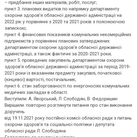
– придбання інших матеріалів, робіт, послуг;
пункт 3. планових видатків по напрямку департаменту
охорони здоров’я обласної державної адміністрації на
2022 рік у порівнянні з 2020 та 2021 років з пояснюючою
запискою;
пункт 4. фінансових показників комунальних некомерційних
підприємств у порівнянні планових затверджених
департаментом охорони здоров’я обласної державної
адміністрації, а також фактичні за 2020-2021 роки;
пункт 5. проведених закупівель департаментом охорони
здоров’я обласної державної адміністрації за період 2019-
2021 роки із вказанням предмету закупівлі, початкової
(кінцевої) вартості, постачальник;
пункт 6. стан заборгованості по енергоносіях комунальних
медичних закладах в області.
Виступили: А. Яворський, Л. Слободян, В. Федоришин
Вирішили: повторно розглянути питання про стан виконання
доручень
від 19.11.2021 року постійної комісії обласної ради з питань
охорони здоров’я та соціальної політики і депутата
обласної ради Л. Слободяна