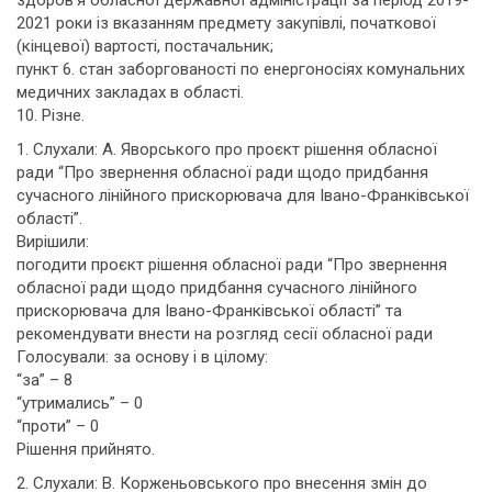
здоров’я обласної державної адміністрації за період 2019-
2021 роки із вказанням предмету закупівлі, початкової
(кінцевої) вартості, постачальник;
пункт 6. стан заборгованості по енергоносіях комунальних
медичних закладах в області.
10. Різне.
1. Слухали: А. Яворського про проєкт рішення обласної
ради “Про звернення обласної ради щодо придбання
сучасного лінійного прискорювача для Івано-Франківської
області”.
Вирішили:
погодити проєкт рішення обласної ради “Про звернення
обласної ради щодо придбання сучасного лінійного
прискорювача для Івано-Франківської області” та
рекомендувати внести на розгляд сесії обласної ради
Голосували: за основу і в цілому:
“за” – 8
“утримались” – 0
“проти” – 0
Рішення прийнято.
2. Слухали: В. Корженьовського про внесення змін до