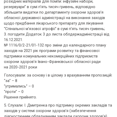
розхідних матеріалів для помпи: інфузійні набори,
резервуари” в сумі п’ять тисяч гривень, відповідно
збільшити видатки по департаменту охорони здоров’я
обласної державної адміністрації на виконання заходів
щодо придбання лікарського препарату для лікування
“Спінальної м’язової атрофії” в сумі п’ять тисяч гривень;
3. погодити Додаток 3 до листа облдержадміністрації від
16.12.2021.
№ 1116/0/2-21/01-132 про зміни до календарного плану
заходів на 2021 рік програми розвитку та фінансової
підтримки комунальних некомерційних підприємств
охорони здоров’я Івано-Франківської обласної ради
на 2020-2021 роки
Голосували: за основу і в цілому з врахуванням пропозицій:
“за” – 8
“утримались” – 0
“проти” – 0
Рішення прийнято.
5. Слухали: І. Дмитренка про підтримку окремих закладів та
заходів у системі охорони здоров’я (забезпечення
діагностичним обладнанням заклади охорони здоров’я)