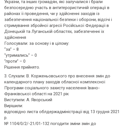
України, та інших громадян, які залучалися і брали
безпосередню участь в антитерористичній операції в
районах її проведення, чи у здійсненні заходів із
забезпечення національної безпеки і оборони, відсічі і
стримування збройної агресії Російської Федерації в
Донецькій та Луганській областях, забезпеченні їх
здійснення
Голосували: за основу і в цілому:
“за” – 8
“утримались” – 0
“проти” – 0
Рішення прийнято.
3. Слухали: В. Корженьовського про внесення змін до
календарного плану заходів обласної комплексної
Програми соціального захисту населення Івано-
Франківської області на 2021 рік
Виступили: А. Яворський
Вирішили:
відповідно листа облдержадміністрації від 13 грудня 2021
р.
№ 1104/0/2/-21/01-132 погодити зміни змін до