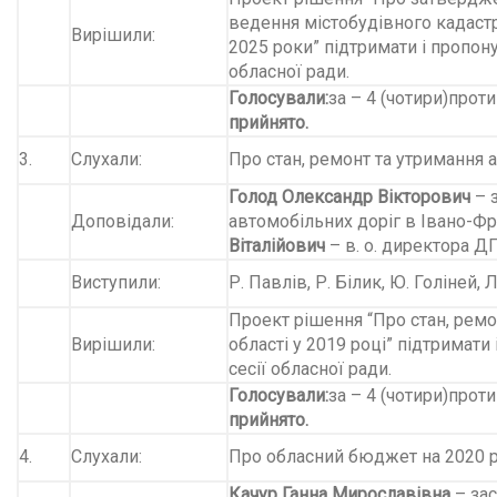
ведення містобудівного кадастр
Вирішили:
2025 роки” підтримати і пропону
обласної ради.
Голосували
:
за – 4 (чотири)
проти
прийнято.
3.
Слухали:
Про стан, ремонт та утримання а
Голод Олександр Вікторович
– 
Доповідали:
автомобільних доріг в Івано-Фр
Віталійович
– в. о. директора
Виступили:
Р. Павлів, Р. Білик, Ю. Голіней, 
Проект рішення “Про стан, ремо
Вирішили:
області у 2019 році” підтримати
сесії обласної ради.
Голосували
:
за – 4 (чотири)
проти
прийнято.
4.
Слухали:
Про обласний бюджет на 2020 р
Качур Ганна Мирославівна
– зас