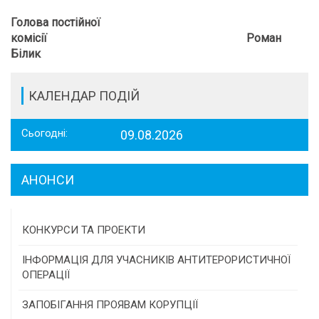
Голова постійної
комісії Роман
Білик
КАЛЕНДАР ПОДІЙ
Сьогодні:
09.08.2026
АНОНСИ
КОНКУРСИ ТА ПРОЕКТИ
Конкурс проектів та програм місцевого
ІНФОРМАЦІЯ ДЛЯ УЧАСНИКІВ АНТИТЕРОРИСТИЧНОЇ
самоврядування
ОПЕРАЦІЇ
Конкурс інститутів громадянського суспільства
ЗАПОБІГАННЯ ПРОЯВАМ КОРУПЦІЇ