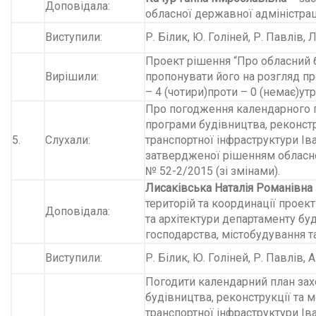
Доповідала:
обласної державної адміністрац
Виступили:
Р. Білик, Ю. Голіней, Р. Павлів,
Проект рішення “Про обласний б
Вирішили:
пропонувати його на розгляд пре
– 4 (чотири)
проти – 0 (немає)
утр
Про погодження календарного пл
програми будівництва, реконстр
5.
Слухали:
транспортної інфраструктури Ів
затвердженої рішенням обласної
№ 52-2/2015 (зі змінами).
Лисаківська Наталія Романівна
територій та координації проек
Доповідала:
та архітектури департаменту б
господарства, містобудування т
Виступили:
Р. Білик, Ю. Голіней, Р. Павлів, 
Погодити календарний план захо
будівництва, реконструкції та м
транспортної інфраструктури Ів