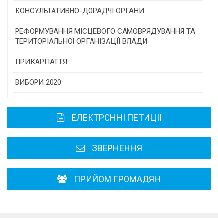
Програми/конкурси МТД
КОНСУЛЬТАТИВНО-ДОРАДЧІ ОРГАНИ
Консультативна рада
РЕФОРМУВАННЯ МІСЦЕВОГО САМОВРЯДУВАННЯ ТА
ТЕРИТОРІАЛЬНОЇ ОРГАНІЗАЦІЇ ВЛАДИ
Громадська рада
ПРИКАРПАТТЯ
Історична довідка
ВИБОРИ 2020
Карта області
ЕЛЕКТРОННІ ПЕТИЦІЇ
Районні, міські ради
ЗВЕРНЕННЯ
ПРИЙОМ ГРОМАДЯН