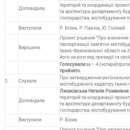
територій та координації проек
Доповідала:
та архітектури департаменту б
господарства, містобудування т
Виступили:
Р. Білик, Р. Павлів, Ю. Голіней
Проект рішення “Про внесення 
паспортизації пам’яток містобу
Вирішили:
Івано-Франківської області на 
його на розгляд президії та сесі
Голосували
:
за – 4 (чотири)
проти
прийнято.
Про затвердження регіональної
2.
Слухали:
містобудівного кадастру Івано-
Лисаківська Наталія Романівна
територій та координації проек
Доповідала:
та архітектури департаменту б
господарства, містобудування т
Виступили:
Р. Білик
Проект рішення “Про затвердже