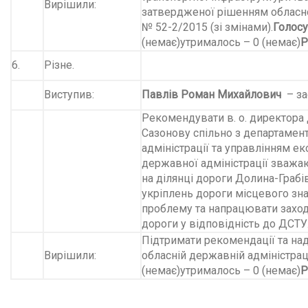
Вирішили:
затвердженої рішенням обласної
№ 52-2/2015 (зі змінами).
Голос
(немає)
утрималось – 0 (немає)
Р
6.
Різне.
Виступив:
Павлів Роман Михайлович
– за
Рекомендувати в. о. директор
Сазонову спільно з департамен
адміністрації та управлінням ек
державної адміністрації зважа
на ділянці дороги Долина-Грабі
укріплень дороги місцевого зна
проблему та напрацювати заход
дороги у відповідність до ДСТУ
Підтримати рекомендації та на
Вирішили:
обласній державній адміністраці
(немає)
утрималось – 0 (немає)
Р