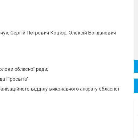
чук, Сергій Петрович Коцюр, Олексій Богданович
олови обласної ради;
да Просвіта”;
анізаційного відділу виконавчого апарату обласної