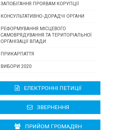
ЗАПОБІГАННЯ ПРОЯВАМ КОРУПЦІЇ
Конкурс інститутів громадянського
суспільства
КОНСУЛЬТАТИВНО-ДОРАДЧІ ОРГАНИ
РЕФОРМУВАННЯ МІСЦЕВОГО
Консультативна рада
Програми/конкурси МТД
САМОВРЯДУВАННЯ ТА ТЕРИТОРІАЛЬНОЇ
ОРГАНІЗАЦІЇ ВЛАДИ
Громадська рада
ПРИКАРПАТТЯ
ВИБОРИ 2020
Історична довідка
Карта області
ЕЛЕКТРОННІ ПЕТИЦІЇ
Районні, міські ради
ЗВЕРНЕННЯ
ПРИЙОМ ГРОМАДЯН