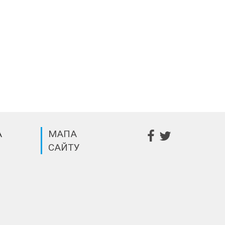
А
МАПА
САЙТУ
m