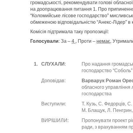
громадськості, рекомендувати голові обласної
на доопрацювання питання 1. Про припиненн
“Коломийське лісове господарство” мисливськ
обмеженою відповідальністю “Анекс-Лідер” в 
Комісія підтримала таку пропозиції:
Голосували
: За –
4
, Проти –
немає
, Утримал
1
.
СЛУХАЛИ
:
Про надання громадськ
господарство “Соболь” 
Доповідав:
Варварук Роман Оре
обласного управління 
господарства
Виступили:
Т. Кузь, С. Федорців, С
М. Блащук, Л. Пенгрин,
ВИРІШИЛИ:
Пропонувати проект рі
ради, з врахуванням пр