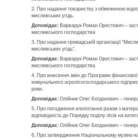
2. Про надання товариству з обмеженою відпо
мисливських угідь.
Доповідає:
Варварук Роман
Орестович – заст
мисливського господарства
3. Про надання громадській організації “Мисл
мисливських угідь”.
Доповідає:
Варварук Роман
Орестович – заст
мисливського господарства
4. Про внесення змін до Програми фінансової
комунального агролісогосподарського підприє
роки.
Доповідає:
Олійник Олег Богданович – генер
5. Про погодження клопотання разом з матері
відповідність до Порядку поділу лісів на катег
Доповідає:
Олійник Олег Богданович – генер
6. Про затвердження Національному музею на