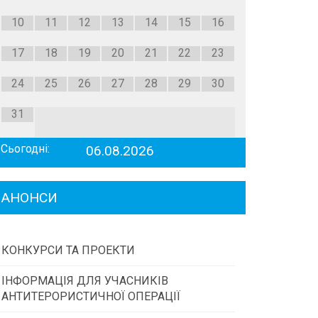
10
11
12
13
14
15
16
17
18
19
20
21
22
23
24
25
26
27
28
29
30
31
Сьогодні:
06.08.2026
АНОНСИ
КОНКУРСИ ТА ПРОЕКТИ
ІНФОРМАЦІЯ ДЛЯ УЧАСНИКІВ
Конкурс проектів та програм місцевого
АНТИТЕРОРИСТИЧНОЇ ОПЕРАЦІЇ
самоврядування