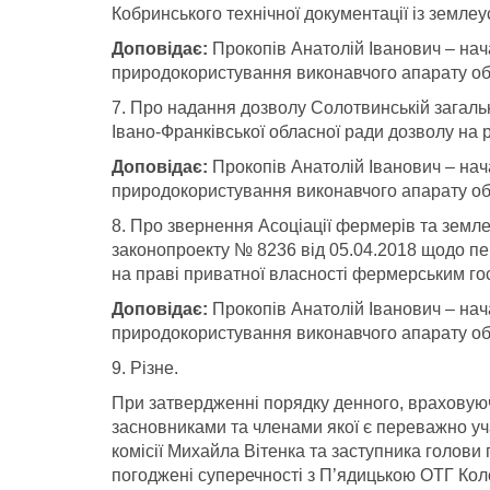
Кобринського технічної документації із землеу
Доповідає:
Прокопів Анатолій Іванович – на
природокористування виконавчого апарату об
7. Про надання дозволу Солотвинській загально
Івано-Франківської обласної ради дозволу на 
Доповідає:
Прокопів Анатолій Іванович – на
природокористування виконавчого апарату об
8. Про звернення Асоціації фермерів та земле
законопроекту № 8236 від 05.04.2018 щодо пе
на праві приватної власності фермерським г
Доповідає:
Прокопів Анатолій Іванович – на
природокористування виконавчого апарату об
9. Різне.
При затвердженні порядку денного, враховуюч
засновниками та членами якої є переважно уч
комісії Михайла Вітенка та заступника голови 
погоджені суперечності з П’ядицькою ОТГ Ко