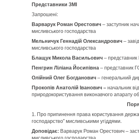
Представники ЗМІ
Запрошені:
Варварук Роман Орестович
– заступник нач
мисливського господарства
Мельничук Геннадій
Олександрович
– заві
мисливського господарства
Блащук Микола Васильович
– представник
Пенгрин Ліліана Йосипівна
– представник Г
Олійний Олег Богданович
– генеральний ди
Прокопів Анатолій Іванович –
начальник від
природокористування виконавчого апарату об
Поря
1. Про припинення права користування держа
господарство” мисливськими угіддями.
Доповідає:
Варварук Роман
Орестович – заст
мисливського господарства