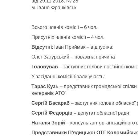
від
29
.11.2018. № 28
м. Івано-Франківськ
Всього членів комісії – 6 чол.
Присутніх членів комісії –
4
чол.
Відсутні
: Іван Приймак – відпустка;
Олег Загурський – поважна причина
Головував
– заступник голови постійної коміс
У засіданні комісії брали участь:
Тарас Кузь
– представник громадської спілки 
ветеранів АТО”
Сергій Басараб
– заступник голови обласної
Сергій Федорців –
депутат обласної ради
Наталія Зорій
– консультант організаційного 
Представники П
’
ядицької ОТГ Коломийськ