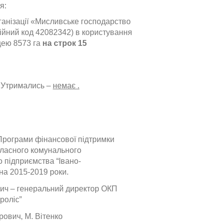
я:
ганізації «Мисливське господарство
ійний код 42082342) в користування
щею 8573
га
на строк 15
, Утримались –
немає .
Програми фінансової підтримки
бласного комунального
 підприємства “Івано-
на 2015-2019 роки.
ич – генеральний директор ОКП
роліс”
рович, М. Вітенко