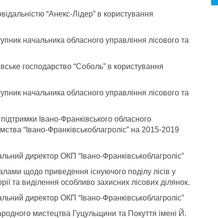
відальністю “Анекс-Лідер” в користування
упник начальника обласного управління лісового та
ивське господарство “Соболь” в користування
упник начальника обласного управління лісового та
 підтримки Івано-Франківського обласного
мства “Івано-Франківськоблагроліс” на 2015-2019
альний директор ОКП “Івано-Франківськоблагроліс”
алами щодо приведення існуючого поділу лісів у
орії та виділення особливо захисних лісових ділянок.
альний директор ОКП “Івано-Франківськоблагроліс”
родного мистецтва Гуцульщини та Покуття імені Й.