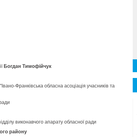
ії
Богдан Тимофійчук
“Івано-Франківська обласна асоціація учасників та
 ради
відділу виконавчого апарату обласної ради
ого району