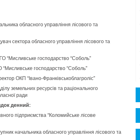
альника обласного управління лісового та
дувач сектора обласного управління лісового та
 ГО “Мисливське господарство “Соболь”
О “Мисливське господарство “Соболь”
ректор ОКП “Івано-Франківськоблагроліс”
ділу земельних ресурсів та раціонального
ласної ради
док денний:
вного підприємства “Коломийське лісове
упник начальника обласного управління лісового та