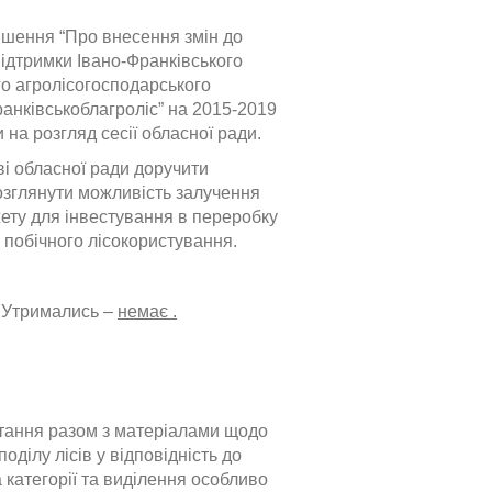
рішення “Про внесення змін до
ідтримки Івано-Франківського
о агролісогосподарського
ранківськоблагроліс” на 2015-2019
 на розгляд сесії обласної ради.
ві обласної ради доручити
озглянути можливість залучення
ету для інвестування в переробку
і побічного лісокористування.
, Утримались –
немає .
тання разом з матеріалами щодо
оділу лісів у відповідність до
а категорії та виділення особливо