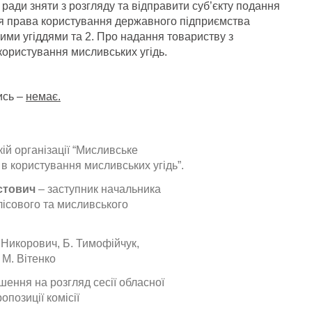
 ради зняти з розгляду та відправити суб’єкту подання
я права користування державного підприємства
ими угіддями та 2. Про надання товариству з
користування мисливських угідь.
ись –
немає.
ій організації “Мисливське
в користування мисливських угідь”.
стович
– заступник начальника
лісового та мисливського
. Никорович, Б. Тимофійчук,
 М. Вітенко
шення на розгляд сесії обласної
опозиції комісії