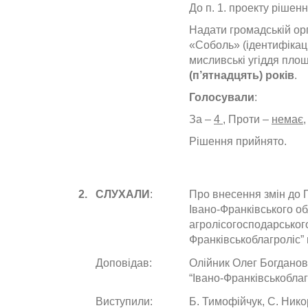
До п. 1. проекту рішенн
Надати
громадській ор
«Соболь» (ідентифікац
мисливські угіддя пло
(п’ятнадцять) років
.
Голосували
:
За –
4
, Проти –
немає
Рішення прийнято.
2.
СЛУХАЛИ
:
Про внесення змін до 
Івано-Франківського о
агролісогосподарського
Франківськоблагроліс” 
Доповідав:
Олійник Олег Богданов
“Івано-Франківськоблаг
Виступили:
Б. Тимофійчук, С. Нико