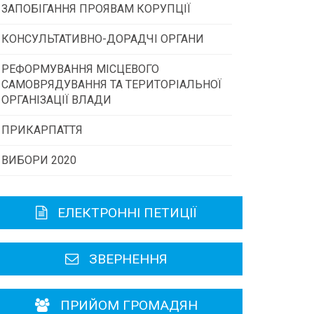
ЗАПОБІГАННЯ ПРОЯВАМ КОРУПЦІЇ
Конкурс інститутів громадянського
суспільства
КОНСУЛЬТАТИВНО-ДОРАДЧІ ОРГАНИ
РЕФОРМУВАННЯ МІСЦЕВОГО
Консультативна рада
Програми/конкурси МТД
САМОВРЯДУВАННЯ ТА ТЕРИТОРІАЛЬНОЇ
ОРГАНІЗАЦІЇ ВЛАДИ
Громадська рада
ПРИКАРПАТТЯ
ВИБОРИ 2020
Історична довідка
Карта області
ЕЛЕКТРОННІ ПЕТИЦІЇ
Районні, міські ради
ЗВЕРНЕННЯ
ПРИЙОМ ГРОМАДЯН