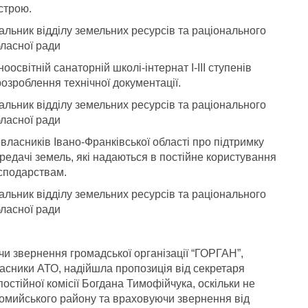
строю.
чальник
відділу земельних ресурсів та раціонального
ласної ради
освітній санаторній школі-інтернат І-ІІІ ступенів
розроблення технічної документації.
чальник
відділу земельних ресурсів та раціонального
ласної ради
власників Івано-Франківської області про підтримку
редачі земель, які надаються в постійне користування
осподарствам.
чальник
відділу земельних ресурсів та раціонального
ласної ради
и звернення громадської організації “ГОРГАН”,
асники АТО, надійшла пропозиція від секретаря
постійної комісії Богдана Тимофійчука, оскільки не
ломийського району та враховуючи звернення від