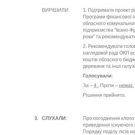
ВИРІШИЛИ:
1. Підтримати проект 
Програми фінансової п
обласного комунальног
підприємства “Івано-Ф
роки” та рекомендувати
2. Рекомендувати голо
наглядовій раді ОКП р
коштів обласного бюдж
деревини та інші галуз
Голосували
:
За –
4
, Проти –
немає
Рішення прийнято.
3.
СЛУХАЛИ
:
Про погодження клопо
приведення існуючого п
Порядку поділу лісів н