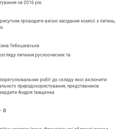
ування на 2016 рік.
сутнім проводити виїзні засідання комісії з питань,
х.
ксана Тебешевська
озгляду питання руслоочисних та
слорегулювальних робіт до складу якої включити:
іонального природокористування, представників
вердити Андрія Іващенка.
– 0