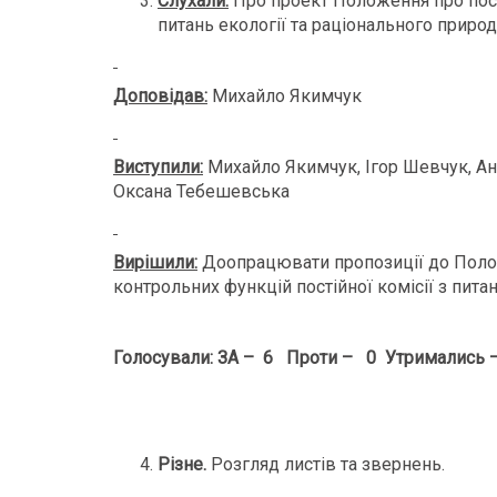
Слухали:
Про проект Положення про пост
питань екології та раціонального приро
Доповідав:
Михайло Якимчук
Виступили:
Михайло Якимчук, Ігор Шевчук, Ан
Оксана Тебешевська
Вирішили
:
Доопрацювати пропозиції до Положе
контрольних функцій постійної комісії з пита
Голосували: ЗА – 6 Проти – 0 Утримались 
Різне.
Розгляд листів та звернень.