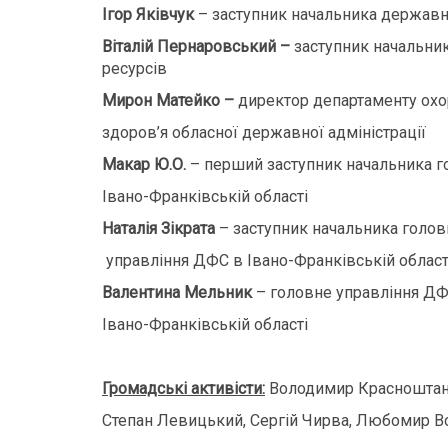
Ігор Яківчук
– заступник начальника державної
Віталій Пернаровський –
заступник начальни
ресурсів
Мирон Матейко –
директор департаменту ох
здоров’я обласної державної адміністрації
Макар Ю.О.
– перший заступник начальника го
Івано-Франківській області
Наталія Зікрата
– заступник начальника голов
управління ДФС в Івано-Франківській област
Валентина Мельник
– головне управління ДФ
Івано-Франківській області
Громадські активісти:
Володимир Красноштан
Степан Левицький, Сергій Чирва, Любомир В