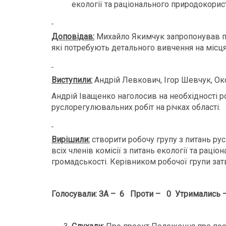
екології та раціонального природокорист
Доповідав:
Михайло Якимчук запропонував при
які потребують детального вивчення на місця
Виступили:
Андрій Левкович, Ігор Шевчук, О
Андрій Іващенко наголосив на необхідності р
руслорегулювальних робіт на річках області.
Вирішили:
створити робочу групу з питань ру
всіх членів комісії з питань екології та рац
громадськості. Керівником робочої групи зат
Голосували: ЗА – 6 Проти – 0 Утримались 