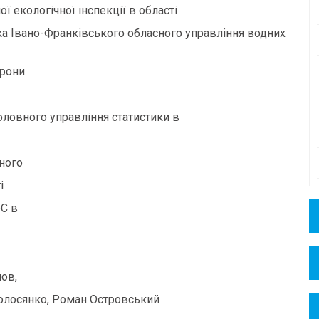
 екологічної інспекції в області
ка Івано-Франківського обласного управління водних
орони
ловного управління статистики в
ного
і
С в
ов,
олосянко, Роман Островський