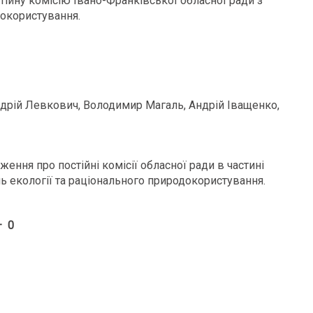
ійну комісію Івано-Франківської обласної ради з
докористування.
дрій Левкович, Володимир Магаль, Андрій Іващенко,
ння про постійні комісії обласної ради в частині
нь екології та раціонального природокористування.
– 0