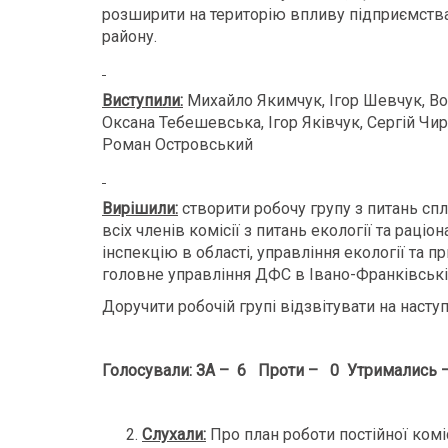
розширити на територію впливу підприємства
району.
Виступили:
Михайло Якимчук, Ігор Шевчук, Во
Оксана Тебешевська, Ігор Яківчук, Сергій Ч
Роман Островський
Вирішили:
створити робочу групу з питань спл
всіх членів комісії з питань екології та рац
інспекцію в області, управління екології та п
головне управління ДФС в Івано-Франківській
Доручити робочій групі відзвітувати на насту
Голосували: ЗА – 6 Проти – 0 Утримались 
Слухали
:
Про план роботи постійної комі