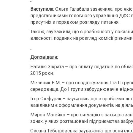
Виступила:
Ольга Галабала зазначила, про якіс
представниками головного управління ДФС в 
присутніх з порядком розгляду питання.
Також, зауважила, що є розбіжності у показн
власності, поданих на розгляд комісії різним
Доповідали:
Наталія Зікрата – про сплату податків по обл
2015 роки.
Мельник В.М. – про оподаткування І та ІІ г
середовища. До І групи забруднювачів відно
Ігор Стефурак – зауважив, що є проблема лега
важливим є оформлення документів на діяльн
Мирон Матейко
–
про ситуацію з захворюван
зонах, у яких розташовані підприємства забруд
Оксана Тебешевська зауважила, що зони екол