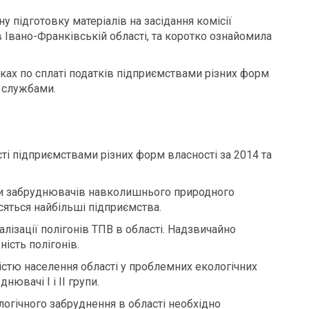
ну підготовку матеріалів на засідання комісії
Івано-Франківській області, та коротко ознайомила
иках по сплаті податків підприємствами різних форм
и службами.
асті підприємствами різних форм власності за 2014 та
рупи забруднювачів навколишнього природного
сяться найбільші підприємства.
лізації полігонів ТПВ в області. Надзвичайно
ість полігонів.
істю населення області у проблемних екологічних
нювачі І і ІІ групи.
огічного забруднення в області необхідно