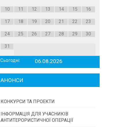
10
11
12
13
14
15
16
17
18
19
20
21
22
23
24
25
26
27
28
29
30
31
Сьогодні:
06.08.2026
АНОНСИ
КОНКУРСИ ТА ПРОЕКТИ
ІНФОРМАЦІЯ ДЛЯ УЧАСНИКІВ
Конкурс проектів та програм місцевого
АНТИТЕРОРИСТИЧНОЇ ОПЕРАЦІЇ
самоврядування