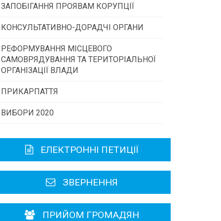
ЗАПОБІГАННЯ ПРОЯВАМ КОРУПЦІЇ
Конкурс інститутів громадянського
суспільства
КОНСУЛЬТАТИВНО-ДОРАДЧІ ОРГАНИ
РЕФОРМУВАННЯ МІСЦЕВОГО
Консультативна рада
Програми/конкурси МТД
САМОВРЯДУВАННЯ ТА ТЕРИТОРІАЛЬНОЇ
ОРГАНІЗАЦІЇ ВЛАДИ
Громадська рада
ПРИКАРПАТТЯ
ВИБОРИ 2020
Історична довідка
Карта області
ЕЛЕКТРОННІ ПЕТИЦІЇ
Районні, міські ради
ЗВЕРНЕННЯ
ПРИЙОМ ГРОМАДЯН