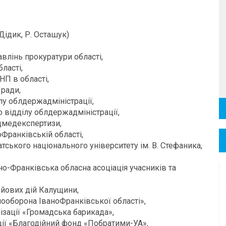
 Дідик, Р. Осташук)
влінь прокуратури області,
ласті,
НП в області,
 ради,
лу облдержадміністрації,
 відділу облдержадміністрації,
удмедекспертизи,
Франківській області,
ського національного університету ім. В. Стефаника,
ано-Франківська обласна асоціація учасників та
бойових дій Калущини,
ооборона ІваноФранківської області»,
ізації «Громадська барикада»,
ації «Благодійний фонд «Побратими-УА»,