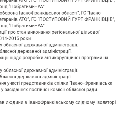
 ветеранів АТО”, ГО “ПОСТУПОВИЙ ГУРТ ФРАНКІВЦІВ”,
фонд “Побратими–УА”.
орона ІваноФранківської області”, ГС “Івано-
 ветеранів АТО”, ГО “ПОСТУПОВИЙ ГУРТ ФРАНКІВЦІВ”,
фонд “Побратими–УА”.
ції про стан виконання регіональної цільової
2014-2015 роки.
 обласної державної адміністрації.
ласної державної адміністрації.
рації щодо розробки антикорупційної програми на
 обласної державної адміністрації.
ласної державної адміністрації.
ня участі представників спілки “Івано-Франківська
у засіданнях постійної комісії обласної ради.
ав людини в ІваноФранківському слідчому ізоляторі.