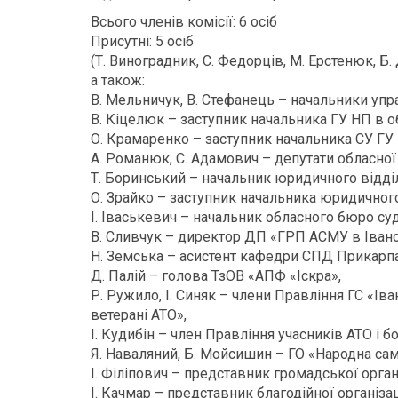
Всього членів комісії: 6 осіб
Присутні: 5 осіб
(Т. Виноградник, С. Федорців, М. Ерстенюк, Б.
а також:
В. Мельничук, В. Стефанець – начальники упра
В. Кіцелюк – заступник начальника ГУ НП в об
О. Крамаренко – заступник начальника СУ ГУ 
А. Романюк, С. Адамович – депутати обласної
Т. Боринський – начальник юридичного відді
О. Зрайко – заступник начальника юридичного
І. Іваськевич – начальник обласного бюро с
В. Сливчук – директор ДП «ГРП АСМУ в Івано
Н. Земська – асистент кафедри СПД Прикарпат
Д. Палій – голова ТзОВ «АПФ «Іскра»,
Р. Ружило, І. Синяк – члени Правління ГС «Ів
ветерані АТО»,
І. Кудибін – член Правління учасників АТО і 
Я. Наваляний, Б. Мойсишин – ГО «Народна сам
І. Філіпович – представник громадської орган
І. Качмар – представник благодійної організ