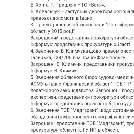
В. Хопта, Т. Пришляк – ГО «Воля»,
В. Ковальчук – заступник директора регіонал
правової допомоги в Івано
3. Проект рішення обласної ради “Про інформ
області у 2015 році”.
Запрошений: представник прокуратури област
Інформує: представник прокуратури області.
4. Звернення В. Климчука щодо правомірності
Галицька, 134/206 в м. Івано-Франківську.
Запрошені: В. Климчик, представники прокурат
Інформує: В. Климчук.
5. Звернення обласного бюро судово-медично
АСМУ в Івано-Франківській області” ТОВ “ГР
податкового законодавства. Запрошені: пре
експертизи, представники прокуратури області
Інформує: представник обласного бюро судо
6. Звернення ТОВ “Медгарант” щодо дотриман
обладнання (цифрової рентгенографічної сис
Запрошені: представник ТОВ “Медгарант”, пре
прокуратури області та ГУ НП в області.