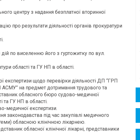
ьного центру з надання безплатної вторинної
ацію про результати діяльності органів прокуратури
і.
 дій по виселенню його з гуртожитку по вул.
ури області та ГУ НП в області.
ї експертизи щодо перевірки діяльності ДП “ГРП
П АСМУ” на предмет дотримання трудового та
дставник обласного бюро судово-медичної
 та ГУ НП в області.
во-медичної експертизи.
ня законодавства під час закупівлі медичного
теми) обласною клінічною лікарнею.
дставник обласної клінічної лікарні, представники