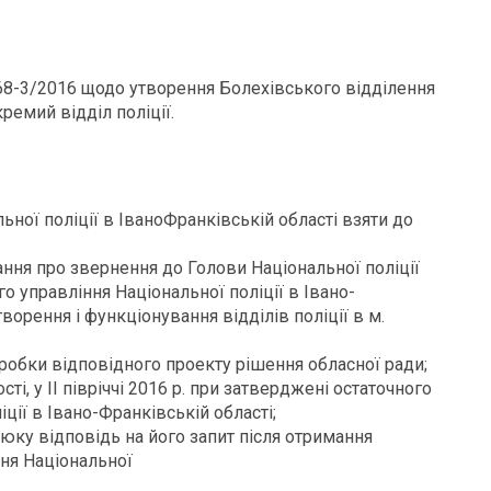
№ 68-3/2016 щодо утворення Болехівського відділення
ремий відділ поліції.
ної поліції в ІваноФранківській області взяти до
тання про звернення до Голови Національної поліції
 управління Національної поліції в Івано-
ворення і функціонування відділів поліції в м.
зробки відповідного проекту рішення обласної ради;
ті, у ІІ півріччі 2016 р. при затверджені остаточного
ції в Івано-Франківській області;
нюку відповідь на його запит після отримання
ння Національної