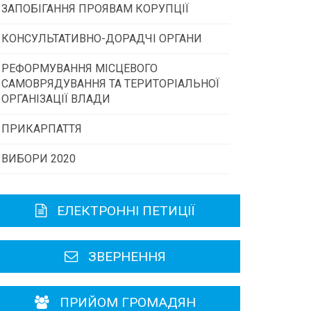
ЗАПОБІГАННЯ ПРОЯВАМ КОРУПЦІЇ
Конкурс інститутів громадянського
суспільства
КОНСУЛЬТАТИВНО-ДОРАДЧІ ОРГАНИ
РЕФОРМУВАННЯ МІСЦЕВОГО
Консультативна рада
Програми/конкурси МТД
САМОВРЯДУВАННЯ ТА ТЕРИТОРІАЛЬНОЇ
ОРГАНІЗАЦІЇ ВЛАДИ
Громадська рада
ПРИКАРПАТТЯ
ВИБОРИ 2020
Історична довідка
Карта області
ЕЛЕКТРОННІ ПЕТИЦІЇ
Районні, міські ради
ЗВЕРНЕННЯ
ПРИЙОМ ГРОМАДЯН