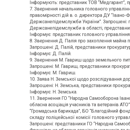
Інформують: представник ТОВ “Медгарант”, пр
7. Звернення начальника головного управлі
правомірності дій в. о. директора ДУ “Івано
Держсанепідемслужби України”. Запрошені: 
Держсанепідемслужби в області, представники
Інформує: представник головного управлінн
8. Звернення Д. Палія про захоплення майна 
Запрошені: Д. Палій, представники прокуратур
Інформує: Д. Палій.
9. Звернення М. Гавриш щодо земельного пит
Запрошені: М. Гавриш, представники прокурату
Інформує: М. Гавриш.
10. Заява Н. Земської щодо розслідування до
Запрошені: Н. Земська, представники прокурат
Інформує: Н. Земська.
11. Звернення ГО “Народна Самооборона Івано
обласна асоціація учасників та ветеранів А
“Громадська барикада”, БО “Благодійний фонд
складу поліцейської комісії головного управлі
Запрошені: представники ГО “Народна Самообо