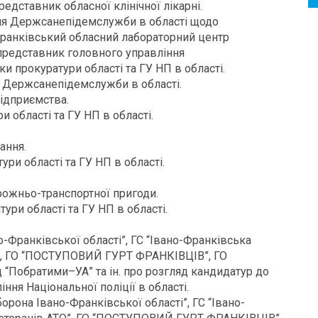
едставник обласної клінічної лікарні.
ння Держсанепідемслужби в області щодо
-Франківський обласний лабораторний центр
представник головного управління
 прокуратури області та ГУ НП в області.
я Держсанепідемслужби в області.
підприємства.
и області та ГУ НП в області.
ання.
ри області та ГУ НП в області.
рожньо-транспортної пригоди.
ури області та ГУ НП в області.
-Франківської області”, ГС “Івано-Франківська
ТО”, ГО “ПОСТУПОВИЙ ГУРТ ФРАНКІВЦІВ”, ГО
 “Побратими–УА” та ін. про розгляд кандидатур до
ння Національної поліції в області.
рона Івано-Франківської області”, ГС “Івано-