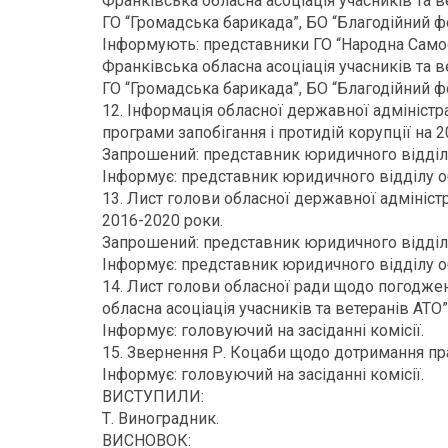
Франківська обласна асоціація учасників та
ГО “Громадська барикада”, БО “Благодійний 
Інформують: представники ГО “Народна Самооб
Франківська обласна асоціація учасників та
ГО “Громадська барикада”, БО “Благодійний 
12. Інформація обласної державної адміністра
програми запобігання і протидій корупції на 
Запрошений: представник юридичного відділу
Інформує: представник юридичного відділу об
13. Лист голови обласної державної адмініст
2016-2020 роки.
Запрошений: представник юридичного відділу
Інформує: представник юридичного відділу об
14. Лист голови обласної ради щодо погоджен
обласна асоціація учасників та ветеранів АТО” 
Інформує: головуючий на засіданні комісії.
15. Звернення Р. Коцаби щодо дотримання пр
Інформує: головуючий на засіданні комісії.
ВИСТУПИЛИ:
Т. Виноградник.
ВИСНОВОК: