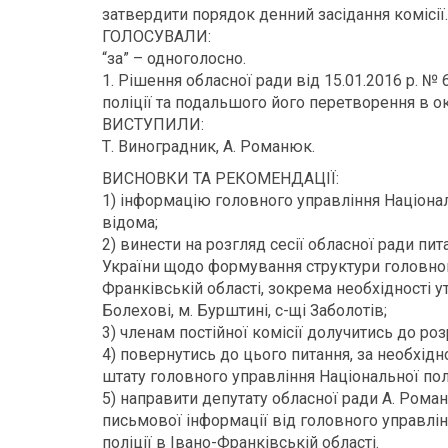
затвердити порядок денний засідання комісії.
ГОЛОСУВАЛИ:
“за” – одноголосно.
1. Рішення обласної ради від 15.01.2016 р. 
поліції та подальшого його перетворення в ок
ВИСТУПИЛИ:
Т. Виноградник, А. Романюк.
ВИСНОВКИ ТА РЕКОМЕНДАЦІЇ:
1) інформацію головного управління Національ
відома;
2) винести на розгляд сесії обласної ради пи
України щодо формування структури головного
Франківській області, зокрема необхідності ут
Болехові, м. Бурштині, с-щі Заболотів;
3) членам постійної комісії долучитись до ро
4) повернутись до цього питання, за необхіднос
штату головного управління Національної полі
5) направити депутату обласної ради А. Рома
письмової інформації від головного управлі
поліції в Івано-Франківській області.