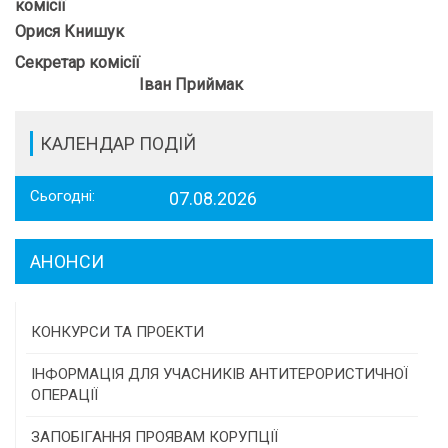
комісії
Орися Книшук
Секретар комісії
Іван Приймак
КАЛЕНДАР ПОДІЙ
Сьогодні:
07.08.2026
АНОНСИ
КОНКУРСИ ТА ПРОЕКТИ
Конкурс проектів та програм місцевого
ІНФОРМАЦІЯ ДЛЯ УЧАСНИКІВ АНТИТЕРОРИСТИЧНОЇ
самоврядування
ОПЕРАЦІЇ
Конкурс інститутів громадянського суспільства
ЗАПОБІГАННЯ ПРОЯВАМ КОРУПЦІЇ