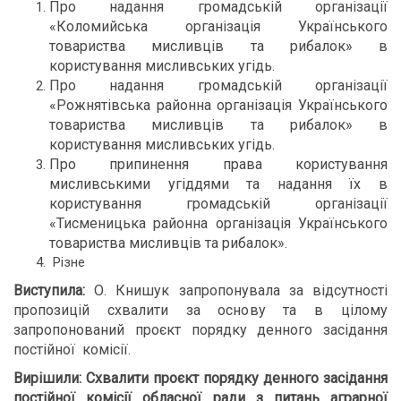
Про надання громадській організації
«Коломийська організація Українського
товариства мисливців та рибалок» в
користування мисливських угідь.
Про надання громадській організації
«Рожнятівська районна організація Українського
товариства мисливців та рибалок» в
користування мисливських угідь.
Про припинення права користування
мисливськими угіддями та надання їх в
користування громадській організації
«Тисменицька районна організація Українського
товариства мисливців та рибалок».
Різне
Виступила:
О. Книшук запропонувала за відсутності
пропозицій схвалити за основу та в цілому
запропонований проєкт порядку денного засідання
постійної комісії.
Вирішили:
Схвалити проєкт порядку денного засідання
постійної комісії обласної ради з питань аграрної