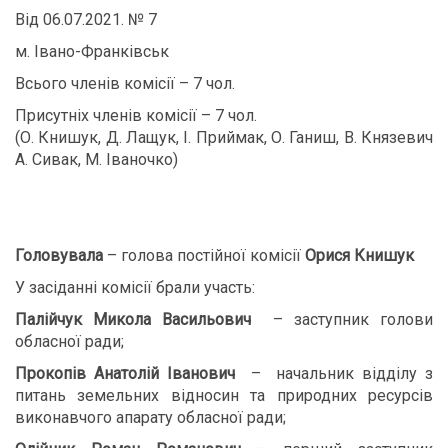
Від 06.07.2021. № 7
м. Івано-Франківськ
Всього членів комісії – 7 чол.
Присутніх членів комісії – 7 чол.
(О. Книшук, Д. Лащук, І. Приймак, О. Ганиш, В. Князевич
А. Сивак, М. Іваночко)
Головувала
– голова постійної комісії
Орися Книшук
У засіданні комісії брали участь:
Палійчук Микола Васильович
– заступник голови
обласної ради;
Прокопів
Анатолій Іванович
– начальник відділу з
питань земельних відносин та природних ресурсів
виконавчого апарату обласної ради;