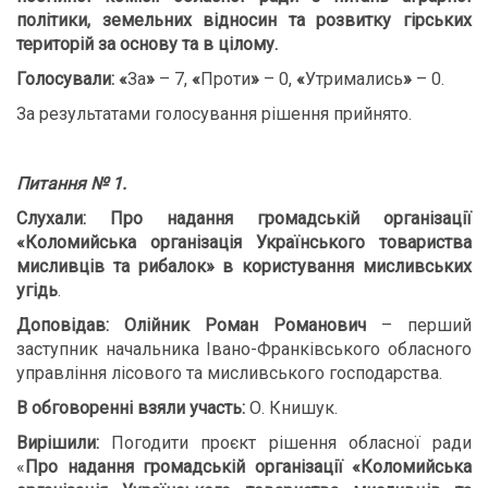
політики, земельних відносин та розвитку гірських
територій за основу та в цілому.
Голосували:
«
За
»
– 7,
«
Проти
»
– 0,
«
Утримались
»
– 0.
За результатами голосування рішення прийнято.
Питання № 1.
Слухали:
Про надання громадській організації
«Коломийська організація Українського товариства
мисливців та рибалок» в користування мисливських
угідь
.
Доповідав
:
Олійник Роман Романович
– перший
заступник начальника Івано-Франківського обласного
управління лісового та мисливського господарства.
В обговоренні взяли участь:
О. Книшук.
В
ирішили:
Погодити проєкт рішення обласної ради
«
Про надання громадській організації «Коломийська