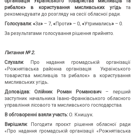
організація Українського товариства мисливців та
рибалок» в користування мисливських угідь
та
рекомендувати до розгляду на сесії обласної ради.
Голосували:
«
За
»
– 7,
«
Проти
»
– 0,
«
Утримались
»
– 0.
За результатами голосування рішення прийнято.
Питання № 2.
Слухали:
Про надання громадській організації
«Рожнятівська районна організація Українського
товариства мисливців та рибалок» в користування
мисливських угідь
.
Доповідав
:
Олійник Роман Романович
– перший
заступник начальника Івано-Франківського обласного
управління лісового та мисливського господарства.
В обговоренні взяли участь:
О. Книшук.
Вирішили:
Погодити проєкт рішення обласної ради
«Про надання громадській організації «Рожнятівська