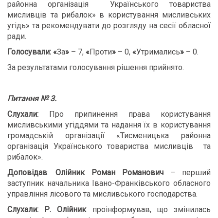
районна організація Українського товариства
мисливців та рибалок» в користування мисливських
угідь» та рекомендувати до розгляду на сесії обласної
ради.
Голосували:
«
За
»
– 7,
«
Проти
»
– 0,
«
Утримались
»
– 0.
За результатами голосування рішення прийнято.
Питання № 3.
Слухали:
Про припинення права користування
мисливськими угіддями та надання їх в користування
громадській організації «Тисменицька районна
організація Українського товариства мисливців та
рибалок».
Доповідав
:
Олійник Роман Романович
– перший
заступник начальника Івано-Франківського обласного
управління лісового та мисливського господарства.
Слухали: Р. Олійник
проінформував, що змінилась