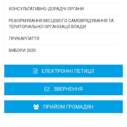
Програми/конкурси МТД
КОНСУЛЬТАТИВНО-ДОРАДЧІ ОРГАНИ
Консультативна рада
РЕФОРМУВАННЯ МІСЦЕВОГО САМОВРЯДУВАННЯ ТА
ТЕРИТОРІАЛЬНОЇ ОРГАНІЗАЦІЇ ВЛАДИ
Громадська рада
ПРИКАРПАТТЯ
Історична довідка
ВИБОРИ 2020
Карта області
ЕЛЕКТРОННІ ПЕТИЦІЇ
Районні, міські ради
ЗВЕРНЕННЯ
ПРИЙОМ ГРОМАДЯН