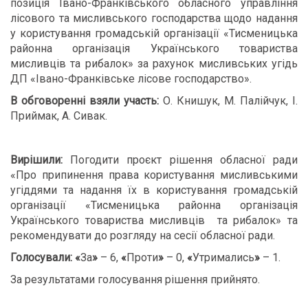
позиція Івано-Франківського обласного управління
лісового та мисливського господарства щодо надання
у користування громадській організації «Тисменицька
районна організація Українського товариства
мисливців та рибалок» за рахунок мисливських угідь
ДП «Івано-Франківське лісове господарство».
В обговоренні взяли участь:
О. Книшук, М. Палійчук, І.
Приймак, А. Сивак.
Вирішили:
Погодити проєкт рішення обласної ради
«Про припинення права користування мисливськими
угіддями та надання їх в користування громадській
організації «Тисменицька районна організація
Українського товариства мисливців та рибалок» та
рекомендувати до розгляду на сесії обласної ради.
Голосували:
«
За
»
– 6,
«
Проти
»
– 0,
«
Утримались
»
– 1.
За результатами голосування рішення прийнято.