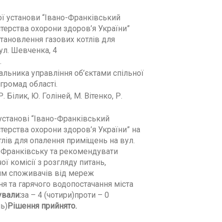
 установи “Івано-Франківський
терства охорони здоров’я України”
тановлення газових котлів для
ул. Шевченка, 4
.
альника управління об’єктами спільної
громад області.
. Білик, Ю. Голіней, М. Вітенко, Р.
установі “Івано-Франківський
терства охорони здоров’я України” на
лів для опалення приміщень на вул.
о-Франківську та рекомендувати
ї комісії з розгляду питань,
ям споживачів від мереж
я та гарячого водопостачання міста
ували
:
за – 4 (чотири)проти – 0
ь)
Рішення прийнято.