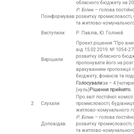
обласного бюджету на 201
Р. Білик
– голова постійно
Поінформував:
розвитку промисловості, 
та житлово-комунального
Виступили:
Р. Павлів, Ю. Голіней.
Проект рішення “Про вне
від 15.02.2019. № 1054-2
розвитку обласного бюдже
Вирішили:
пропонувати його на розгл
врахуванням пропозиції п
бюджету, фінансів та пода
Голосували
:
за – 4 (чотир
(нуль)
Рішення прийнято.
Про звіт постійної комісі
2.
Слухали:
промисловості, будівницт
житлово-комунального го
Р. Білик
– голова постійно
Доповідав:
розвитку промисловості, 
та житлово-комунального