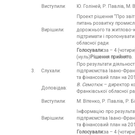
Виступили:
Ю. Голіней, Р. Павлів, М. В
Проект рішення “Про звіт 
питань розвитку промисло
Вирішили:
дорожнього та житлово-
підтримати і пропонувати 
обласної ради.
Голосували
:
за – 4 (чотир
(нуль)
Рішення прийнято.
Про результати діяльност
3.
Слухали:
підприємства Івано-Франк
та фінансовий план на 201
В. Семотюк
– директор к
Доповідав:
Франківської обласної ра
Виступили:
М. Вітенко, Р. Павлів, Р. Б
Інформацію про результат
Вирішили:
підприємства Івано-Франк
та фінансовий план на 201
Голосували
:
за – 4 (чотир