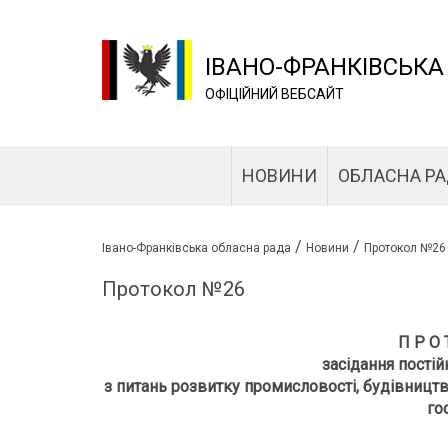
ІВАНО-ФРАНКІВСЬКА
ОФІЦІЙНИЙ ВЕБСАЙТ
НОВИНИ
ОБЛАСНА Р
/
/
Івано-Франківська обласна рада
Новини
Протокол №26
Протокол №26
П Р О 
засідання постій
з питань розвитку промисловості, будівницт
го