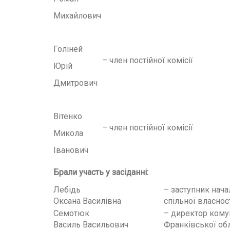
Михайлович
Голіней
– член постійної комісії
Юрій
Дмитрович
Вітенко
– член постійної комісії
Микола
Іванович
Брали участь у засіданні:
Лебідь
– заступник нача
Оксана Василівна
спільної власнос
Семотюк
– директор кому
Василь Васильович
Франківської обл