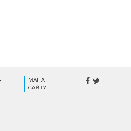
А
МАПА
САЙТУ
m