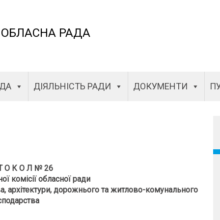
 ОБЛАСНА РАДА
АДА
ДІЯЛЬНІСТЬ РАДИ
ДОКУМЕНТИ
ПУ
Т О К О Л №
26
ної комісії обласної ради
ва, архітектури, дорожнього та житлово-комунального
сподарства