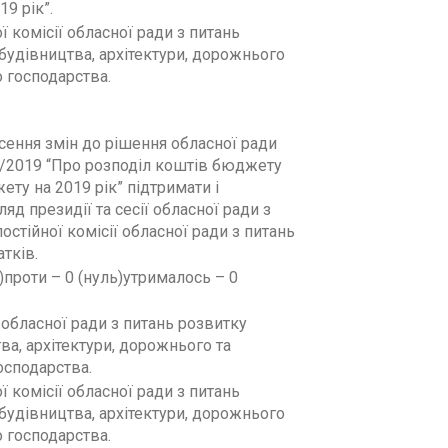
9 рік”.
ї комісії обласної ради з питань
будівництва, архітектури, дорожнього
 господарства.
сення змін до рішення обласної ради
7/2019 “Про розподіл коштів бюджету
ту на 2019 рік” підтримати і
яд президії та сесії обласної ради з
остійної комісії обласної ради з питань
тків.
и)проти – 0 (нуль)утрималось – 0
ї обласної ради з питань розвитку
ва, архітектури, дорожнього та
сподарства.
ї комісії обласної ради з питань
будівництва, архітектури, дорожнього
 господарства.