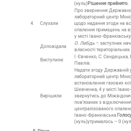
(нуль)
Рішення прийнято.
Про звернення Державної
лабораторний центр Мініс
4.
Слухали:
щодо надання згоди на вс
опалення приміщень на в
у місті Івано-Франківську
О. Лебідь
– заступник нач
Доповідала:
власності територіальних 
І. Євченко, С. Сендецька, Р
Виступили:
Павлів.
Надати згоду Державній 
лабораторний центр Мініс
встановлення газових кот
Шевченка, 4 у місті Іван
Вирішили:
звернутись до Міжвідомчо
пов’язаних з відключенн
централізованого опаленн
Івано-Франківська.
Голос
(нуль)утрималось – 0 (нул