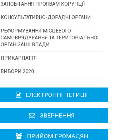
ЗАПОБІГАННЯ ПРОЯВАМ КОРУПЦІЇ
Конкурс інститутів громадянського
суспільства
КОНСУЛЬТАТИВНО-ДОРАДЧІ ОРГАНИ
РЕФОРМУВАННЯ МІСЦЕВОГО
Консультативна рада
Програми/конкурси МТД
САМОВРЯДУВАННЯ ТА ТЕРИТОРІАЛЬНОЇ
ОРГАНІЗАЦІЇ ВЛАДИ
Громадська рада
ПРИКАРПАТТЯ
ВИБОРИ 2020
Історична довідка
Карта області
ЕЛЕКТРОННІ ПЕТИЦІЇ
Районні, міські ради
ЗВЕРНЕННЯ
ПРИЙОМ ГРОМАДЯН