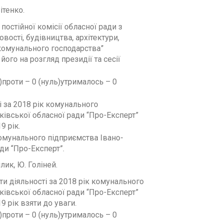
ітенко.
постійної комісії обласної ради з
вості, будівництва, архітектури,
комунального господарства”
його на розгляд президії та сесії
и)проти – 0 (нуль)утрималось – 0
і за 2018 рік комунального
івської обласної ради “Про-Експерт”
9 рік.
омунального підприємства Івано-
ди “Про-Експерт”.
ілик, Ю. Голіней.
и діяльності за 2018 рік комунального
івської обласної ради “Про-Експерт”
9 рік взяти до уваги.
и)проти – 0 (нуль)утрималось – 0