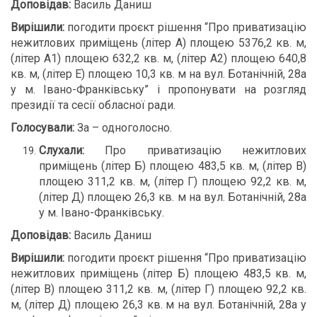
Доповідав:
Василь Даниш
Вирішили:
погодити проєкт рішення “Про приватизацію
нежитлових приміщень (літер А) площею 5376,2 кв. м,
(літер А1) площею 632,2 кв. м, (літер А2) площею 640,8
кв. м, (літер Е) площею 10,3 кв. м на вул. Ботанічній, 28а
у м. Івано-Франківську” і пропонувати на розгляд
президії та сесії обласної ради.
Голосували:
За – одноголосно.
Слухали:
Про приватизацію нежитлових
приміщень (літер Б) площею 483,5 кв. м, (літер В)
площею 311,2 кв. м, (літер Г) площею 92,2 кв. м,
(літер Д) площею 26,3 кв. м на вул. Ботанічній, 28а
у м. Івано-Франківську.
Доповідав:
Василь Даниш
Вирішили:
погодити проєкт рішення “Про приватизацію
нежитлових приміщень (літер Б) площею 483,5 кв. м,
(літер В) площею 311,2 кв. м, (літер Г) площею 92,2 кв.
м, (літер Д) площею 26,3 кв. м на вул. Ботанічній, 28а у