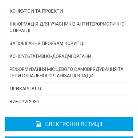
КОНКУРСИ ТА ПРОЕКТИ
Конкурс проектів та програм місцевого
ІНФОРМАЦІЯ ДЛЯ УЧАСНИКІВ АНТИТЕРОРИСТИЧНОЇ
самоврядування
ОПЕРАЦІЇ
Конкурс інститутів громадянського суспільства
ЗАПОБІГАННЯ ПРОЯВАМ КОРУПЦІЇ
Програми/конкурси МТД
КОНСУЛЬТАТИВНО-ДОРАДЧІ ОРГАНИ
Консультативна рада
РЕФОРМУВАННЯ МІСЦЕВОГО САМОВРЯДУВАННЯ ТА
ТЕРИТОРІАЛЬНОЇ ОРГАНІЗАЦІЇ ВЛАДИ
Громадська рада
ПРИКАРПАТТЯ
Історична довідка
ВИБОРИ 2020
Карта області
ЕЛЕКТРОННІ ПЕТИЦІЇ
Районні, міські ради