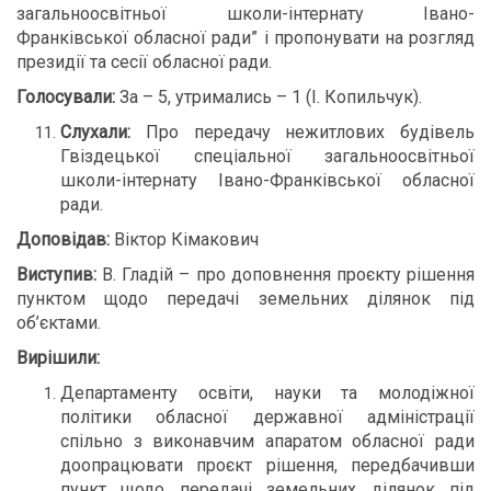
загальноосвітньої школи-інтернату Івано-
Франківської обласної ради” і пропонувати на розгляд
президії та сесії обласної ради.
Голосували:
За – 5, утримались – 1 (І. Копильчук).
Слухали:
Про передачу нежитлових будівель
Гвіздецької спеціальної загальноосвітньої
школи-інтернату Івано-Франківської обласної
ради.
Доповідав:
Віктор Кімакович
Виступив:
В. Гладій – про доповнення проєкту рішення
пунктом щодо передачі земельних ділянок під
об’єктами.
Вирішили:
Департаменту освіти, науки та молодіжної
політики обласної державної адміністрації
спільно з виконавчим апаратом обласної ради
доопрацювати проєкт рішення, передбачивши
пункт щодо передачі земельних ділянок під