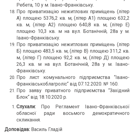
Ребета, 10 у м. Івано-Франківську.
Про приватизацію нежитлових приміщень (літер
А) площею 5376,2 кв. м, (літер А1) площею 632,2
кв. м, (літер А2) площею 640,8 кв. м, (літер Е)
площею 10,3 кв. м на вул. Ботанічній, 28а у м.
Івано-Франківську.
Про приватизацію нежитлових приміщень (літер
Б) площею 483,5 кв. м, (літер В) площею 311,2 кв.
м, (літер Г) площею 92,2 кв. м, (літер Д) площею
26,3 кв. м на вул. Ботанічній, 28а у м. Івано-
Франківську.
Про лист комунального підприємства “Івано-
Франківськоблагроліс“ від 07.12.2020. № 160.
Про заяву приватного підприємства “Західний
Блок“ від 18.10.2020 р.
Слухали:
Про Регламент Івано-Франківської
обласної ради восьмого демократичного
скликання.
Доповідав:
Василь Гладій