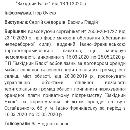
“Західний Блок” від 18.10.2020 р.
Інформував:
Ігор Очкур
Виступили:
Сергій Федорців, Василь Гладій
Вирішили:
враховуючи сертифікат № 2600-20-1722 від
23.10.2020 р. про форс-мажорні обставини (обставини
непереборної сили), виданий Івано-Франківською
торгово-промисловою палатою, що засвідчує
неможливість виконання з 16.03.2020. по 25.05.2020 р.
ПП “Західний Блок” зобов’язань за договором оренди
майна спільної власності територіальних громад сіл,
селищ, міст області, від 28.08.2019 р., пропонувати
управлінню об’єктами спільної власності
територіальних громад області припинити нарахування
орендної плати приватному підприємству “Західний
Блок” за користування об’єктом оренди на вул.
Сагайдачного, 66 у м. Івано-Франківську за період з
16.03.2020. по 25.05.2020 р.
Голосували:
За – одноголосно.