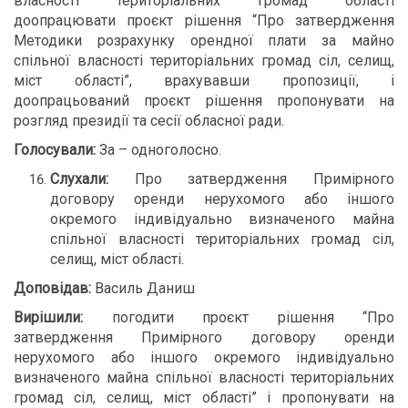
власності територіальних громад області
доопрацювати проєкт рішення “Про затвердження
Методики розрахунку орендної плати за майно
спільної власності територіальних громад сіл, селищ,
міст області”, врахувавши пропозиції, і
доопрацьований проєкт рішення пропонувати на
розгляд президії та сесії обласної ради.
Голосували:
За – одноголосно.
Слухали:
Про затвердження Примірного
договору оренди нерухомого або іншого
окремого індивідуально визначеного майна
спільної власності територіальних громад сіл,
селищ, міст області.
Доповідав:
Василь Даниш
Вирішили:
погодити проєкт рішення “Про
затвердження Примірного договору оренди
нерухомого або іншого окремого індивідуально
визначеного майна спільної власності територіальних
громад сіл, селищ, міст області” і пропонувати на