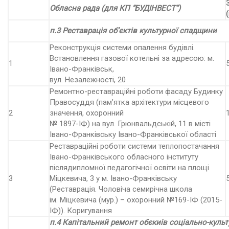
Обласна рада (для КП “БУДІНВЕСТ”)
п.3 Реставрація об’єктів культурної спадщини
Реконструкція системи опалення будівлі.
Встановлення газової котельні за адресою: м.
1
Івано-Франківськ,
вул. Незалежності, 20
Ремонтно-реставраційні роботи фасаду Будинку
Правосуддя (пам’ятка архітектури місцевого
2
значення, охоронний
№ 1897-ІФ) на вул. Грюнвальдській, 11 в місті
Івано-Франківську Івано-Франківської області
Реставраційні роботи системи теплопостачання
Івано-Франківського обласного інституту
післядипломної педагогічної освіти на площі
3
Міцкевича, 3 у м. Івано-Франківську
(Реставрація. Чоловіча семирічна школа
ім. Міцкевича (мур.) – охоронний №169-ІФ (2015-
ІФ)). Коригування
п.4 Капітальний ремонт обєкиів соціально-культ