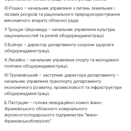
Ю.Рошко – начальник управління з питань земельних і
лісових ресурсів та раціонального природокористування
виконавчого апарату обласної ради;
У.Трощук-Шкромида – начальник управління культури,
національностей та релігій облдержадміністрації;
О.Бойчук – директор департаменту охорони здоров’я
облдержадміністрації;
К.Лисейко – начальник управління спорту та молодіжної
політики облдержадміністрації;
Ю.Труханівський – заступник директора департаменту –
начальник управління транспорту департаменту
економічного розвитку, промисловості та інфраструктури
облдержадміністрації;
Б.Пастущин – голова ліквідаційної комісії Івано-
Франківського обласного комунального
агролісогосподарського підприємства “Івано-
Франківськоблагроліс”.