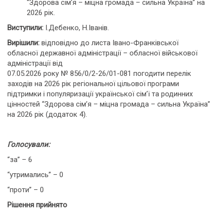
“Здорова сім’я – міцна громада – сильна Україна” на
2026 рік.
Виступили:
І.Дебенко, Н.Іванів.
Вирішили:
відповідно до листа Івано-Франківської
обласної державної адміністрації – обласної військової
адміністрації від
07.05.2026 року № 856/0/2-26/01-081 погодити перелік
заходів на 2026 рік регіональної цільової програми
підтримки і популяризації української сім’ї та родинних
цінностей “Здорова сім’я – міцна громада – сильна Україна”
на 2026 рік (додаток 4).
Голосували:
“за” – 6
“утримались” – 0
“проти” – 0
Рішення прийнято