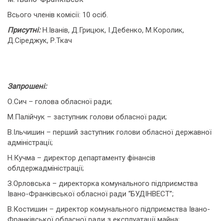
Всього членів комісії: 10 осіб.
Присутні:
Н.Іванів, Д.Грицюк, І.Дебенко, М.Королик,
Д.Сіреджук, Р.Ткач
Запрошені:
О.Сич – голова обласної ради;
М.Палійчук – заступник голови обласної ради;
В.Ільчишин – перший заступник голови обласної державної
адміністрації;
Н.Кучма – директор департаменту фінансів
облдержадміністрації;
З.Орловська – директорка комунального підприємства
Івано-Франківської обласної ради “БУДІНВЕСТ”;
В.Костишин – директор комунального підприємства Івано-
Франківської обласної ради з експлуатації майна;