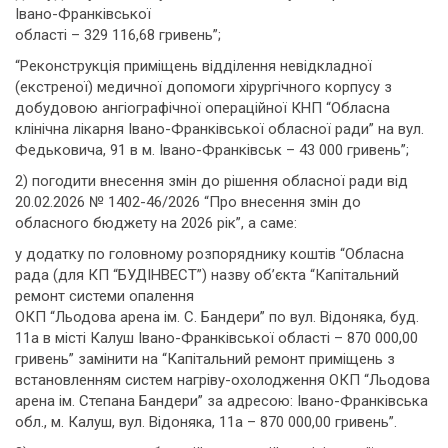
Івано-Франківської
області – 329 116,68 гривень”;
“Реконструкція приміщень відділення невідкладної
(екстреної) медичної допомоги хірургічного корпусу з
добудовою ангіографічної операційної КНП “Обласна
клінічна лікарня Івано-Франківської обласної ради” на вул.
Федьковича, 91 в м. Івано-Франківськ – 43 000 гривень”;
2) погодити внесення змін до рішення обласної ради від
20.02.2026 № 1402-46/2026 “Про внесення змін до
обласного бюджету на 2026 рік”, а саме:
у додатку по головному розпоряднику коштів “Обласна
рада (для КП “БУДІНВЕСТ”) назву об’єкта “Капітальний
ремонт системи опалення
ОКП “Льодова арена ім. С. Бандери” по вул. Відоняка, буд.
11а в місті Калуш Івано-Франківської області – 870 000,00
гривень” замінити на “Капітальний ремонт приміщень з
встановленням систем нагріву-охолодження ОКП “Льодова
арена ім. Степана Бандери” за адресою: Івано-Франківська
обл., м. Калуш, вул. Відоняка, 11а – 870 000,00 гривень”.