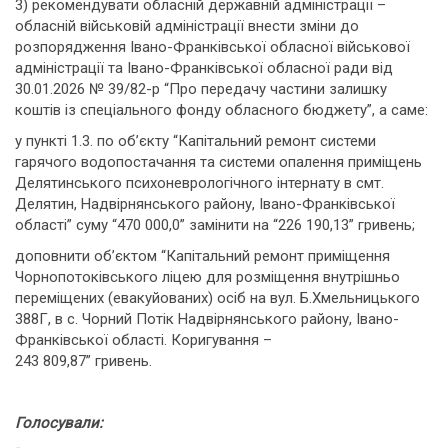
3) рекомендувати обласній державній адміністрації –
обласній військовій адміністрації внести зміни до
розпорядження Івано-Франківської обласної військової
адміністрації та Івано-Франківської обласної ради від
30.01.2026 № 39/82-р “Про передачу частини залишку
коштів із спеціального фонду обласного бюджету”, а саме:
у пункті 1.3. по об’єкту “Капітальний ремонт системи
гарячого водопостачання та системи опалення приміщень
Делятинського психоневрологічного інтернату в смт.
Делятин, Надвірнянського району, Івано-Франківської
області” суму “470 000,0” замінити на “226 190,13” гривень;
доповнити об’єктом “Капітальний ремонт приміщення
Чорнопотоківського ліцею для розміщення внутрішньо
переміщених (евакуйованих) осіб на вул. Б.Хмельницького
388Г, в с. Чорний Потік Надвірнянського району, Івано-
Франківської області. Коригування –
243 809,87” гривень.
Голосували: