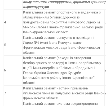
комунального господарства, дорожньо-транспорт
інфраструктури
Капітальний ремонт спортивного майданчика з
облаштуванням бігових доріжок із
4
поліуретановим покриттям Наукового ліцею ім.
Миколи Сабата Івано-Франківської міської ради
Івано-Франківської області
Капітальний ремонт санвузлів в приміщенні
Ліцею №6 імені Івана Ревчука Івано-
5
Франківської міської ради Івано-Франківської
області
Капітальний ремонт (заходи із створення
безбар’єрного простору) в Нижньовербізькому
ліцеї Нижньовербізької сільської ради імені
6
Героя України Олександра Кукурби
Коломийського району Івано-Франківської
області
Капітальний ремонт частини приміщень
7
Ріп’янської гімназії Калуської міської ради Івано-
Франківської області
Капітальний ремонт системи водовідведення