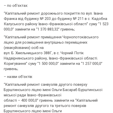
– по об’єктах:
“Капітальний ремонт дорожнього покриття по вул. Івана
Франка від будинку № 203 до будинку № 211 в с. Кадобна
Калуського району Івано-Франківської області” суму “1 523
000,0” замінити на “1 370 883,32” гривень;
“Капітальний ремонт приміщення Чорнопотоківського
ліцею для розміщення внутрішньо переміщених
(евакуйованих) осіб на
вул. Б. Хмельницького 388Г, в с. Чорний Потік
Надвірнянського району, Івано-Франківської області.
Коригування” суму “1 500 000,0” замінити на “1 257 000,0”
гривень;
– назви об’єктів:
“Капітальний ремонт санвузлів другого поверху
Бурштинського ліцею імені Ольги Басараб Бурштинської
міської ради Івано-Франківської
області – 400 000,0” гривень замінити на “Капітальний
ремонт санвузлів другого та третього поверхів
Бурштинського ліцею імені Ольги