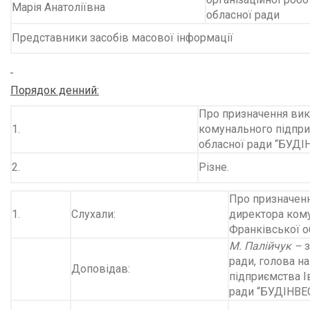
Марія Анатоліївна
обласної ради
Представники засобів масової інформації
Порядок денний:
Про призначення вик
1.
комунального підпри
обласної ради “БУДІ
2.
Різне.
Про призначенн
1.
Слухали:
директора кому
Франківської о
М. Палійчук –
ради, голова н
Доповідав:
підприємства І
ради “БУДІНВЕС