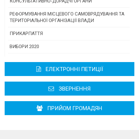
Програми/конкурси МТД
КОНСУЛЬТАТИВНО-ДОРАДЧІ ОРГАНИ
Консультативна рада
РЕФОРМУВАННЯ МІСЦЕВОГО САМОВРЯДУВАННЯ ТА
ТЕРИТОРІАЛЬНОЇ ОРГАНІЗАЦІЇ ВЛАДИ
Громадська рада
ПРИКАРПАТТЯ
Історична довідка
ВИБОРИ 2020
Карта області
ЕЛЕКТРОННІ ПЕТИЦІЇ
Районні, міські ради
ЗВЕРНЕННЯ
ПРИЙОМ ГРОМАДЯН