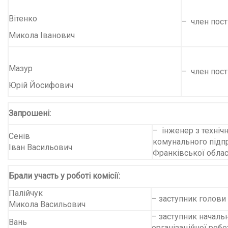
Вітенко
– член пості
Микола Іванович
Мазур
– член пості
Юрій Йосифович
Запрошені:
– інженер з технічн
Сенів
комунального підп
Іван Васильович
Франківської обла
Брали участь у роботі комісії:
Палійчук
– заступник голови
Микола Васильович
– заступник началь
Вань
організаційної роб