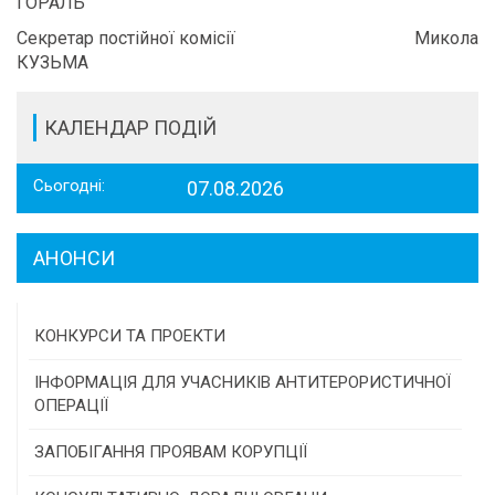
ГОРАЛЬ
Секретар постійної комісії Микола
КУЗЬМА
КАЛЕНДАР ПОДІЙ
Сьогодні:
07.08.2026
АНОНСИ
КОНКУРСИ ТА ПРОЕКТИ
Конкурс проектів та програм місцевого
ІНФОРМАЦІЯ ДЛЯ УЧАСНИКІВ АНТИТЕРОРИСТИЧНОЇ
самоврядування
ОПЕРАЦІЇ
Конкурс інститутів громадянського суспільства
ЗАПОБІГАННЯ ПРОЯВАМ КОРУПЦІЇ