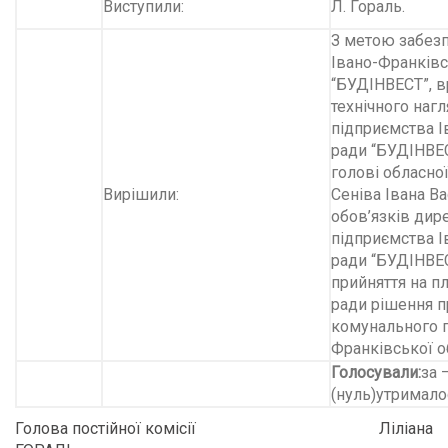
Виступили:
Л. Гораль.
З метою забезп
Івано-Франківс
“БУДІНВЕСТ”, в
технічного нагл
підприємства І
ради “БУДІНВЕС
голові обласної
Вирішили:
Сеніва Івана В
обов’язків дир
підприємства І
ради “БУДІНВЕС
прийняття на п
ради рішення п
комунального п
Франківської о
Голосували
:
за 
(нуль)утрималос
Голова постійної комісії Ліліана