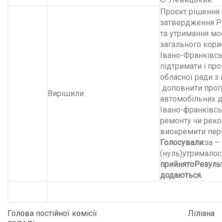
Проєкт рішення 
затвердження Р
та утримання мо
загального кори
Івано-Франківсь
підтримати і про
обласної ради з
доповнити прог
Вирішили:
автомобільних д
Івано-франківськ
ремонту чи рекон
виокремити перш
Голосували:
за –
(нуль)утрималось
прийнято
Резуль
додаються.
Голова постійної комісії Ліліана