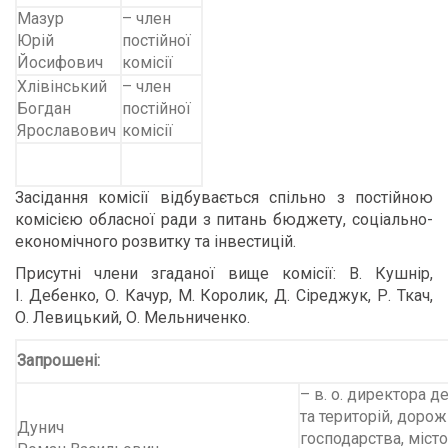
Мазур
– член
Юрій
постійної
Йосифович
комісії
Хлівінський
– член
Богдан
постійної
Ярославович
комісії
Засідання комісії відбувається спільно з постійною
комісією обласної ради з питань бюджету, соціально-
економічного розвитку та інвестицій.
Присутні члени згаданої вище комісії: В. Кушнір,
І. Дебенко, О. Качур, М. Королик, Д. Сіреджук, Р. Ткач,
О. Левицький, О. Мельниченко.
Запрошені:
– в. о. директора 
та територій, доро
Дунич
господарства, міст