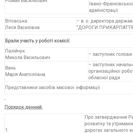
Роман Васильович
Івано-Франківсько
адміністрації
Вітовська
– в. о. директора держа
Леся Василівна
“ДОРОГИ ПРИКАРПАТТЯ
Брали участь у роботі комісії:
Палійчук
– заступник голови
Микола Васильович
– заступник началь
Вань
організаційної роб
Марія Анатоліївна
обласної ради
Представники засобів масової інформації
Порядок денний:
Про затвердження Ре
розвитку та утриманн
1.
дорогах загального 