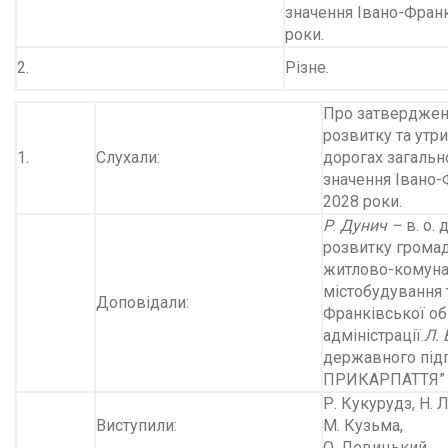
значення Івано-Франк
роки.
2.
Різне.
Про затверджен
розвитку та утр
1.
Слухали:
дорогах загальн
значення Івано-
2028 роки.
Р
.
Дунич –
в. о.
розвитку громад
житлово-комуна
містобудування т
Доповідали:
Франківської об
адміністрації.
Л.
державного під
ПРИКАРПАТТЯ”
Р. Кукурудз, Н. 
Виступили:
М. Кузьма,
О. Левицький.