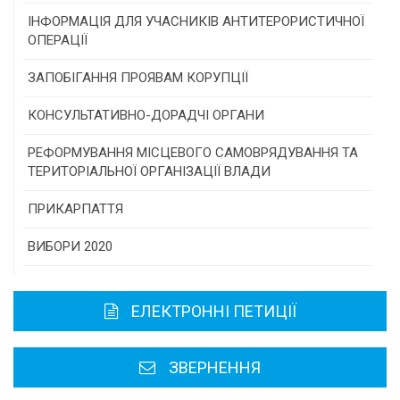
Конкурс проектів та програм місцевого
ІНФОРМАЦІЯ ДЛЯ УЧАСНИКІВ АНТИТЕРОРИСТИЧНОЇ
самоврядування
ОПЕРАЦІЇ
Конкурс інститутів громадянського суспільства
ЗАПОБІГАННЯ ПРОЯВАМ КОРУПЦІЇ
Програми/конкурси МТД
КОНСУЛЬТАТИВНО-ДОРАДЧІ ОРГАНИ
Консультативна рада
РЕФОРМУВАННЯ МІСЦЕВОГО САМОВРЯДУВАННЯ ТА
ТЕРИТОРІАЛЬНОЇ ОРГАНІЗАЦІЇ ВЛАДИ
Громадська рада
ПРИКАРПАТТЯ
Історична довідка
ВИБОРИ 2020
Карта області
ЕЛЕКТРОННІ ПЕТИЦІЇ
Районні, міські ради
ЗВЕРНЕННЯ