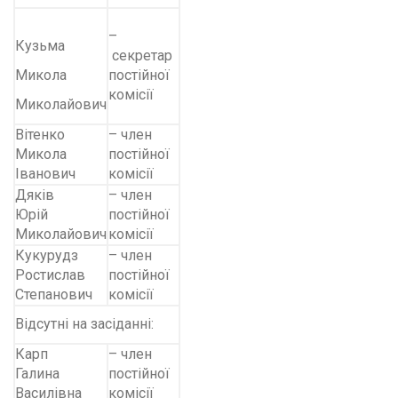
–
Кузьма
секретар
Микола
постійної
комісії
Миколайович
Вітенко
– член
Микола
постійної
Іванович
комісії
Дяків
– член
Юрій
постійної
Миколайович
комісії
Кукурудз
– член
Ростислав
постійної
Степанович
комісії
Відсутні на засіданні:
Карп
– член
Галина
постійної
Василівна
комісії