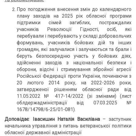
Про погодження внесення змін до календарного
плану заходів на 2025 рік обласної програми
підтримки сімей загиблих, постраждалих
учасників Революції Гідності, осіб, які
перебували і перебувають у складі добровольчих
формувань, учасників бойових дій та інших
громадян, які залучалися і залучаються та брали і
беруть безпосередню участь у бойових діях,
здійсненні заходів з національної безпеки і
оборони, відсічі і стримування збройної агресії
Російської Федерації проти України, починаючи з
20 лютого 2014 року, на 2022-2026 роки,
затвердженої рішенням обласної ради від
11.05.2022 № 417-14/2022 (зі змінами) (лист
облдержадміністрації від 07.03.2025 №
1678/14798/6-25/01-081).
Доповідає
:
Івасишин Наталія Василівна
– заступник
начальника управління з питань ветеранської політики
обласної державної адміністрації