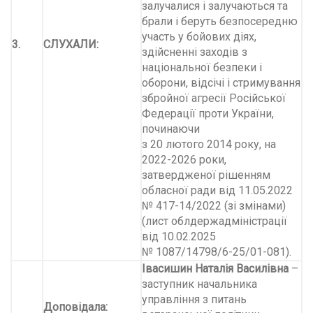
залучалися і залучаються та
брали і беруть безпосередню
участь у бойових діях,
3.
СЛУХАЛИ:
здійсненні заходів з
національної безпеки і
оборони, відсічі і стримування
збройної агресії Російської
Федерації проти України,
починаючи
з 20 лютого 2014 року, на
2022-2026 роки,
затвердженої рішенням
обласної ради від 11.05.2022
№ 417-14/2022 (зі змінами)
(лист облдержадміністрації
від 10.02.2025
№ 1087/14798/6-25/01-081).
Івасишин Наталія Василівна
–
заступник начальника
управління з питань
Доповідала: