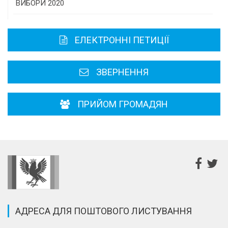
Історична довідка
ВИБОРИ 2020
Карта області
ЕЛЕКТРОННІ ПЕТИЦІЇ
Районні, міські ради
ЗВЕРНЕННЯ
ПРИЙОМ ГРОМАДЯН
АДРЕСА ДЛЯ ПОШТОВОГО ЛИСТУВАННЯ