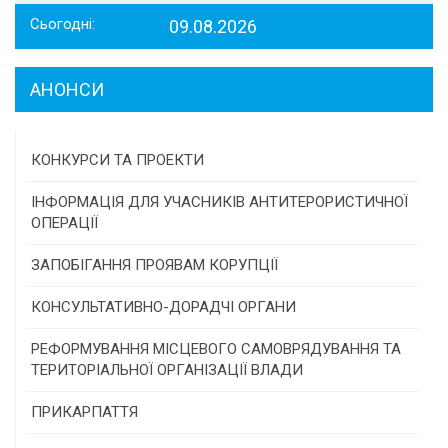
Сьогодні:
09.08.2026
АНОНСИ
КОНКУРСИ ТА ПРОЕКТИ
Конкурс проектів та програм місцевого
ІНФОРМАЦІЯ ДЛЯ УЧАСНИКІВ АНТИТЕРОРИСТИЧНОЇ
самоврядування
ОПЕРАЦІЇ
Конкурс інститутів громадянського суспільства
ЗАПОБІГАННЯ ПРОЯВАМ КОРУПЦІЇ
Програми/конкурси МТД
КОНСУЛЬТАТИВНО-ДОРАДЧІ ОРГАНИ
Консультативна рада
РЕФОРМУВАННЯ МІСЦЕВОГО САМОВРЯДУВАННЯ ТА
ТЕРИТОРІАЛЬНОЇ ОРГАНІЗАЦІЇ ВЛАДИ
Громадська рада
ПРИКАРПАТТЯ