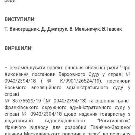
ради
.
ВИСТУПИЛИ:
Т. Виноградник, Д. Дмитрук, В. Мельничук, В. Івасик
ВИРІШИЛИ:
– рекомендувати проект рішення обласної ради “Про
виконання постанови Верховного Суду у справі №
0940/2394/18 (№ К/9901/26524/19), постанови
Восьмого апеляційного адміністративного суду у
справі
№ 857/5629/19 (№ 0940/2394/18) та рішення Івано-
Франківського окружного адміністративного суду у
справі № 0940/2394/18 щодо надання товариству з
додатковою відповідальністю “Рогатинпісок”
гірничого відводу для розробки Північно-Західної
ділянки Москалівського родовища піску” до розгляду