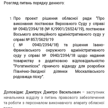
Розгляд питань порядку денного:
Про проект рішення обласної ради
“
Про
виконання постанови Верховного Суду у справі
№ 0940/2394/18 (№ К/9901/26524/19), постанови
Восьмого апеляційного адміністративного суду у
справі № 857/5629/19
(№ 0940/2394/18) та рішення Івано-
Франківського окружного адміністративного
суду у справі № 0940/2394/18 щодо надання
товариству з додатковою відповідальністю
“Рогатинпісок” гірничого відводу для розробки
Північно-Західної ділянки Москалівського
родовища піску
”
.
Доповідає: Дмитрук Дмитро Васильович
– заступник
начальника відділу з питань правового забезпечення
та роботи з персоналом виконавчого апарату обласної