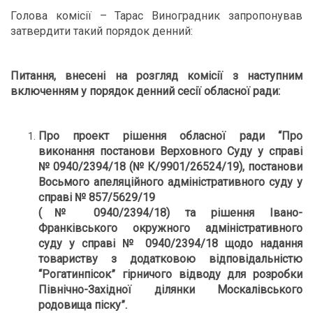
Голова комісії – Тарас Виноградник запропонував
затвердити такий порядок денний:
Питання, внесені на розгляд комісії з наступним
включенням у порядок денний сесії обласної ради:
Про проект рішення обласної ради
“
Про
виконання постанови Верховного Суду у справі
№ 0940/2394/18 (№ К/9901/26524/19), постанови
Восьмого апеляційного адміністративного суду у
справі № 857/5629/19
(№ 0940/2394/18) та рішення Івано-
Франківського окружного адміністративного
суду у справі № 0940/2394/18 щодо надання
товариству з додатковою відповідальністю
“Рогатинпісок” гірничого відводу для розробки
Північно-Західної ділянки Москалівського
родовища піску
”
.