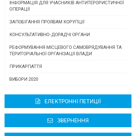
Конкурс проектів та програм місцевого
ІНФОРМАЦІЯ ДЛЯ УЧАСНИКІВ АНТИТЕРОРИСТИЧНОЇ
самоврядування
ОПЕРАЦІЇ
Конкурс інститутів громадянського суспільства
ЗАПОБІГАННЯ ПРОЯВАМ КОРУПЦІЇ
Програми/конкурси МТД
КОНСУЛЬТАТИВНО-ДОРАДЧІ ОРГАНИ
Консультативна рада
РЕФОРМУВАННЯ МІСЦЕВОГО САМОВРЯДУВАННЯ ТА
ТЕРИТОРІАЛЬНОЇ ОРГАНІЗАЦІЇ ВЛАДИ
Громадська рада
ПРИКАРПАТТЯ
Історична довідка
ВИБОРИ 2020
Карта області
ЕЛЕКТРОННІ ПЕТИЦІЇ
Районні, міські ради
ЗВЕРНЕННЯ