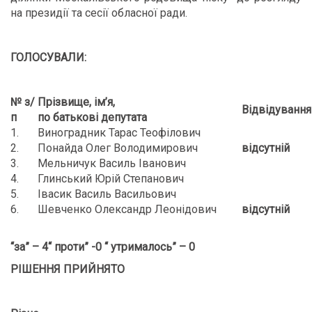
на президії та сесії обласної ради.
ГОЛОСУВАЛИ:
№ з/
Прізвище, ім’я,
Відвідування
п
по батькові депутата
1.
Виноградник Тарас Теофілович
2.
Понайда Олег Володимирович
відсутній
3.
Мельничук Василь Іванович
4.
Глинський Юрій Степанович
5.
Івасик Василь Васильович
6.
Шевченко Олександр Леонідович
відсутній
“за” – 4“ проти” -0 “ утрималось” – 0
РІШЕННЯ ПРИЙНЯТО