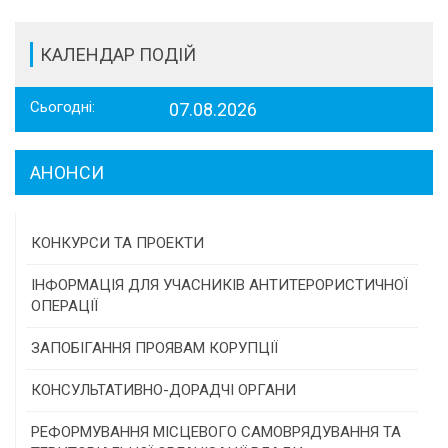
КАЛЕНДАР ПОДІЙ
Сьогодні:
07.08.2026
АНОНСИ
КОНКУРСИ ТА ПРОЕКТИ
Конкурс проектів та програм місцевого
ІНФОРМАЦІЯ ДЛЯ УЧАСНИКІВ АНТИТЕРОРИСТИЧНОЇ
самоврядування
ОПЕРАЦІЇ
Конкурс інститутів громадянського суспільства
ЗАПОБІГАННЯ ПРОЯВАМ КОРУПЦІЇ
Програми/конкурси МТД
КОНСУЛЬТАТИВНО-ДОРАДЧІ ОРГАНИ
Консультативна рада
РЕФОРМУВАННЯ МІСЦЕВОГО САМОВРЯДУВАННЯ ТА