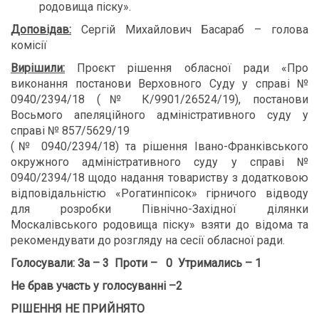
родовища піску».
Доповідав:
Сергій Михайлович Басараб – голова
комісії
Вирішили:
Проєкт рішення обласної ради «Про
виконання постанови Верховного Суду у справі №
0940/2394/18 (№ К/9901/26524/19), постанови
Восьмого апеляційного адміністративного суду у
справі № 857/5629/19
(№ 0940/2394/18) та рішення Івано-Франківського
окружного адміністративного суду у справі №
0940/2394/18 щодо надання товариству з додатковою
відповідальністю «Рогатинпісок» гірничого відводу
для розробки Північно-Західної ділянки
Москалівського родовища піску» взяти до відома та
рекомендувати до розгляду на сесії обласної ради.
Голосували: За – 3 Проти – 0 Утримались – 1
Не брав участь у голосуванні –2
РІШЕННЯ НЕ ПРИЙНЯТО