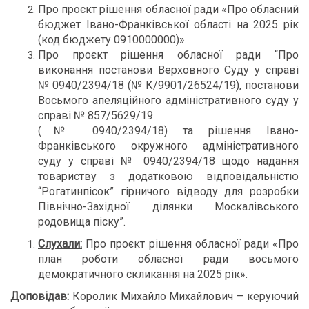
Про проєкт рішення обласної ради «Про обласний
бюджет Івано-Франківської області на 2025 рік
(код бюджету 0910000000)».
Про проєкт рішення обласної ради “Про
виконання постанови Верховного Суду у справі
№ 0940/2394/18 (№ К/9901/26524/19), постанови
Восьмого апеляційного адміністративного суду у
справі № 857/5629/19
(№ 0940/2394/18) та рішення Івано-
Франківського окружного адміністративного
суду у справі № 0940/2394/18 щодо надання
товариству з додатковою відповідальністю
“Рогатинпісок” гірничого відводу для розробки
Північно-Західної ділянки Москалівського
родовища піску”.
Слухали:
Про проєкт рішення обласної ради «Про
план роботи обласної ради восьмого
демократичного скликання на 2025 рік».
Доповідав:
Королик Михайло Михайлович – керуючий