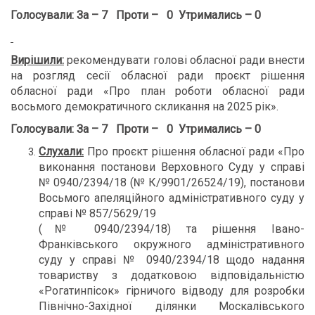
Голосували:
За – 7 Проти – 0 Утримались – 0
Вирішили:
рекомендувати голові обласної ради внести
на розгляд сесії обласної ради проєкт рішення
обласної ради «Про план роботи обласної ради
восьмого демократичного скликання на 2025 рік».
Голосували:
За – 7 Проти – 0 Утримались – 0
Слухали:
Про проєкт рішення обласної ради «Про
виконання постанови Верховного Суду у справі
№ 0940/2394/18 (№ К/9901/26524/19), постанови
Восьмого апеляційного адміністративного суду у
справі № 857/5629/19
(№ 0940/2394/18) та рішення Івано-
Франківського окружного адміністративного
суду у справі № 0940/2394/18 щодо надання
товариству з додатковою відповідальністю
«Рогатинпісок» гірничого відводу для розробки
Північно-Західної ділянки Москалівського