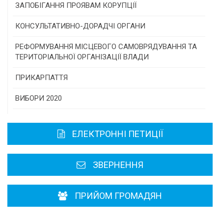
Конкурс інститутів громадянського суспільства
ЗАПОБІГАННЯ ПРОЯВАМ КОРУПЦІЇ
Програми/конкурси МТД
КОНСУЛЬТАТИВНО-ДОРАДЧІ ОРГАНИ
Консультативна рада
РЕФОРМУВАННЯ МІСЦЕВОГО САМОВРЯДУВАННЯ ТА
ТЕРИТОРІАЛЬНОЇ ОРГАНІЗАЦІЇ ВЛАДИ
Громадська рада
ПРИКАРПАТТЯ
Історична довідка
ВИБОРИ 2020
Карта області
ЕЛЕКТРОННІ ПЕТИЦІЇ
Районні, міські ради
ЗВЕРНЕННЯ
ПРИЙОМ ГРОМАДЯН