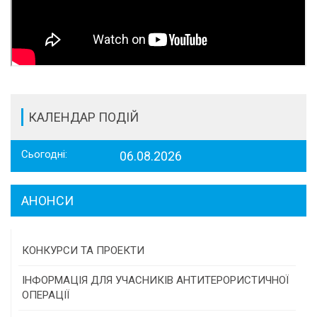
КАЛЕНДАР ПОДІЙ
Сьогодні:
06.08.2026
АНОНСИ
КОНКУРСИ ТА ПРОЕКТИ
Конкурс проектів та програм місцевого
ІНФОРМАЦІЯ ДЛЯ УЧАСНИКІВ АНТИТЕРОРИСТИЧНОЇ
самоврядування
ОПЕРАЦІЇ