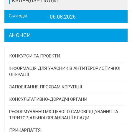
КАЛЕНДАР ПОДІЙ
Сьогодні:
06.08.2026
АНОНСИ
КОНКУРСИ ТА ПРОЕКТИ
Конкурс проектів та програм місцевого
ІНФОРМАЦІЯ ДЛЯ УЧАСНИКІВ АНТИТЕРОРИСТИЧНОЇ
самоврядування
ОПЕРАЦІЇ
Конкурс інститутів громадянського суспільства
ЗАПОБІГАННЯ ПРОЯВАМ КОРУПЦІЇ
Програми/конкурси МТД
КОНСУЛЬТАТИВНО-ДОРАДЧІ ОРГАНИ
Консультативна рада
РЕФОРМУВАННЯ МІСЦЕВОГО САМОВРЯДУВАННЯ ТА
ТЕРИТОРІАЛЬНОЇ ОРГАНІЗАЦІЇ ВЛАДИ
Громадська рада
ПРИКАРПАТТЯ