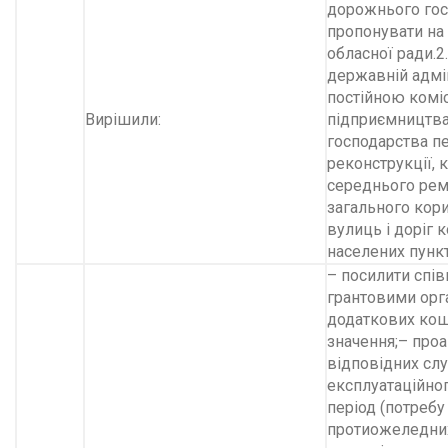
дорожнього госп
пропонувати на 
обласної ради.2
державній адмін
постійною коміс
Вирішили:
підприємництва
господарства пе
реконструкції, 
середнього рем
загального кор
вулиць і доріг 
населених пункт
– посилити спі
грантовими орг
додаткових кош
значення;– проа
відповідних слу
експлуатаційно
період (потребу
протиожеледних 