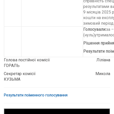
справність спец
результатами в
9 місяців 2025 
кошти на експлу
зимовий період
Голосували:
за –
(нуль)утрималос
Рішення прийня
Результати поі
Голова постійної комісії Ліліана
ГОРАЛЬ
Секретар комісії Микола
КУЗЬМА
Результати поіменного голосування