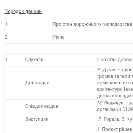
Порядок денний:
1.
Про стан дорожнього господарства 
2.
Різне.
1.
Слухали:
Про стан дорожн
Р. Дунич
– дире
громад та терит
Доповідав:
комунального г
архітектури Іва
державної адмін
М. Якимчук –
з
Співдоповідав:
організації “
Виступили:
Л. Гораль, В. К
1. Проєкт рішен