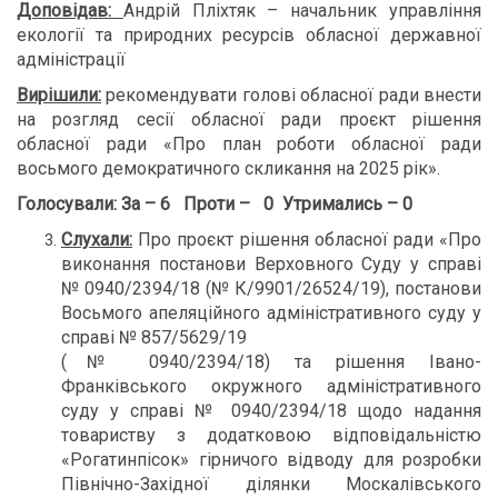
Доповідав:
Андрій Пліхтяк – начальник управління
екології та природних ресурсів обласної державної
адміністрації
Вирішили:
рекомендувати голові обласної ради внести
на розгляд сесії обласної ради проєкт рішення
обласної ради «Про план роботи обласної ради
восьмого демократичного скликання на 2025 рік».
Голосували:
За – 6 Проти – 0 Утримались – 0
Слухали:
Про проєкт рішення обласної ради «Про
виконання постанови Верховного Суду у справі
№ 0940/2394/18 (№ К/9901/26524/19), постанови
Восьмого апеляційного адміністративного суду у
справі № 857/5629/19
(№ 0940/2394/18) та рішення Івано-
Франківського окружного адміністративного
суду у справі № 0940/2394/18 щодо надання
товариству з додатковою відповідальністю
«Рогатинпісок» гірничого відводу для розробки
Північно-Західної ділянки Москалівського