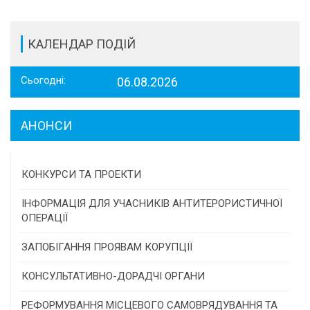
КАЛЕНДАР ПОДІЙ
Сьогодні:
06.08.2026
АНОНСИ
КОНКУРСИ ТА ПРОЕКТИ
Конкурс проектів та програм місцевого
ІНФОРМАЦІЯ ДЛЯ УЧАСНИКІВ АНТИТЕРОРИСТИЧНОЇ
самоврядування
ОПЕРАЦІЇ
Конкурс інститутів громадянського суспільства
ЗАПОБІГАННЯ ПРОЯВАМ КОРУПЦІЇ
Програми/конкурси МТД
КОНСУЛЬТАТИВНО-ДОРАДЧІ ОРГАНИ
Консультативна рада
РЕФОРМУВАННЯ МІСЦЕВОГО САМОВРЯДУВАННЯ ТА