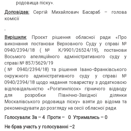
родовища піску».
Доповідав:
Сергій Михайлович Басараб – голова
комісії
Вирішили:
Проєкт рішення обласної ради «Про
виконання постанови Верховного Суду у справі №
0940/2394/18 (№ К/9901/26524/19), постанови
Восьмого апеляційного адміністративного суду у
справі № 857/5629/19
(№ 0940/2394/18) та рішення Івано-Франківського
окружного адміністративного суду у справі №
0940/2394/18 щодо надання товариству з додатковою
відповідальністю «Рогатинпісок» гірничого відводу
для розробки Північно-Західної ділянки
Москалівського родовища піску» взяти до відома та
рекомендувати до розгляду на сесії обласної ради.
Голосували: За – 4 Проти – 0 Утримались – 0
Не брав участь у голосуванні –2