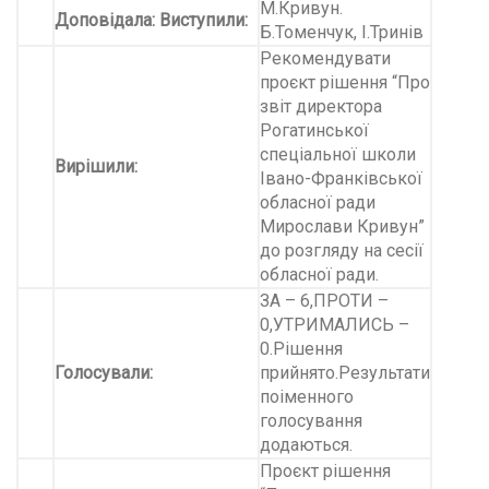
М.Кривун.
Доповідала
:
Виступили:
Б.Томенчук, І.Тринів
Рекомендувати
проєкт рішення “Про
звіт директора
Рогатинської
спеціальної школи
Вирішили:
Івано-Франківської
обласної ради
Мирослави Кривун”
до розгляду на сесії
обласної ради.
ЗА – 6,ПРОТИ –
0,УТРИМАЛИСЬ –
0.Рішення
Голосували:
прийнято.Результати
поіменного
голосування
додаються.
Проєкт рішення