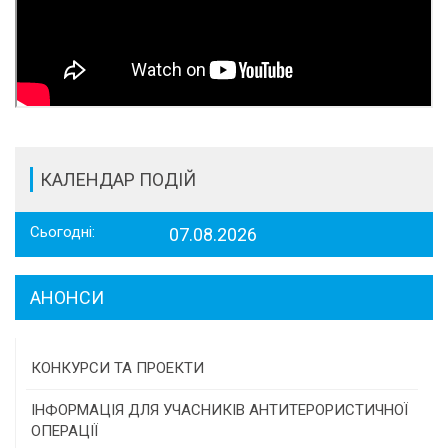
КАЛЕНДАР ПОДІЙ
Сьогодні:
07.08.2026
АНОНСИ
КОНКУРСИ ТА ПРОЕКТИ
Конкурс проектів та програм місцевого
ІНФОРМАЦІЯ ДЛЯ УЧАСНИКІВ АНТИТЕРОРИСТИЧНОЇ
самоврядування
ОПЕРАЦІЇ