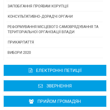
Конкурс інститутів громадянського суспільства
ЗАПОБІГАННЯ ПРОЯВАМ КОРУПЦІЇ
Програми/конкурси МТД
КОНСУЛЬТАТИВНО-ДОРАДЧІ ОРГАНИ
Консультативна рада
РЕФОРМУВАННЯ МІСЦЕВОГО САМОВРЯДУВАННЯ ТА
ТЕРИТОРІАЛЬНОЇ ОРГАНІЗАЦІЇ ВЛАДИ
Громадська рада
ПРИКАРПАТТЯ
Історична довідка
ВИБОРИ 2020
Карта області
ЕЛЕКТРОННІ ПЕТИЦІЇ
Районні, міські ради
ЗВЕРНЕННЯ
ПРИЙОМ ГРОМАДЯН