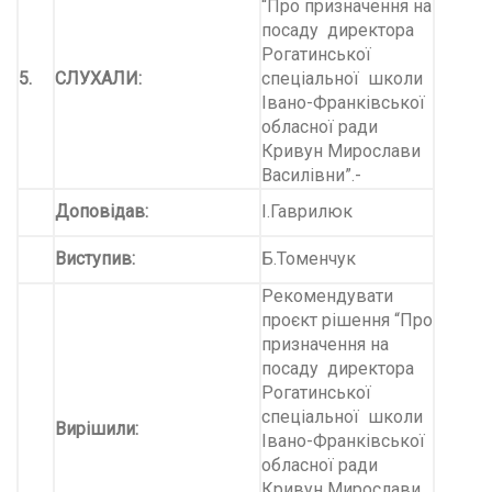
“Про призначення на
посаду директора
Рогатинської
5
.
СЛУХАЛИ:
спеціальної школи
Івано-Франківської
обласної ради
Кривун Мирослави
Василівни”.-
Доповідав:
І.Гаврилюк
Виступив:
Б.Томенчук
Рекомендувати
проєкт рішення “Про
призначення на
посаду директора
Рогатинської
спеціальної школи
Вирішили:
Івано-Франківської
обласної ради
Кривун Мирослави