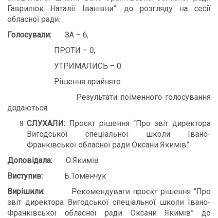
Гаврилюк Наталії Іванівни”. до розгляду на сесії
обласної ради.
Голосували:
ЗА – 6,
ПРОТИ – 0,
УТРИМАЛИСЬ – 0.
Рішення прийнято.
Результати поіменного голосування
додаються.
СЛУХАЛИ:
Проєкт рішення “Про звіт директора
Вигодської спеціальної школи Івано-
Франківської обласної ради Оксани Якимів”.
Доповіда
ла
:
О.Якимів
Виступи
в
:
Б.Томенчук
Вирішили:
Рекомендувати проєкт рішення “Про
звіт директора Вигодської спеціальної школи Івано-
Франківської обласної ради Оксани Якимів” до