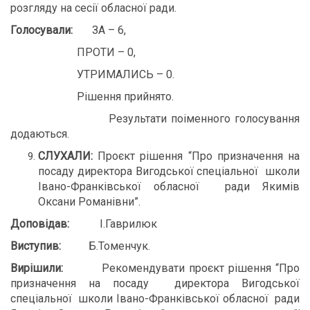
розгляду на сесії обласної ради.
Голосували:
ЗА – 6,
ПРОТИ – 0,
УТРИМАЛИСЬ – 0.
Рішення прийнято.
Результати поіменного голосування
додаються.
СЛУХАЛИ:
Проєкт рішення “Про призначення на
посаду директора Вигодської спеціальної школи
Івано-Франківської обласної ради Якимів
Оксани Романівни”.
Доповідав:
І.Гаврилюк
Виступи
в
:
Б.Томенчук.
Вирішили:
Рекомендувати проєкт рішення “Про
призначення на посаду директора Вигодської
спеціальної школи Івано-Франківської обласної ради