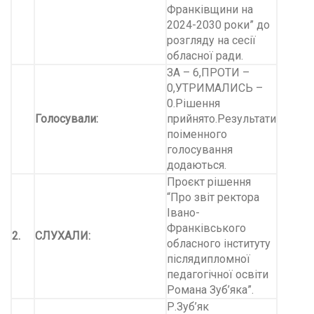
Франківщини на
2024-2030 роки” до
розгляду на сесії
обласної ради.
ЗА – 6,ПРОТИ –
0,УТРИМАЛИСЬ –
0.Рішення
Голосували:
прийнято.Результати
поіменного
голосування
додаються.
Проєкт рішення
“Про звіт ректора
Івано-
Франківського
2.
СЛУХАЛИ:
обласного інституту
післядипломної
педагогічної освіти
Романа Зуб’яка”.
Р.Зуб’як