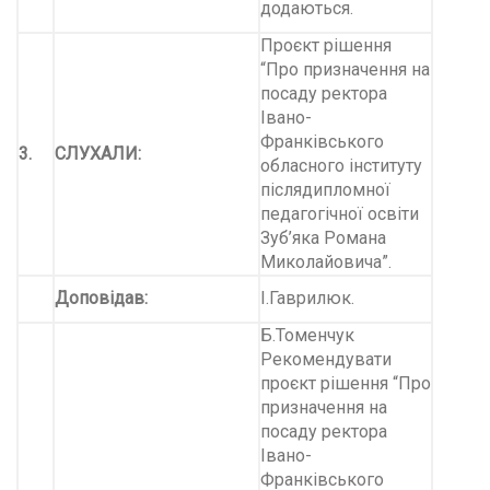
додаються.
Проєкт рішення
“Про призначення на
посаду ректора
Івано-
Франківського
3.
СЛУХАЛИ:
обласного інституту
післядипломної
педагогічної освіти
Зуб’яка Романа
Миколайовича”.
Доповідав:
І.Гаврилюк.
Б.Томенчук
Рекомендувати
проєкт рішення “Про
призначення на
посаду ректора
Івано-
Франківського