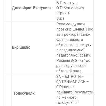
Б.Томенчук,
Доповідав:
Виступили
:
О.Тебешевська,
І.Тринів
Вист
Рекомендувати
проєкт рішення “Про
звіт ректора Івано-
Франківського
обласного інституту
Вирішили:
післядипломної
педагогічної освіти
Романа Зуб’яка” до
розгляду на сесії
обласної ради.
ЗА – 6,ПРОТИ –
0,УТРИМАЛИСЬ –
0.Рішення
прийнято.Результати
Голосували:
поіменного
голосування