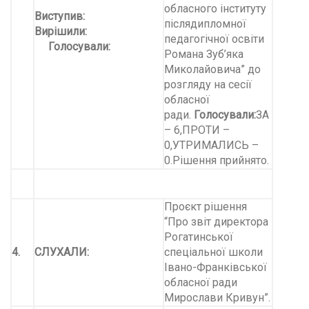
обласного інституту
Виступив:
післядипломної
Вирішили:
педагогічної освіти
Голосували:
Романа Зуб’яка
Миколайовича” до
розгляду на сесії
обласної
ради.
Голосували:
ЗА
– 6,ПРОТИ –
0,УТРИМАЛИСЬ –
0.Рішення прийнято.
Проєкт рішення
“Про звіт директора
Рогатинської
4.
СЛУХАЛИ:
спеціальної школи
Івано-Франківської
обласної ради
Мирослави Кривун”.