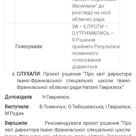
Василівни” до
розгляду на сесії
обласної ради.
ЗА – 6,ПРОТИ –
0,УТРИМАЛИСЬ –
0.Рішення
Голосували:
прийнято.Результати
поіменного
голосування
додаються.
СЛУХАЛИ:
Проєкт рішення “Про звіт директора
Івано-Франківської спеціальної школи Івано-
Франківської обласної ради Наталії Гаврилюк”.
Доповідала:
Н.Гаврилюк.
Виступили:
Б.Томенчук, О.Тебешевська, І.Гаврилюк,
М.Рудик
Вирішили:
Рекомендувати проєкт рішення “Про
звіт директора Івано-Франківської спеціальної школи