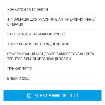
КОНКУРСИ ТА ПРОЕКТИ
Конкурс проектів та програм місцевого
ІНФОРМАЦІЯ ДЛЯ УЧАСНИКІВ АНТИТЕРОРИСТИЧНОЇ
самоврядування
ОПЕРАЦІЇ
Конкурс інститутів громадянського суспільства
ЗАПОБІГАННЯ ПРОЯВАМ КОРУПЦІЇ
Програми/конкурси МТД
КОНСУЛЬТАТИВНО-ДОРАДЧІ ОРГАНИ
Консультативна рада
РЕФОРМУВАННЯ МІСЦЕВОГО САМОВРЯДУВАННЯ ТА
ТЕРИТОРІАЛЬНОЇ ОРГАНІЗАЦІЇ ВЛАДИ
Громадська рада
ПРИКАРПАТТЯ
Історична довідка
ВИБОРИ 2020
Карта області
ЕЛЕКТРОННІ ПЕТИЦІЇ
Районні, міські ради