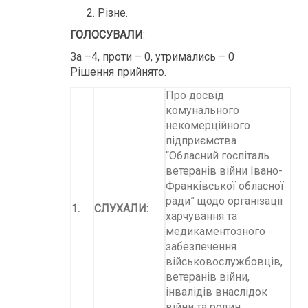
Різне.
ГОЛОСУВАЛИ
:
За –4, проти – 0, утримались – 0
Рішення прийнято.
Про досвід
комунального
некомерційного
підприємства
“Обласний госпіталь
ветеранів війни Івано-
Франківської обласної
ради” щодо організації
1.
СЛУХАЛИ:
харчування та
медикаментозного
забезпечення
військовослужбовців,
ветеранів війни,
інвалідів внаслідок
війни та родин