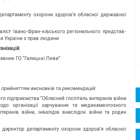
департаменту охорони здоров’я обласної державної
аліст Івано-Фран-ківського регіонального представ-
и України з прав людини
нізацій:
тавник ГО “Галицькі Леви”
м прийняттям висновків та рекомендацій:
о підприємства “Обласний госпіталь ветеранів війни
щодо організації харчування та медикаментозного
теранів війни, інвалідів внаслідок війни та родин
–
директор департаменту охорони здоров’я обласної