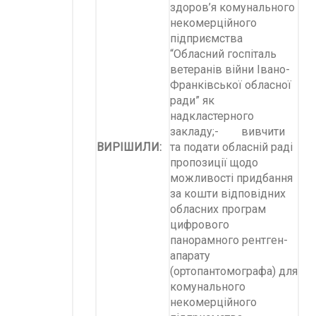
здоров’я комунального
некомерційного
підприємства
“Обласний госпіталь
ветеранів війни Івано-
Франківської обласної
ради” як
надкластерного
закладу;- вивчити
ВИРІШИЛИ:
та подати обласній раді
пропозиції щодо
можливості придбання
за кошти відповідних
обласних програм
цифрового
панорамного рентген-
апарату
(ортопантомографа) для
комунального
некомерційного