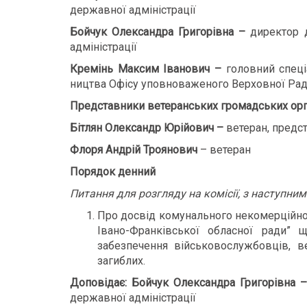
державної адміністрації
Бойчук Олександра Григорівна –
директор 
адміністрації
Кремінь Максим Іванович –
головний спеці
ництва Офісу уповноваженого Верховної Рад
Представники ветеранських громадських орга
Бітлян Олександр Юрійович –
ветеран, предс
Флоря Андрій Троянович
– ветеран
Порядок денний
Питання для розгляду на комісії, з наступни
Про досвід комунального некомерційног
Івано-Франківської обласної ради” 
забезпечення військовослужбовців, ве
загиблих.
Доповідає:
Бойчук Олександра Григорівна 
державної адміністрації