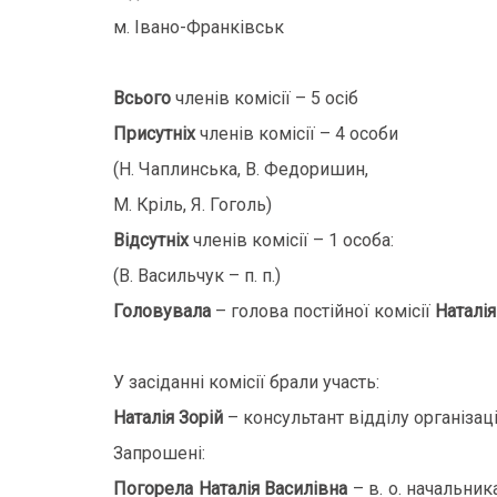
м. Івано-Франківськ
Всього
членів комісії – 5 осіб
Присутніх
членів комісії – 4 особи
(Н. Чаплинська, В. Федоришин,
М. Кріль, Я. Гоголь)
Відсутніх
членів комісії – 1 особа:
(В. Васильчук – п. п.)
Головувала
– голова постійної комісії
Наталі
У засіданні комісії брали участь:
Наталія Зорій
– консультант відділу організац
Запрошені:
Погорела Наталія Василівна
– в. о. начальни