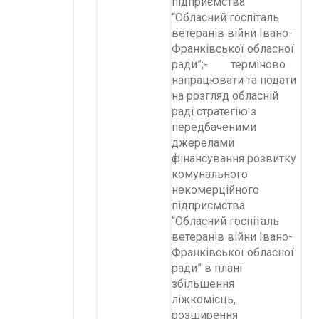
підприємства
“Обласний госпіталь
ветеранів війни Івано-
Франківської обласної
ради”;- терміново
напрацювати та подати
на розгляд обласній
раді стратегію з
передбаченими
джерелами
фінансування розвитку
комунального
некомерційного
підприємства
“Обласний госпіталь
ветеранів війни Івано-
Франківської обласної
ради” в плані
збільшення
ліжкомісць,
розширення