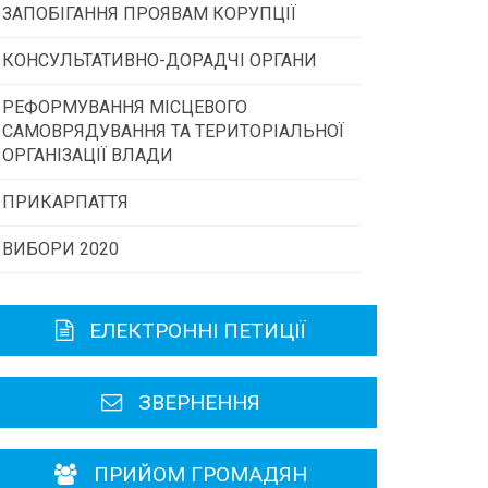
ЗАПОБІГАННЯ ПРОЯВАМ КОРУПЦІЇ
Конкурс інститутів громадянського
суспільства
КОНСУЛЬТАТИВНО-ДОРАДЧІ ОРГАНИ
РЕФОРМУВАННЯ МІСЦЕВОГО
Консультативна рада
Програми/конкурси МТД
САМОВРЯДУВАННЯ ТА ТЕРИТОРІАЛЬНОЇ
ОРГАНІЗАЦІЇ ВЛАДИ
Громадська рада
ПРИКАРПАТТЯ
ВИБОРИ 2020
Історична довідка
Карта області
ЕЛЕКТРОННІ ПЕТИЦІЇ
Районні, міські ради
ЗВЕРНЕННЯ
ПРИЙОМ ГРОМАДЯН