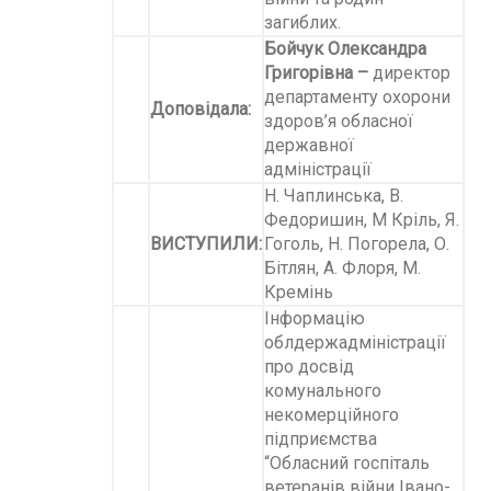
загиблих.
Бойчук Олександра
Григорівна –
директор
департаменту охорони
Доповідала:
здоров’я обласної
державної
адміністрації
Н. Чаплинська, В.
Федоришин, М Кріль, Я.
ВИСТУПИЛИ:
Гоголь, Н. Погорела, О.
Бітлян, А. Флоря, М.
Кремінь
Інформацію
облдержадміністрації
про досвід
комунального
некомерційного
підприємства
“Обласний госпіталь
ветеранів війни Івано-