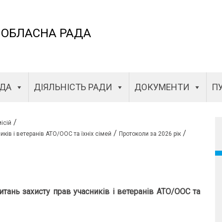
 ОБЛАСНА РАДА
АДА
ДІЯЛЬНІСТЬ РАДИ
ДОКУМЕНТИ
ПУ
/
ісій
/
/
иків і ветеранів АТО/ООС та їхніх сімей
Протоколи за 2026 рік
питань захисту прав учасників і ветеранів АТО/ООС та