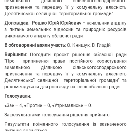
земельною ділянкою сільськогосподарського
призначення та передачу її у комунальну власність
Делятинської селищної територіальної громади”.
Доповідав:
Рошко Юрій Юрійович
– начальник відділу
з питань земельних відносин та природніх ресурсів
виконавчого апарату обласної ради.
В обговоренні взяли участь:
О. Книшук, В. Гладій.
Вирішили:
Погодити проєкт рішення обласної ради
“Про припинення права постійного користування
земельною ділянкою сільськогосподарського
призначення та передачу її у комунальну власність
Делятинської селищної територіальної громади” та
рекомендувати для розгляду на сесії обласної ради.
Голосували:
«
За
»
– 4,
«
Проти
»
– 0,
«
Утримались
»
– 0.
За результатами голосування рішення прийнято.
Результати поіменного голосування із зазначеного
питання додаються.