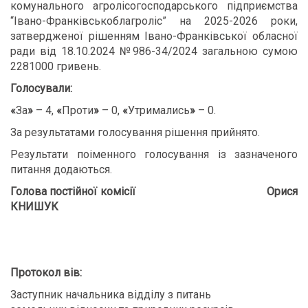
комунального агролісогосподарського підприємства
“Івано-Франківськоблагроліс” на 2025-2026 роки,
затвердженої рішенням Івано-Франківської обласної
ради від 18.10.2024 №986-34/2024 загальною сумою
2281000 гривень.
Голосували:
«
За
»
– 4,
«
Проти
»
– 0,
«
Утримались
»
– 0.
За результатами голосування рішення прийнято.
Результати поіменного голосування із зазначеного
питання додаються.
Голова постійної комісії Орися
КНИШУК
Протокол вів:
Заступник начальника відділу з питань