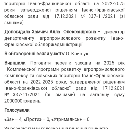
територій Івано-Франківської області на 2022-2025
роки, затвердженої рішенням Івано-Франківської
обласної ради від 17.12.2021 №337-11/2021 (зі
змінами).
Доповідала
Хамчич Алла Олександрівна
– директор
департаменту агропромислового розвитку Івано-
Франківської облдержадміністрації.
В обговоренні взяли участь:
О. Книшук .
В
ирішили:
Погодити перелік заходів на 2025 рік
Комплексної програми розвитку агропромислового
комплексу та сільських територій Івано-Франківської
області на 2022-2025 роки, затвердженої рішенням
Івано-Франківської обласної ради від 17.12.2021
№337-11/2021 (зі змінами) на загальну суму
2000000гривень.
Голосували:
«
За
»
– 4,
«
Проти
»
– 0,
«
Утримались
»
– 0.
За результатами голосування рішення прийнято.