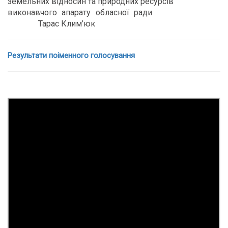
земельних відносин та природних ресурсів
виконавчого апарату обласної ради
Тарас Клим’юк
Результати поіменного голосування