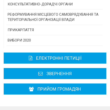
Програми/конкурси МТД
КОНСУЛЬТАТИВНО-ДОРАДЧІ ОРГАНИ
Консультативна рада
РЕФОРМУВАННЯ МІСЦЕВОГО САМОВРЯДУВАННЯ ТА
ТЕРИТОРІАЛЬНОЇ ОРГАНІЗАЦІЇ ВЛАДИ
Громадська рада
ПРИКАРПАТТЯ
Історична довідка
ВИБОРИ 2020
Карта області
ЕЛЕКТРОННІ ПЕТИЦІЇ
Районні, міські ради
ЗВЕРНЕННЯ
ПРИЙОМ ГРОМАДЯН