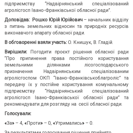
підприємству “Надвірнянський спеціалізований
агролісгосп Івано-Франківської обласної ради”.
Доповідав:
Рошко Юрій Юрійович
– начальник відділу
з питань земельних відносин та природніх ресурсів
виконавчого апарату обласної ради.
В обговоренні взяли участь:
О. Книшук, В. Гладій.
Вирішили:
Погодити проєкт рішення обласної ради
“Про припинення права постійного користування
земельними ділянками лісогосподарського
призначення Надвірнянським спеціалізованим
агролісгоспом ОКП “Івано-Франківськоблагроліс” та
передачу їх у постійне користування комунальному
підприємству “Надвірнянський спеціалізований
агролісгосп Івано-Франківської обласної ради” та
рекомендувати для розгляду на сесії обласної ради.
Голосували:
«
За
»
– 4,
«
Проти
»
– 0,
«
Утримались
»
– 0.
За результатами голосування рішення прийнято.