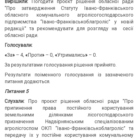
Вирішили:
Погодити проєкт рішення обласної ради
“Про затвердження Статуту Івано-Франківського
обласного комунального агролісогосподарського
підприємства “Івано-Франківськоблагроліс” у новій
редакції” та рекомендувати для розгляду на сесії
обласної ради.
Голосували:
«
За
»
– 4,
«
Проти
»
– 0,
«
Утримались
»
– 0.
За результатами голосування рішення прийнято.
Результати поіменного голосування із зазначеного
питання додаються.
Питання 5
Слухали:
Про проєкт рішення обласної ради “Про
припинення права постійного користування
земельними ділянками лісогосподарського
призначення Надвірнянським спеціалізованим
агролісгоспом ОКП “Івано-Франківськоблагроліс” та
передачу їх у постійне користування комунальному