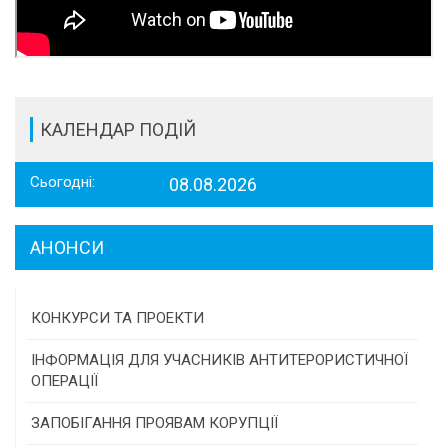
КАЛЕНДАР ПОДІЙ
Сьогодні:
08.08.2026
АНОНСИ
КОНКУРСИ ТА ПРОЕКТИ
Конкурс проектів та програм місцевого
ІНФОРМАЦІЯ ДЛЯ УЧАСНИКІВ АНТИТЕРОРИСТИЧНОЇ
самоврядування
ОПЕРАЦІЇ
Конкурс інститутів громадянського суспільства
ЗАПОБІГАННЯ ПРОЯВАМ КОРУПЦІЇ