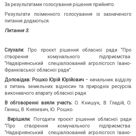
За результатами голосування рішення прийнято.
Результати поіменного голосування із зазначеного
питання додаються.
Питання 3.
Слухали:
Про проєкт рішення обласної ради “Про
створення комунального підприємства
“Надвірнянський спеціалізований агролісгосп Івано-
Франківської обласної ради”.
Доповідав: Рошко Юрій Юрійович
– начальник відділу
з питань земельних відносин та природніх ресурсів
виконавчого апарату обласної ради.
В обговоренні взяли участь:
О. Книшук, В. Гладій, О.
Ганиш, В. Князевич, Ю. Рошко.
В
ирішили:
Погодити проєкт рішення обласної ради
“Про створення комунального підприємства
“Надвірнянський спеціалізований агролісгосп Івано-