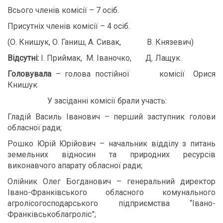
Всього членів комісії – 7 осіб.
Присутніх членів комісії – 4 осіб.
(О. Книшук, О. Ганиш, А. Сивак, В. Князевич)
Відсутні:
І. Приймак, М. Іваночко, Д. Лащук.
Головувала
– голова постійної комісії Орися
Книшук
У засіданні комісії брали участь:
Гладій Василь Іванович – перший заступник голови
обласної ради;
Рошко Юрій Юрійович – начальник відділу з питань
земельних відносин та природних ресурсів
виконавчого апарату обласної ради;
Олійник Олег Богданович – генеральний директор
Івано-Франківського обласного комунального
агролісогосподарського підприємства “Івано-
Франківськоблагроліс”;