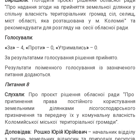
Вирішили:
Погодити проєкт рішення обласної ради
“Про надання згоди на прийняття земельної ділянки у
спільну власність територіальних громад сіл, селищ,
міст області, яка розташована у м. Коломиї” та
рекомендувати для розгляду на сесії обласної ради.
Голосували:
«
За
»
– 4,
«
Проти
»
– 0,
«
Утримались
»
– 0.
За результатами голосування рішення прийнято.
Результати поіменного голосування із зазначеного
питання додаються.
Питання 8
Слухали:
Про проєкт рішення обласної ради “Про
припинення права постійного користування
земельними ділянками лісогосподарського
призначення та передачу їх у комунальну власність
Коломийської міської територіальної громади”.
Доповідав:
Рошко Юрій Юрійович
– начальник відділу
з питань земельних відносин та природніх ресурсів