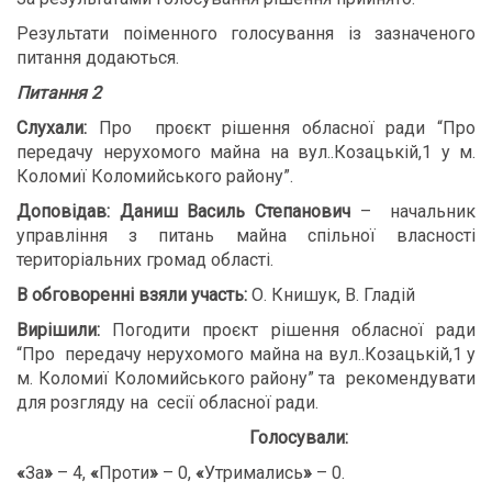
Результати поіменного голосування із зазначеного
питання додаються.
Питання 2
Слухали:
Про проєкт рішення обласної ради “Про
передачу нерухомого майна на вул..Козацькій,1 у м.
Коломиї Коломийського району”.
Доповідав: Даниш Василь Степанович
– начальник
управління з питань майна спільної власності
територіальних громад області.
В обговоренні взяли участь:
О. Книшук, В. Гладій
В
ирішили:
Погодити проєкт рішення обласної ради
“Про передачу нерухомого майна на вул..Козацькій,1 у
м. Коломиї Коломийського району” та рекомендувати
для розгляду на сесії обласної ради.
Голосували:
«
За
»
– 4,
«
Проти
»
– 0,
«
Утримались
»
– 0.