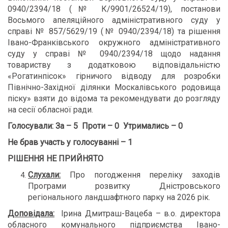
0940/2394/18 (№ К/9901/26524/19), постанови
Восьмого апеляційного адміністративного суду у
справі № 857/5629/19
(№ 0940/2394/18) та рішення
Івано-Франківського окружного адміністративного
суду у справі № 0940/2394/18 щодо надання
товариству з додатковою відповідальністю
«Рогатинпісок» гірничого відводу для розробки
Північно-Західної ділянки Москалівського родовища
піску» взяти до відома та рекомендувати до розгляду
на сесії обласної ради.
Голосували: За – 5 Проти – 0 Утримались – 0
Не брав участь у голосуванні – 1
РІШЕННЯ НЕ ПРИЙНЯТО
Слухали:
Про погодження переліку заходів
Програми розвитку Дністровського
регіонального ландшафтного парку на 2026 рік.
Доповідала:
Ірина Дмитраш-Вацеба – в.о. директора
обласного комунального підприємства Івано-