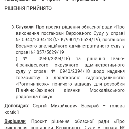
РІШЕННЯ ПРИЙНЯТО
Слухали:
Про проєкт рішення обласної ради «Про
виконання постанови Верховного Суду у справі
№ 0940/2394/18 (№ К/9901/26524/19), постанови
Восьмого апеляційного адміністративного суду у
справі № 857/5629/19
(№ 0940/2394/18) та рішення Івано-
Франківського окружного адміністративного
суду у справі № 0940/2394/18 щодо надання
товариству з додатковою відповідальністю
«Рогатинпісок» гірничого відводу для розробки
Північно-Західної ділянки Москалівського
родовища піску».
Доповідав:
Сергій Михайлович Басараб – голова
комісії
Вирішили:
Проєкт рішення обласної ради «Про
виконання постанови Верховного Суду у справі №