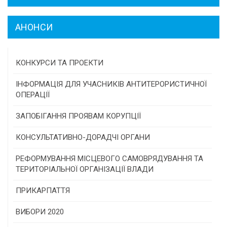
АНОНСИ
КОНКУРСИ ТА ПРОЕКТИ
Конкурс проектів та програм місцевого
ІНФОРМАЦІЯ ДЛЯ УЧАСНИКІВ АНТИТЕРОРИСТИЧНОЇ
самоврядування
ОПЕРАЦІЇ
Конкурс інститутів громадянського суспільства
ЗАПОБІГАННЯ ПРОЯВАМ КОРУПЦІЇ
Програми/конкурси МТД
КОНСУЛЬТАТИВНО-ДОРАДЧІ ОРГАНИ
Консультативна рада
РЕФОРМУВАННЯ МІСЦЕВОГО САМОВРЯДУВАННЯ ТА
ТЕРИТОРІАЛЬНОЇ ОРГАНІЗАЦІЇ ВЛАДИ
Громадська рада
ПРИКАРПАТТЯ
Історична довідка
ВИБОРИ 2020