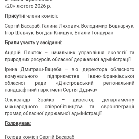
«20» лютого 2026 р.
Присутні
члени комісії:
Сергій Басараб, Галина Ляхович, Володимир Боднарчук,
Ігор Шевчук, Богдан Книшук, Віталій Гондурак
Брали участь у засіданні:
Андрій Пліхтяк – начальник управління екології та
природних ресурсів обласної державної адміністрації
Ірина Дмитраш-Вацеба – в.о. директора обласного
комунального підприємства Івано-Франківської
обласної ради «Дністровський регіональний
ландшафтний парк імені Сергія Дідича»
Олександр Зрайко – директор департаменту
міжнародного
співробітництва та євроінтеграції
громад
обласної державної адміністрації
Головував:
Голова комісії Сергій Басараб