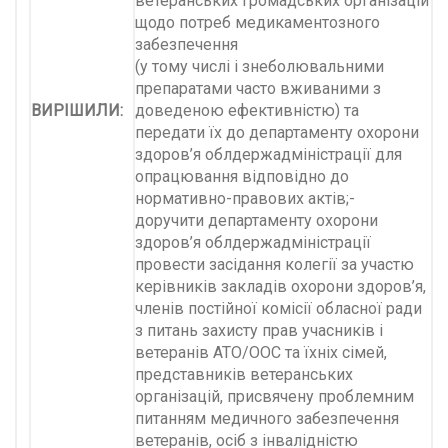
ветеранських громадських організацій
щодо потреб медикаментозного
забезпечення
(у тому числі і знеболювальними
препаратами часто вживаними з
ВИРІШИЛИ:
доведеною ефективністю) та
передати їх до департаменту охорони
здоров’я облдержадміністрації для
опрацювання відповідно до
нормативно-правових актів;-
доручити департаменту охорони
здоров’я облдержадміністрації
провести засідання колегії за участю
керівників закладів охорони здоров’я,
членів постійної комісії обласної ради
з питань захисту прав учасників і
ветеранів АТО/ООС та їхніх сімей,
представників ветеранських
організацій, присвячену проблемним
питанням медичного забезпечення
ветеранів, осіб з інвалідністю