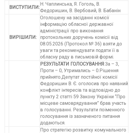
Н. Чаплинська, Я. Гоголь, В.
ВИСТУПИЛИ:
Федоришин, В. Вербовий, В. Бабанін
Оголошену на засіданні комісії
інформацію обласної державної
адміністрації про виконання
ВИРІШИЛИ:
протокольних доручень комісії від
08.05.2026 (Протокол № 36) взяти до
уваги та рекомендувати подати її в
обласну раду в письмовій формі.
РЕЗУЛЬТАТИ ГОЛОСУВАННЯ
:За – 3,
Проти – 0, Утримались – 0.Рішення
прийнято.Депутат постійної комісії
Федоришин В. Є. оголосив про наявний
конфлікт інтересів та відповідно до
пункту 2 статті 59 Закону України “Про
місцеве самоврядування” брав участь
в голосуванні.
Результати поіменного
голосування із зазначеного питання
додаються.
Про стратегію розвитку комунального