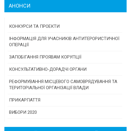
АНОНСИ
КОНКУРСИ ТА ПРОЕКТИ
Конкурс проектів та програм місцевого
ІНФОРМАЦІЯ ДЛЯ УЧАСНИКІВ АНТИТЕРОРИСТИЧНОЇ
самоврядування
ОПЕРАЦІЇ
Конкурс інститутів громадянського суспільства
ЗАПОБІГАННЯ ПРОЯВАМ КОРУПЦІЇ
Програми/конкурси МТД
КОНСУЛЬТАТИВНО-ДОРАДЧІ ОРГАНИ
Консультативна рада
РЕФОРМУВАННЯ МІСЦЕВОГО САМОВРЯДУВАННЯ ТА
ТЕРИТОРІАЛЬНОЇ ОРГАНІЗАЦІЇ ВЛАДИ
Громадська рада
ПРИКАРПАТТЯ
Історична довідка
ВИБОРИ 2020
Карта області