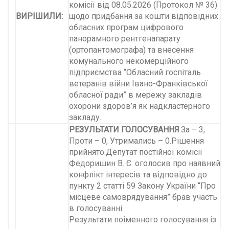
комісії від 08.05.2026 (Протокол № 36)
ВИРІШИЛИ:
щодо придбання за кошти відповідних
обласних програм цифрового
панорамного рентгенапарату
(ортопантомографа) та внесення
комунального некомерційного
підприємства “Обласний госпіталь
ветеранів війни Івано-Франківської
обласної ради” в мережу закладів
охорони здоров’я як надкластерного
закладу.
РЕЗУЛЬТАТИ ГОЛОСУВАННЯ
:За – 3,
Проти – 0, Утримались – 0.Рішення
прийнято.Депутат постійної комісії
Федоришин В. Є. оголосив про наявний
конфлікт інтересів та відповідно до
пункту 2 статті 59 Закону України “Про
місцеве самоврядування” брав участь
в голосуванні.
Результати поіменного голосування із