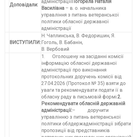
адміністрації
Погорела Наталія
Доповідали:
Василівна
– в. о. начальника
управління з питань ветеранської
політики обласної державної
адміністрації
Н. Чаплинська, В. Федоришин, Я.
ВИСТУПИЛИ:
Гоголь, В. Бабанін,
В. Вербовий
1. Оголошену на засіданні комісії
інформацію обласної державної
адміністрації про виконання
протокольних доручень комісії від
27.04.2026 (Протокол № 35) взяти до
уваги та рекомендувати подати її в
обласну раду в письмовій формі.
2.
Рекомендувати обласній державній
адміністрації:
– доручити
управлінню з питань ветеранської
політики облдержадміністрації зібрати
пропозиції від представників