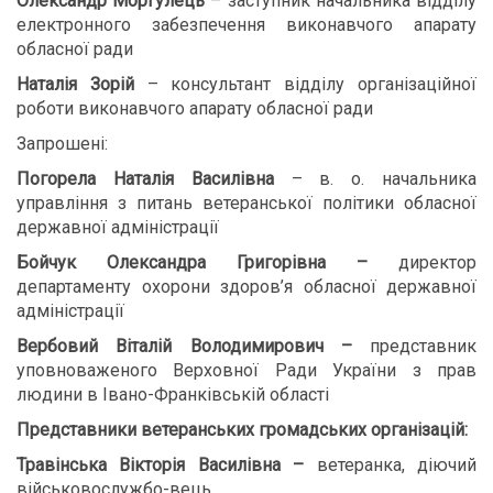
Олександр Моргулець
– заступник начальника відділу
електронного забезпечення виконавчого апарату
обласної ради
Наталія Зорій
– консультант відділу організаційної
роботи виконавчого апарату обласної ради
Запрошені:
Погорела Наталія Василівна
– в. о. начальника
управління з питань ветеранської політики обласної
державної адміністрації
Бойчук Олександра Григорівна –
директор
департаменту охорони здоров’я обласної державної
адміністрації
Вербовий Віталій Володимирович –
представник
уповноваженого Верховної Ради України з прав
людини в Івано-Франківській області
Представники ветеранських громадських організацій:
Травінська Вікторія Василівна –
ветеранка, діючий
військовослужбо-вець