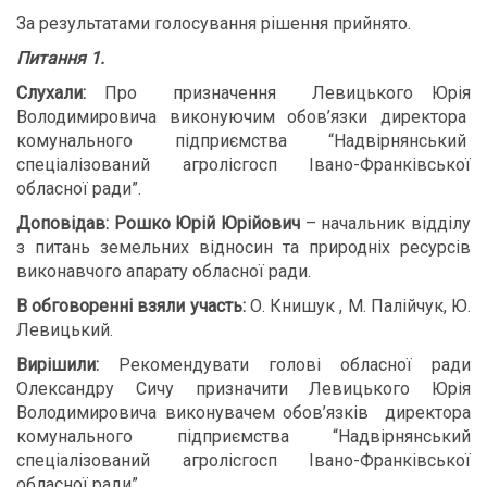
За результатами голосування рішення прийнято.
Питання 1.
Слухали:
Про призначення Левицького Юрія
Володимировича виконуючим обов’язки директора
комунального підприємства “Надвірнянський
спеціалізований агролісгосп Івано-Франківської
обласної ради”.
Доповідав:
Рошко Юрій Юрійович
– начальник відділу
з питань земельних відносин та природніх ресурсів
виконавчого апарату обласної ради.
В обговоренні взяли участь:
О. Книшук , М. Палійчук, Ю.
Левицький.
В
ирішили:
Рекомендувати голові обласної ради
Олександру Сичу призначити Левицького Юрія
Володимировича виконувачем обов’язків директора
комунального підприємства “Надвірнянський
спеціалізований агролісгосп Івано-Франківської
обласної ради”.