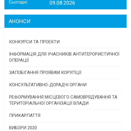
Сьогодні:
09.08.2026
АНОНСИ
КОНКУРСИ ТА ПРОЕКТИ
Конкурс проектів та програм місцевого
ІНФОРМАЦІЯ ДЛЯ УЧАСНИКІВ АНТИТЕРОРИСТИЧНОЇ
самоврядування
ОПЕРАЦІЇ
Конкурс інститутів громадянського суспільства
ЗАПОБІГАННЯ ПРОЯВАМ КОРУПЦІЇ
Програми/конкурси МТД
КОНСУЛЬТАТИВНО-ДОРАДЧІ ОРГАНИ
Консультативна рада
РЕФОРМУВАННЯ МІСЦЕВОГО САМОВРЯДУВАННЯ ТА
ТЕРИТОРІАЛЬНОЇ ОРГАНІЗАЦІЇ ВЛАДИ
Громадська рада
ПРИКАРПАТТЯ
Історична довідка
ВИБОРИ 2020