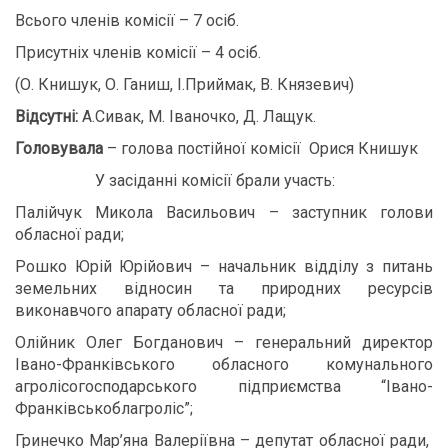
Всього членів комісії – 7 осіб.
Присутніх членів комісії – 4 осіб.
(О. Книшук, О. Ганиш, І.Приймак, В. Князевич)
Відсутні:
А.Сивак, М. Іваночко, Д. Лащук.
Головувала
– голова постійної комісії Орися Книшук
У засіданні комісії брали участь:
Палійчук Микола Васильович – заступник голови
обласної ради;
Рошко Юрій Юрійович – начальник відділу з питань
земельних відносин та природних ресурсів
виконавчого апарату обласної ради;
Олійник Олег Богданович – генеральний директор
Івано-Франківського обласного комунального
агролісогосподарського підприємства “Івано-
Франківськоблагроліс”;
Гринечко Мар’яна Валеріївна – депутат обласної ради,