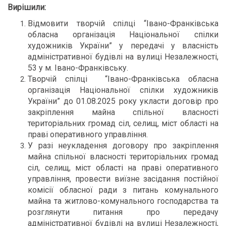
Вирішили:
Відмовити творчій спілці “Івано-Франківська
обласна організація Національної спілки
художників України” у передачі у власність
адміністративної будівлі на вулиці Незалежності,
53 у м. Івано-Франківську.
Творчій спілці “Івано-Франківська обласна
організація Національної спілки художників
України” до 01.08.2025 року укласти договір про
закріплення майна спільної власності
територіальних громад сіл, селищ, міст області на
праві оперативного управління.
У разі неукладення договору про закріплення
майна спільної власності територіальних громад
сіл, селищ, міст області на праві оперативного
управління, провести виїзне засідання постійної
комісії обласної ради з питань комунального
майна та житлово-комунального господарства та
розглянути питання про передачу
адміністративної будівлі на вулиці Незалежності,