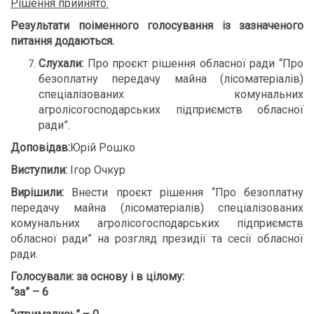
Рішення прийнято.
Результати поіменного голосування із зазначеного
питання додаються
.
Слухали:
Про проєкт рішення обласної ради “Про
безоплатну передачу майна (лісоматеріалів)
спеціалізованих комунальних
агролісогосподарських підприємств обласної
ради”.
Доповідав:
Юрій Рошко
Виступили:
Ігор Очкур
Вирішили:
Внести проєкт рішення “Про безоплатну
передачу майна (лісоматеріалів) спеціалізованих
комунальних агролісогосподарських підприємств
обласної ради” на розгляд президії та сесії обласної
ради.
Голосували:
за основу і в цілому:
“за” – 6