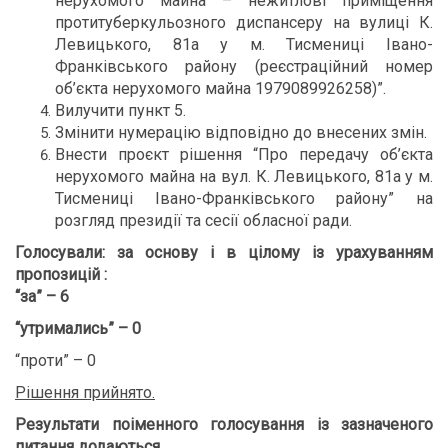
нерухомого майна – нежитлові приміщення
протитуберкульозного диспансеру на вулиці К.
Левицького, 81а у м. Тисмениці Івано-
Франківського району (реєстраційний номер
об’єкта нерухомого майна 1979089926258)”.
Вилучити пункт 5.
Змінити нумерацію відповідно до внесених змін.
Внести проєкт рішення “Про передачу об’єкта
нерухомого майна на вул. К. Левицького, 81а у м.
Тисмениці Івано-Франківського району” на
розгляд президії та сесії обласної ради.
Голосували:
за основу і в цілому із урахуванням
пропозицій :
“за” – 6
“утримались” – 0
“проти” – 0
Рішення прийнято.
Результати поіменного голосування із зазначеного
питання додаються
.