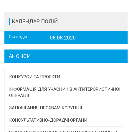
КАЛЕНДАР ПОДІЙ
Сьогодні:
08.08.2026
АНОНСИ
КОНКУРСИ ТА ПРОЕКТИ
Конкурс проектів та програм місцевого
ІНФОРМАЦІЯ ДЛЯ УЧАСНИКІВ АНТИТЕРОРИСТИЧНОЇ
самоврядування
ОПЕРАЦІЇ
Конкурс інститутів громадянського суспільства
ЗАПОБІГАННЯ ПРОЯВАМ КОРУПЦІЇ
Програми/конкурси МТД
КОНСУЛЬТАТИВНО-ДОРАДЧІ ОРГАНИ