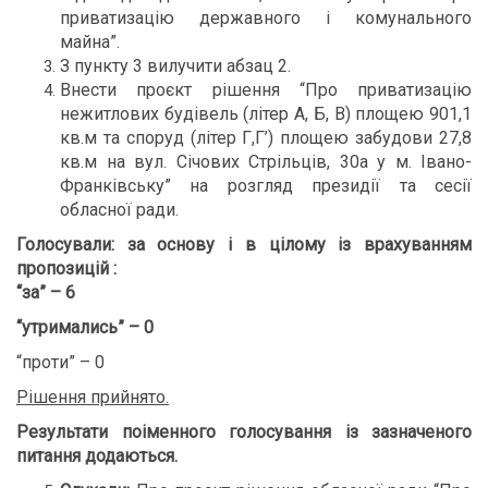
приватизацію державного і комунального
майна”.
З пункту 3 вилучити абзац 2.
Внести проєкт рішення “Про приватизацію
нежитлових будівель (літер А, Б, В) площею 901,1
кв.м та споруд (літер Г,Г’) площею забудови 27,8
кв.м на вул. Січових Стрільців, 30а у м. Івано-
Франківську” на розгляд президії та сесії
обласної ради.
Голосували:
за основу і в цілому із врахуванням
пропозицій :
“за” – 6
“утримались” – 0
“проти” – 0
Рішення прийнято.
Результати поіменного голосування із зазначеного
питання додаються
.