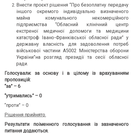
Внести проєкт рішення “Про безоплатну передачу
іншого окремого індивідуально визначеного
майна комунального некомерційного
підприємства “Обласний клінічний центр
екстреної медичної допомоги та медицини
катастроф Івано-Франківської обласної ради” у
державну власність для задоволення потреб
військової частини А5002 Міністерства оборони
України”на розгляд президії та сесії обласної
ради.
Голосували:
за основу і в цілому із врахуванням
пропозицій:
“за” – 6
“утримались” – 0
“проти” – 0
Рішення прийнято.
Результати поіменного голосування із зазначеного
питання додаються
.