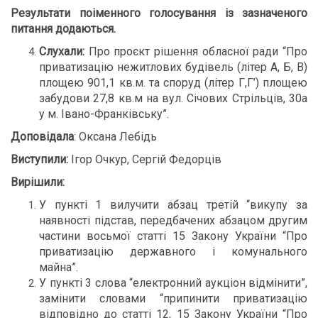
Результати поіменного голосування із зазначеного
питання додаються
.
Слухали:
Про проєкт рішення обласної ради “Про
приватизацію нежитлових будівель (літер А, Б, В)
площею 901,1 кв.м. та споруд (літер Г,Г’) площею
забудови 27,8 кв.м на вул. Січових Стрільців, 30а
у м. Івано-Франківську”.
Доповідала
: Оксана Лебідь
Виступили:
Ігор Очкур, Сергій Федорців
Вирішили:
У пункті 1 вилучити абзац третій “викупу за
наявності підстав, передбачених абзацом другим
частини восьмої статті 15 Закону України “Про
приватизацію державного і комунального
майна”.
У пункті 3 слова “електронний аукціон відмінити”,
замінити словами “припинити приватизацію
відповідно до статті 12, 15 Закону України “Про