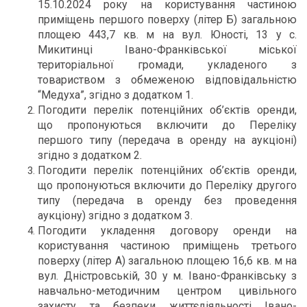
15.10.2024 року на користування частиною
приміщень першого поверху (літер Б) загальною
площею 443,7 кв. м на вул. Юності, 13 у с.
Микитинці Івано-Франківської міської
територіальної громади, укладеного з
товариством з обмеженою відповідальністю
“Медуха”, згідно з додатком 1.
Погодити перелік потенційних об’єктів оренди,
що пропонуються включити до Переліку
першого типу (передача в оренду на аукціоні)
згідно з додатком 2.
Погодити перелік потенційних об’єктів оренди,
що пропонуються включити до Переліку другого
типу (передача в оренду без проведення
аукціону) згідно з додатком 3.
Погодити укладення договору оренди на
користування частиною приміщень третього
поверху (літер А) загальною площею 16,6 кв. м на
вул. Дністровській, 30 у м. Івано-Франківську з
навчально-методичним центром цивільного
захисту та безпеки життєдіяльності Івано-