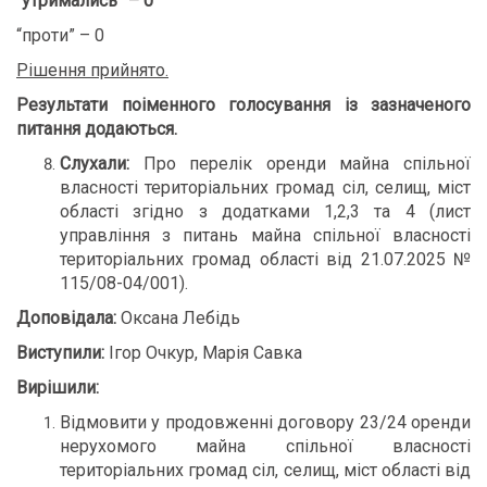
“утримались” – 0
“проти” – 0
Рішення прийнято.
Результати поіменного голосування із зазначеного
питання додаються
.
Слухали:
Про перелік оренди майна спільної
власності територіальних громад сіл, селищ, міст
області згідно з додатками 1,2,3 та 4 (лист
управління з питань майна спільної власності
територіальних громад області від 21.07.2025 №
115/08-04/001).
Доповідала:
Оксана Лебідь
Виступили:
Ігор Очкур, Марія Савка
Вирішили:
Відмовити у продовженні договору 23/24 оренди
нерухомого майна спільної власності
територіальних громад сіл, селищ, міст області від