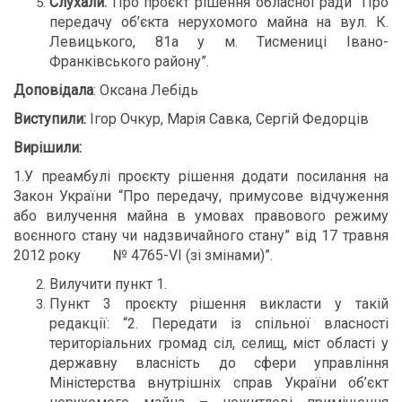
Слухали:
Про проєкт рішення обласної ради “Про
передачу об’єкта нерухомого майна на вул. К.
Левицького, 81а у м. Тисмениці Івано-
Франківського району”.
Доповідала
: Оксана Лебідь
Виступили:
Ігор Очкур, Марія Савка, Сергій Федорців
Вирішили:
1.У преамбулі проєкту рішення додати посилання на
Закон України “Про передачу, примусове відчуження
або вилучення майна в умовах правового режиму
воєнного стану чи надзвичайного стану” від 17 травня
2012 року № 4765-VI (зі змінами)”.
Вилучити пункт 1.
Пункт 3 проєкту рішення викласти у такій
редакції: “2. Передати із спільної власності
територіальних громад сіл, селищ, міст області у
державну власність до сфери управління
Міністерства внутрішніх справ України об’єкт