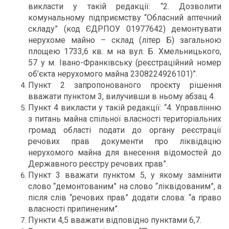
викласти у такій редакції: “2. Дозволити
комунальному підприємству “Обласний аптечний
складу” (код ЄДРПОУ 01977642) демонтувати
нерухоме майно – склад (літер Б) загальною
площею 1733,6 кв. м на вул. Б. Хмельницького,
57 у м. Івано-Франківську (реєстраційний номер
об’єкта нерухомого майна 2308224926101)”.
Пункт 2 запропонованого проєкту рішення
вважати пунктом 3, вилучивши в ньому абзац 4.
Пункт 4 викласти у такій редакції: “4. Управлінню
з питань майна спільної власності територіальних
громад області подати до органу реєстрації
речових прав документи про ліквідацію
нерухомого майна для внесення відомостей до
Державного реєстру речових прав”.
Пункт 3 вважати пунктом 5, у якому замінити
слово “демонтованим” на слово “ліквідованим”, а
після слів “речових прав” додати слова: “а право
власності припиненим”.
Пункти 4,5 вважати відповідно пунктами 6,7.