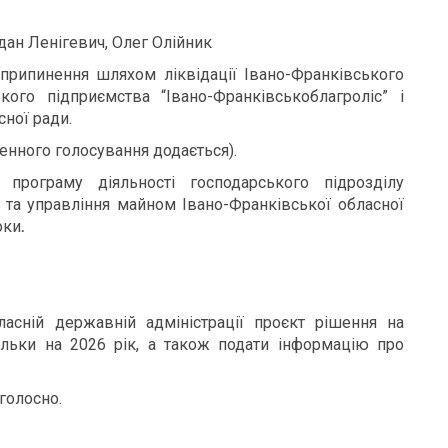
дан Ленігевич, Олег Олійник
припинення шляхом ліквідації Івано-Франківського
кого підприємства “Івано-Франківськоблагроліс” і
сної ради.
енного голосування додається).
програму діяльності господарського підрозділу
 та управління майном Івано-Франківської обласної
оки
.
асній державній адміністрації проєкт рішення на
льки на 2026 рік, а також подати інформацію про
голосно.