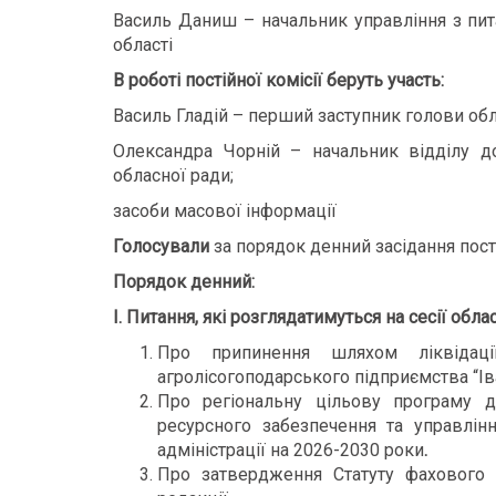
Василь Даниш – начальник управління з пит
області
В роботі постійної комісії беруть участь:
Василь Гладій – перший заступник голови обл
Олександра Чорній – начальник відділу д
обласної ради;
засоби масової інформації
Голосували
за порядок денний засідання пості
Порядок денний:
І. Питання, які розглядатимуться на сесії обла
Про припинення шляхом ліквідації
агролісогоподарського підприємства “Ів
Про регіональну цільову програму ді
ресурсного забезпечення та управлін
адміністрації на 2026-2030 роки
.
Про затвердження Статуту фахового 