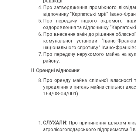
редакції.
Про затвердження проміжного ліквідац
відпочинку “Карпатські мрії” Івано-Фран
Про передачу іншого окремого інди
оздоровлення та відпочинку “Карпатські 
Про внесення змін до рішення обласної
комунальної установи “Івано-Франк
національного спротиву” Івано-Франківс
Про передачу нерухомого майна на вул.
району.
ІІ. Орендні відносини:
Про оренду майна спільної власності т
управління з питань майна спільної влас
164/08-04/001).
СЛУХАЛИ:
Про припинення шляхом лікв
агролісогоподарського підприємства “Ів