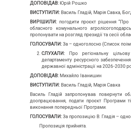
ДОПОВІДАВ:
Юрій Рошко
ВИСТУПИЛИ:
Василь Гладій, Марія Савка, Бог
ВИРІШИЛИ:
погодити проєкт рішення “Про 
обласного комунального агролісогоподарсь
пропонувати на розгляд президії та сесії обла
ГОЛОСУВАЛИ:
За – одноголосно (Список поім
СЛУХАЛИ:
Про регіональну цільову 
департаменту ресурсного забезпечення
державної адміністрації на 2026-2030 р
ДОПОВІДАВ:
Михайло Іванишин
ВИСТУПИЛИ:
Василь Гладій, Марія Савка
Василь Гладій запропонував повернути обл
доопрацювання, подати проєкт Програми ті
виконання попередньої Програми.
ГОЛОСУВАЛИ:
За пропозицію В. Гладія – одно
Пропозиція прийнята.