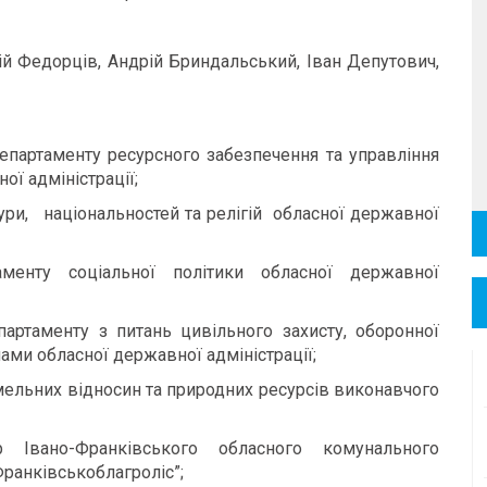
гій Федорців, Андрій Бриндальський, Іван Депутович,
епартаменту ресурсного забезпечення та управління
ї адміністрації;
ури, національностей та релігій обласної державної
енту соціальної політики обласної державної
ртаменту з питань цивільного захисту, оборонної
ами обласної державної адміністрації;
емельних відносин та природних ресурсів виконавчого
 Івано-Франківського обласного комунального
Франківськоблагроліс”;