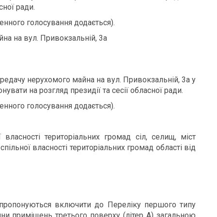
сної ради.
енного голосування додається).
на на вул. Привокзальній, 3а
редачу нерухомого майна на вул. Привокзальній, 3а у
нувати на розгляд президії та сесії обласної ради.
енного голосування додається).
власності територіальних громад сіл, селищ, міст
 спільної власності територіальних громад області від
о пропонуються включити до Переліку першого типу
тини приміщень третього поверху (літер А) загальною