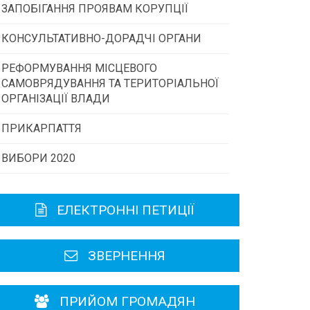
ЗАПОБІГАННЯ ПРОЯВАМ КОРУПЦІЇ
Конкурс інститутів громадянського
суспільства
КОНСУЛЬТАТИВНО-ДОРАДЧІ ОРГАНИ
РЕФОРМУВАННЯ МІСЦЕВОГО
Консультативна рада
Програми/конкурси МТД
САМОВРЯДУВАННЯ ТА ТЕРИТОРІАЛЬНОЇ
ОРГАНІЗАЦІЇ ВЛАДИ
Громадська рада
ПРИКАРПАТТЯ
ВИБОРИ 2020
Історична довідка
Карта області
ЕЛЕКТРОННІ ПЕТИЦІЇ
Районні, міські ради
ЗВЕРНЕННЯ
ПРИЙОМ ГРОМАДЯН