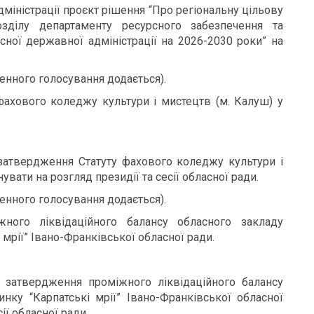
міністрації проєкт рішення “Про регіональну цільову
озділу департаменту ресурсного забезпечення та
сної державної адміністрації на 2026-2030 роки” на
енного голосування додається).
ахового коледжу культури і мистецтв (м. Калуш) у
затвердження Статуту фахового коледжу культури і
нувати на розгляд президії та сесії обласної ради.
енного голосування додається).
ого ліквідаційного балансу обласного закладу
мрії” Івано-Франківської обласної ради.
 затвердження проміжного ліквідаційного балансу
нку “Карпатські мрії” Івано-Франківської обласної
ії обласної ради.