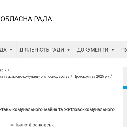
 ОБЛАСНА РАДА
АДА
ДІЯЛЬНІСТЬ РАДИ
ДОКУМЕНТИ
ПУ
/
ісій
/
/
йна та житлово-комунального господарства
Протоколи за 2025 рік
з питань комунального майна та житлово-комунального
-Франківськ