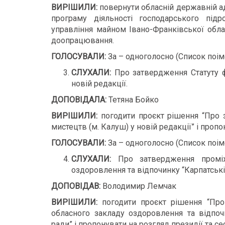
ВИРІШИЛИ:
повернути обласній державній ад
програму діяльності господарського підр
управління майном Івано-Франківської обла
доопрацювання.
ГОЛОСУВАЛИ:
За – одноголосно (Список поім
СЛУХАЛИ:
Про затвердження Статуту ф
новій редакції.
ДОПОВІДАЛА:
Тетяна Бойко
ВИРІШИЛИ:
погодити проєкт рішення “Про 
мистецтв (м. Калуш) у новій редакції” і пропо
ГОЛОСУВАЛИ:
За – одноголосно (Список поім
СЛУХАЛИ:
Про затвердження проміжн
оздоровлення та відпочинку “Карпатські 
ДОПОВІДАВ:
Володимир Лемчак
ВИРІШИЛИ:
погодити проєкт рішення “Про
обласного закладу оздоровлення та відпочи
ради” і пропонувати на розгляд президії та сес