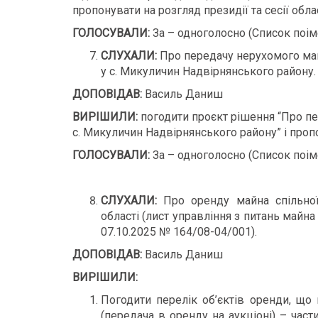
пропонувати на розгляд президії та сесії обла
ГОЛОСУВАЛИ:
За – одноголосно (Список поім
СЛУХАЛИ:
Про передачу нерухомого май
у с. Микуличин Надвірнянського району.
ДОПОВІДАВ:
Василь Даниш
ВИРІШИЛИ:
погодити проєкт рішення “Про пе
с. Микуличин Надвірнянського району” і пропо
ГОЛОСУВАЛИ:
За – одноголосно (Список поім
СЛУХАЛИ:
Про оренду майна спільної 
області (лист управління з питань майна
07.10.2025 № 164/08-04/001).
ДОПОВІДАВ:
Василь Даниш
ВИРІШИЛИ:
Погодити перелік об’єктів оренди, щ
(передача в оренду на аукціоні) – час