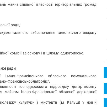
ань майна спільної власності територіальних громад
асної ради;
окументального забезпечення виконавчого апарату
йної комісії за основу і в цілому: одноголосно.
сної ради:
 Івано-Франківського обласного комунального
ано-Франківськоблагроліс”.
яльності господарського підрозділу департаменту
ня майном Івано-Франківської обласної державної
коледжу культури і мистецтв (м. Калуш) у новій