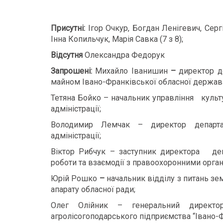
Присутні:
Ігор Очкур, Богдан Ленігевич, Сер
Інна Копильчук, Марія Савка (7 з 8);
Відсутня
Олександра Федорук
Запрошені:
Михайло Іванишин
–
директор д
майном Івано-Франківської обласної державно
Тетяна Бойко – начальник управління культ
адміністрації;
Володимир Лемчак – директор департам
адміністрації;
Віктор Рибчук – заступник директора депа
роботи та взаємодії з правоохоронними орган
Юрій Рошко
–
начальник відділу з питань з
апарату обласної ради;
Олег Олійник – генеральний директор
агролісогоподарського підприємства “Івано-