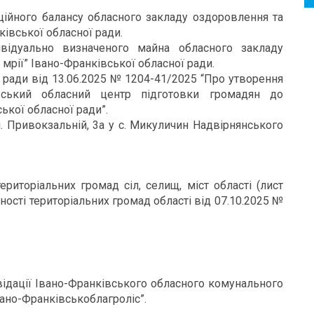
ійного балансу обласного закладу оздоровлення та
ківської обласної ради.
відуально визначеного майна обласного закладу
мрії” Івано-Франківської обласної ради.
 ради від 13.06.2025 № 1204-41/2025 “Про утворення
івський обласний центр підготовки громадян до
ької обласної ради”.
 Привокзальній, 3а у с. Микуличин Надвірнянського
ериторіальних громад сіл, селищ, міст області (лист
ності територіальних громад області від 07.10.2025 №
ідації Івано-Франківського обласного комунального
ано-Франківськоблагроліс”.