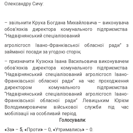
Олександру Сичу:
– звільнити Крука Богдана Михайловича – виконувача
обов’язків директора комунального підприємства
“Надвірнянський спеціалізований
агролісгосп Івано-Франківської обласної ради” з
займаної посади за угодою сторін;
– призначити Кузюка Івана Васильовича виконувачем
обов’язків директора комунального підприємства
“Надвірнянський спеціалізований агролісгосп Івано-
Франківської обласної ради” на час проходження
директором комунального підприємства
“Надвірнянський спеціалізований агролісгосп Івано-
Франківської обласної ради” Левицьким Юрієм
Володимировичем військової служби під час
мобілізації на особливий період.
Голосували:
«
За
»
–
5
,
«
Проти
»
– 0,
«
Утримались
»
– 0.