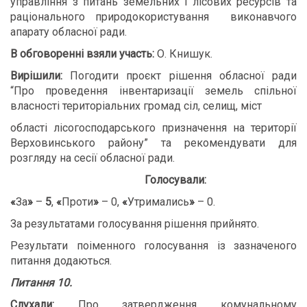
управління з питань земельних і лісових ресурсів та
раціонального природокористування
виконавчого
апарату обласної ради.
В обговоренні взяли участь:
О. Книшук.
В
ирішили:
Погодити проєкт рішення обласної ради
“Про проведення інвентаризації земель спільної
власності територіальних громад сіл, селищ, міст
області лісогосподарського призначення на території
Верховинського району” та рекомендувати для
розгляду на сесії обласної ради.
Голосували:
«
За
»
–
5
,
«
Проти
»
– 0,
«
Утримались
»
– 0.
За результатами голосування рішення прийнято.
Результати поіменного голосування із зазначеного
питання додаються.
Питання 10.
Слухали:
Про затвердження комунальному