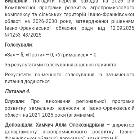
В
ирішили:
Погодити перелік заходів на 2026 рік
Комплексної програми розвитку агропромислового
комплексу та сільських територій Івано-Франківської
області на 2026-2030 роки, затвердженої рішенням
Івано-Франківської обласної ради від 12.09.2025
№1253-43/2025.
Голосували:
«
За
»
–
5
,
«
Проти
»
– 0,
«
Утримались
»
– 0.
За результатами голосування рішення прийнято.
Результати поіменного голосування із зазначеного
питання додаються.
Питання 4.
Слухали:
Про виконання регіональної програми
розвитку земельних відносин в Івано-Франківській
області на 2021-2025 роки (зі змінами).
Доповідала:
Хамчич Алла Олександрівна
– директор
департаменту агропромислового розвитку Івано-
Франківської обласної державної адміністрації;