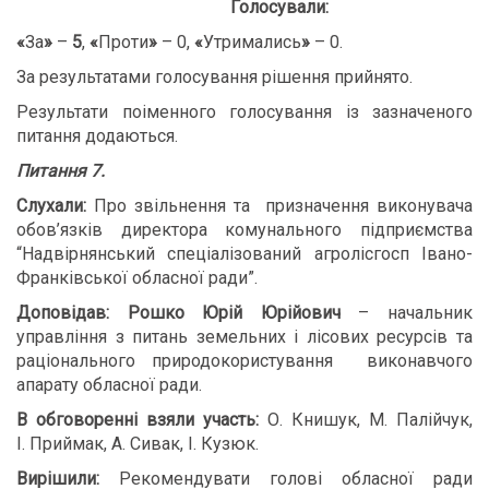
Голосували:
«
За
»
–
5
,
«
Проти
»
– 0,
«
Утримались
»
– 0.
За результатами голосування рішення прийнято.
Результати поіменного голосування із зазначеного
питання додаються.
Питання 7.
Слухали:
Про звільнення та призначення виконувача
обов’язків директора комунального підприємства
“Надвірнянський спеціалізований агролісгосп Івано-
Франківської обласної ради”.
Доповідав: Рошко Юрій Юрійович
– начальник
управління з питань земельних і лісових ресурсів та
раціонального природокористування
виконавчого
апарату обласної ради.
В обговоренні взяли участь:
О. Книшук, М. Палійчук,
І. Приймак, А. Сивак, І. Кузюк.
В
ирішили:
Рекомендувати голові обласної ради