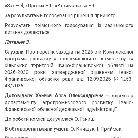
«
За
»
–
4
,
«
Проти
»
– 0,
«
Утримались
»
– 0.
За результатами голосування рішення прийнято.
Результати поіменного голосування із зазначеного
питання додаються.
Питання 3.
Слухали:
Про перелік заходів на 2026 рік Комплексної
програми розвитку агропромислового комплексу та
сільських територій Івано-Франківської області на
2026-2030 роки, затвердженої рішенням Івано-
Франківської обласної ради від 12.09.2025 №1253-
43/2025.
Доповідала:
Хамчич Алла Олександрівна
– директор
департаменту агропромислового розвитку Івано-
Франківської обласної державної адміністрації;
До роботи комісії долучилася О. Ганиш.
В обговоренні взяли участь:
О. Книшук, І. Приймак.