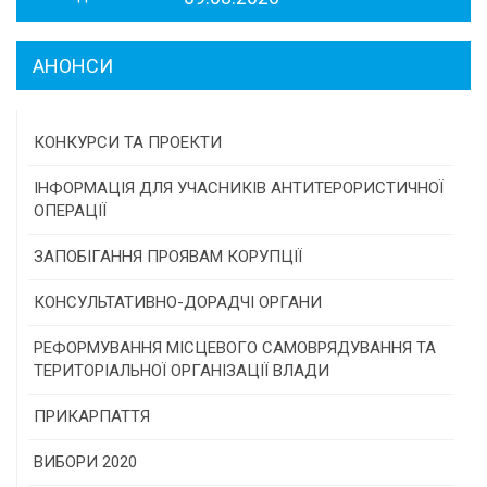
АНОНСИ
КОНКУРСИ ТА ПРОЕКТИ
Конкурс проектів та програм місцевого
ІНФОРМАЦІЯ ДЛЯ УЧАСНИКІВ АНТИТЕРОРИСТИЧНОЇ
самоврядування
ОПЕРАЦІЇ
Конкурс інститутів громадянського суспільства
ЗАПОБІГАННЯ ПРОЯВАМ КОРУПЦІЇ
Програми/конкурси МТД
КОНСУЛЬТАТИВНО-ДОРАДЧІ ОРГАНИ
Консультативна рада
РЕФОРМУВАННЯ МІСЦЕВОГО САМОВРЯДУВАННЯ ТА
ТЕРИТОРІАЛЬНОЇ ОРГАНІЗАЦІЇ ВЛАДИ
Громадська рада
ПРИКАРПАТТЯ
Історична довідка
ВИБОРИ 2020