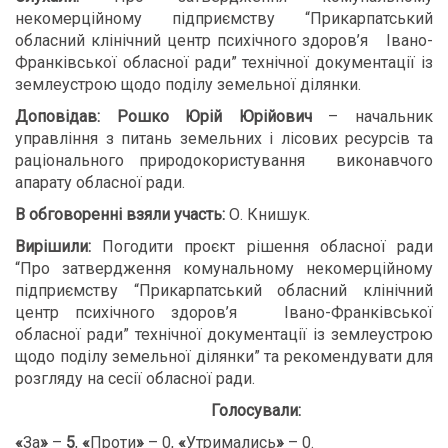
некомерційному підприємству “Прикарпатський
обласний клінічний центр психічного здоров’я Івано-
Франківської обласної ради” технічної документації із
землеустрою щодо поділу земельної ділянки.
Доповідав: Рошко Юрій Юрійович
– начальник
управління з питань земельних і лісових ресурсів та
раціонального природокористування
виконавчого
апарату обласної ради.
В обговоренні взяли участь:
О. Книшук.
В
ирішили:
Погодити проєкт рішення обласної ради
“Про затвердження комунальному некомерційному
підприємству “Прикарпатський обласний клінічний
центр психічного здоров’я Івано-Франківської
обласної ради” технічної документації із землеустрою
щодо поділу земельної ділянки” та рекомендувати для
розгляду на сесії обласної ради.
Голосували:
«
За
»
–
5
,
«
Проти
»
– 0,
«
Утримались
»
– 0.