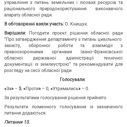
управління з питань земельних і лісових ресурсів та
раціонального природокористування
виконавчого
апарату обласної ради.
В обговоренні взяли участь:
О. Книшук.
В
ирішили:
Погодити проєкт рішення обласної ради
“Про затвердження департаменту з питань цивільного
захисту, оборонної роботи та взаємодії з
правоохоронними органами Івано-Франківської
обласної державної адміністрації технічної
документації із землеустрою” та рекомендувати для
розгляду на сесії обласної ради.
Голосували:
«
За
»
–
5
,
«
Проти
»
– 0,
«
Утримались
»
– 0.
За результатами голосування рішення прийнято.
Результати поіменного голосування із зазначеного
питання додаються.
Питання 13.