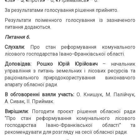
«
За
»
–
5
,
«
Проти
»
– 0,
«
Утримались
»
– 0.
За результатами голосування рішення прийнято.
Результати поіменного голосування із зазначеного
питання додаються.
Питання 6.
Слухали:
Про стан реформування комунального
лісового господарства Івано-Франківської області.
Доповідав: Рошко Юрій Юрійович
– начальник
управління з питань земельних і лісових ресурсів та
раціонального природокористування
виконавчого
апарату обласної ради.
В обговоренні взяли участь:
О. Книшук, М. Палійчук,
А. Сивак, ІІ. Приймак.
В
ирішили:
Погодити проєкт рішення обласної ради
“Про стан реформування комунального лісового
господарства Івано-Франківської області” та
рекомендувати для розгляду на сесії обласної ради.