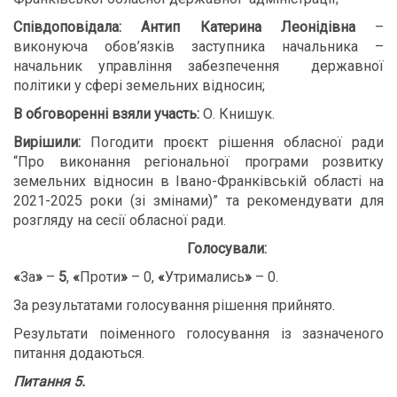
Співдоповідала:
Антип Катерина Леонідівна
–
виконуюча обов’язків заступника начальника –
начальник управління забезпечення державної
політики у сфері земельних відносин;
В обговоренні взяли участь:
О. Книшук.
В
ирішили:
Погодити проєкт рішення обласної ради
“Про виконання регіональної програми розвитку
земельних відносин в Івано-Франківській області на
2021-2025 роки (зі змінами)” та рекомендувати для
розгляду на сесії обласної ради.
Голосували:
«
За
»
–
5
,
«
Проти
»
– 0,
«
Утримались
»
– 0.
За результатами голосування рішення прийнято.
Результати поіменного голосування із зазначеного
питання додаються.
Питання 5.