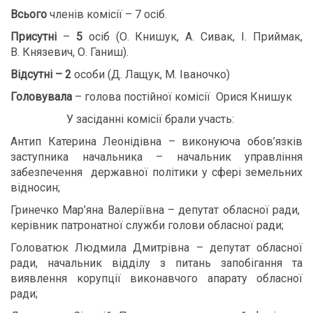
Всього
членів комісії – 7 осіб.
Присутні
–
5
осіб (О. Книшук, А. Сивак, І. Приймак,
В. Князевич, О. Ганиш).
Відсутні
–
2
особи
(Д. Лащук, М. Іваночко)
Головувала
– голова постійної комісії Орися Книшук
У засіданні комісії брали участь:
Антип Катерина Леонідівна – виконуюча обов’язків
заступника начальника – начальник управління
забезпечення державної політики у сфері земельних
відносин;
Гринечко Мар’яна Валеріївна – депутат обласної ради,
керівник патронатної служби голови обласної ради;
Головатюк Людмила Дмитрівна – депутат обласної
ради, начальник відділу з питань запобігання та
виявлення корупції виконавчого апарату обласної
ради;